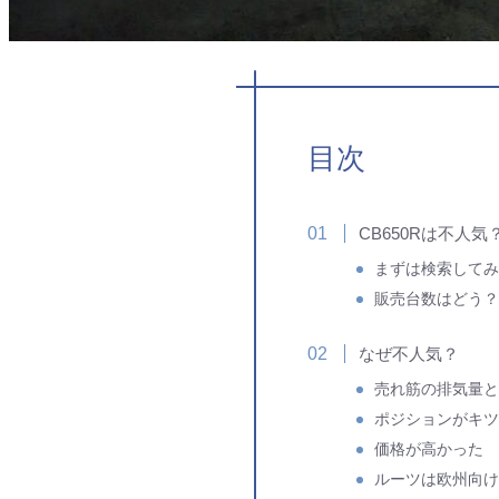
目次
CB650Rは不人気
まずは検索してみ
販売台数はどう？
なぜ不人気？
売れ筋の排気量と
ポジションがキツ
価格が高かった
ルーツは欧州向け