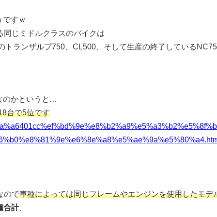
うですｗ
る同じミドルクラスのバイクは
ダのトランザルプ750、CL500、そして生産の終了しているNC7
なのかというと…
318台で5位です
b4%e5%ba%a6401cc%ef%bd%9e%e8%b2%a9%e5%a3%b2%e5%8f%
%b0%e8%81%9e%e6%8e%a8%e5%ae%9a%e5%80%a4.htm
なので
車種によっては同じフレームやエンジンを使用したモデ
車種合計
、