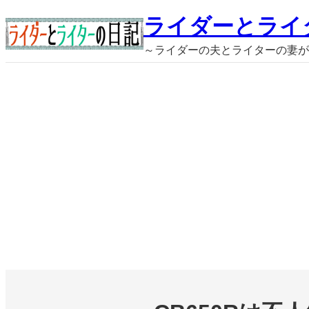
内
ライダーとライ
容
～ライダーの夫とライターの妻が
を
ス
キ
ッ
プ