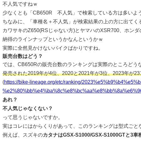
不人気ですねｗ
少なくとも「CB650R 不人気」で検索している方は多いよ
ちなみに、「車種名＋不人気」が検索結果の上の方に出てく
カワサキのZ650(RSじゃない方)とヤマハのXSR700、ホン
納得のラインナップというかなんというかｗ
実際に全然見かけないバイクばかりですね。
販売台数はどう？
では、CB650Rの販売台数のランキングは実際のところどう
発売された2019年が4位、2020と2021年が3位、2023年が2
(
https://bike-lineage.org/etc/ranking/2023%e5%b9%
%e2%80%bb%e4%ba%8c%e8%bc%aa%e8%bb%8a%e6%96
あれ？
不人気じゃなくない？
って思うじゃないですか。
実はコレにはからくりがあって、このランキングは型式ごと
例えば、スズキの
カタナはGSX-S1000/GSX-S1000GTと3