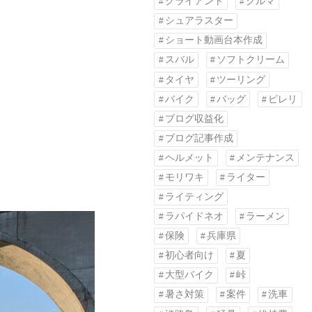
クライアント
クルマ
シュアラスター
ショート動画台本作成
スバル
ソフトクリーム
タイヤ
ツーリング
。
バイク
バッグ
ピレリ
ブログ収益化
ブログ記事作成
ヘルメット
メンテナンス
モリワキ
ライター
ライティング
ラパイドネオ
ラーメン
保険
兵庫県
初心者向け
夏
大型バイク
峠
暑さ対策
案件
洗車