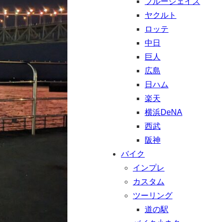
ブルージェイズ
ヤクルト
ロッテ
中日
巨人
広島
日ハム
楽天
横浜DeNA
西武
阪神
バイク
インプレ
カスタム
ツーリング
道の駅