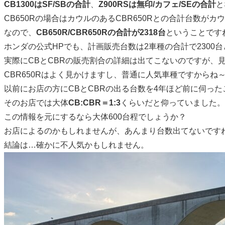
CB1300はSF/SBの合計
、
Z900RSは無印/カフェ/SEの合計
と
CB650Rの場合はカウルのあるCBR650Rとの合計台数が
なので、
CB650R/CBR650Rの合計が2318台
ということです
ホンダの公式HPでも、計画販売台数は2車種の合計で2300
実際にCBとCBRの販売割合の詳細は出てこないのですが、
CBR650Rはよく見かけますし、普通に人気車種ですからね
以前にお店の方にCBとCBRの出る台数を4年ほど前に伺っ
そのお店では大体
CB:CBR＝1:3
くらいだと仰っていました。
この情報を元にするなら大体600台程でしょうか？
お店によるのかもしれませんが、あんまり台数出てないです
結論は…確かに不人気かもしれません。