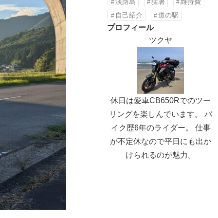
淡路島
猛暑
維持費
自己紹介
道の駅
プロフィール
ツクヤ
休日は愛車CB650Rでのツー
リングを楽しんでいます。 バ
イク歴6年のライダー。 仕事
が不定休なので平日にも出か
けられるのが魅力。