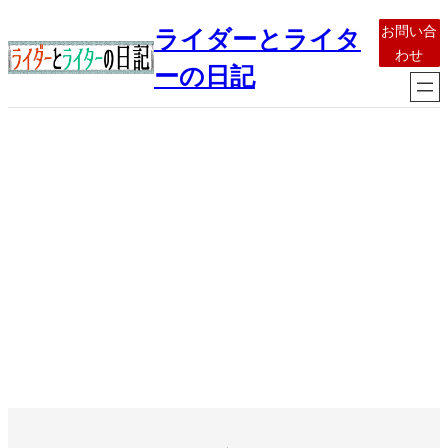
内
お問い合
ライダーとライタ
容
わせ
を
ーの日記
ス
キ
ッ
プ