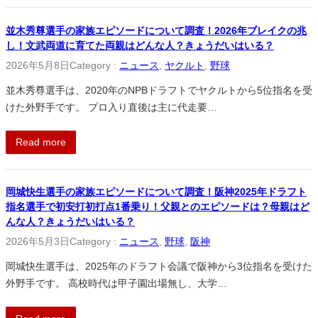
並木秀尊選手の家族エピソードについて調査！2026年ブレイクの兆
し！文武両道に育てた両親はどんな人？きょうだいはいる？
2026年5月8日
Category :
ニュース
, 
ヤクルト
, 
野球
並木秀尊選手は、2020年のNPBドラフトでヤクルトから5位指名を受
けた外野手です。 プロ入り直後は主に代走要…
Read more
岡城快生選手の家族エピソードについて調査！阪神2025年ドラフト
指名選手で初安打初打点1番乗り！父親とのエピソードは？母親はど
んな人？きょうだいはいる？
2026年5月3日
Category :
ニュース
, 
野球
, 
阪神
岡城快生選手は、2025年のドラフト会議で阪神から3位指名を受けた
外野手です。 高校時代は甲子園出場無し、大学…