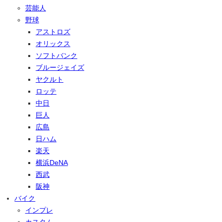
芸能人
野球
アストロズ
オリックス
ソフトバンク
ブルージェイズ
ヤクルト
ロッテ
中日
巨人
広島
日ハム
楽天
横浜DeNA
西武
阪神
バイク
インプレ
カスタム