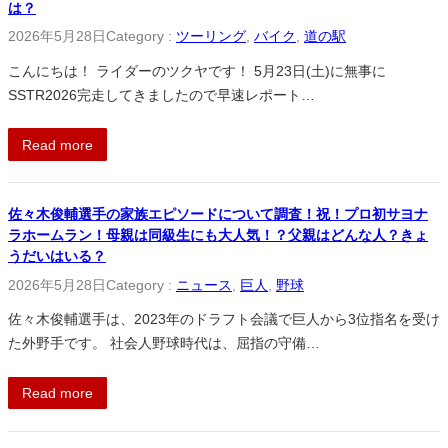
は？
2026年5月28日
Category :
ツーリング
, 
バイク
, 
道の駅
こんにちは！ ライダーのツクヤです！ 5月23日(土)に無事に
SSTR2026完走してきましたので早速レポート…
Read more
佐々木俊輔選手の家族エピソードについて調査！祝！プロ初サヨナ
ラホームラン！母親は同級生にも大人気！？父親はどんな人？きょ
うだいはいる？
2026年5月28日
Category :
ニュース
, 
巨人
, 
野球
佐々木俊輔選手は、2023年のドラフト会議で巨人から3位指名を受け
た外野手です。 社会人野球時代は、屈指の守備…
Read more