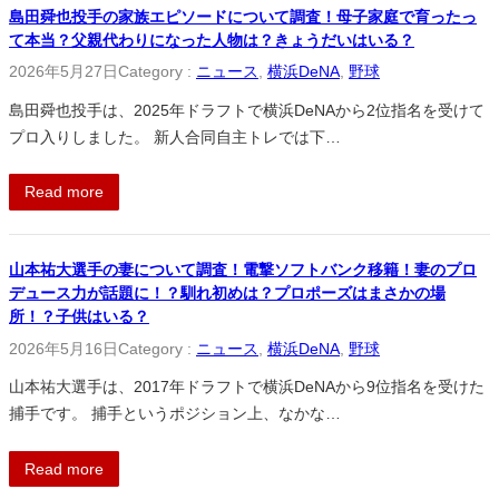
島田舜也投手の家族エピソードについて調査！母子家庭で育ったっ
て本当？父親代わりになった人物は？きょうだいはいる？
2026年5月27日
Category :
ニュース
, 
横浜DeNA
, 
野球
島田舜也投手は、2025年ドラフトで横浜DeNAから2位指名を受けて
プロ入りしました。 新人合同自主トレでは下…
Read more
山本祐大選手の妻について調査！電撃ソフトバンク移籍！妻のプロ
デュース力が話題に！？馴れ初めは？プロポーズはまさかの場
所！？子供はいる？
2026年5月16日
Category :
ニュース
, 
横浜DeNA
, 
野球
山本祐大選手は、2017年ドラフトで横浜DeNAから9位指名を受けた
捕手です。 捕手というポジション上、なかな…
Read more