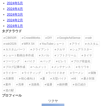
2024年5月
2024年4月
2024年3月
2024年2月
2024年1月
タグクラウド
CB650R
CrowdWorks
DIY
GoogleAdSense
sstr
sstr2026
WRX S4
YouTubeショート
アライ
カスタム
カスタムパーツ
クライアント
クルマ
シュアラスター
ショート動画台本作成
スバル
ソフトクリーム
タイヤ
ツーリング
バイク
バッグ
ピレリ
ブログ収益化
ブログ記事作成
ヘルメット
メンテナンス
モリワキ
ライター
ライティング
ラパイドネオ
ラーメン
保険
兵庫県
初心者向け
夏
大型バイク
峠
暑さ対策
案件
洗車
淡路島
猛暑
維持費
自己紹介
道の駅
プロフィール
ツクヤ