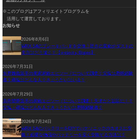
※このブログはアフィリエイトプログラムを
活用して運営しております。
お知らせ
2026年8月6日
WRX S4のブレーキパッドを交換！効きの変化やダストの
出方はどう違う？【project μ Bspec】
2026年7月31日
矢野雅哉選手の実家家族エピソードについて調査！父親は野球経験
者？母親はどんな人？きょうだいはいる？
2026年7月29日
髙寺望夢選手の家族エピソードについて調査！天才だと話題に！？
父親・母親はどんな人？きょうだいは野球経験者？
2026年7月24日
WRX S4のバッテリーをDIYでパナソニックのカオスに交
換！必要な物品やバッテリーを安く交換する方法は？