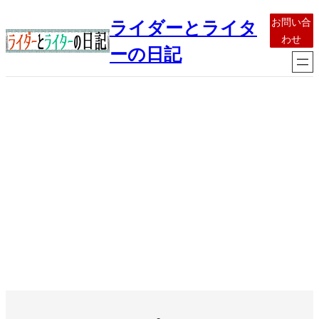
内
お問い合
ライダーとライタ
容
わせ
を
ーの日記
ス
キ
ッ
プ