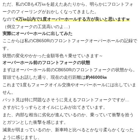
ただ、私のCBも4万㎞を超えたあたりから、明らかにフロントフォ
ークのフィーリングがおかしくなってきました。
なので
4万㎞以内で1度オーバーホールする方が良いと思いますｗ
（倒立フォークの工賃高いのよ…）
実際にオーバーホールに出してみた
ここからは私のCB650Rのフロントフォークオーバーホールの記録で
す。
状態の変化やかかった金額等色々乗せていきます～
オーバーホール前のフロントフォークの状態
まずはオーバーホール前のCB650Rのフロントフォークの状態から。
冒頭でもお話した通り、現在の走行距離は
約46000㎞
これまで1度もフォークオイル交換やオーバーホールには出していま
せん。
パット見は特に問題なさそうに見えるフロントフォークですが…
さすがにうっすらとオイルにじみが出てきています。
また、内部な相当に劣化が進んでいるのか、乗っていて衝撃を拾う
とガツンとした衝撃を感じます。
減衰が弱まっているのか、新車時と比べるとかなり柔らかくなった
ように感じますし、