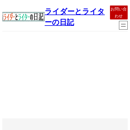
内
お問い合
ライダーとライタ
容
わせ
を
ーの日記
ス
キ
ッ
プ