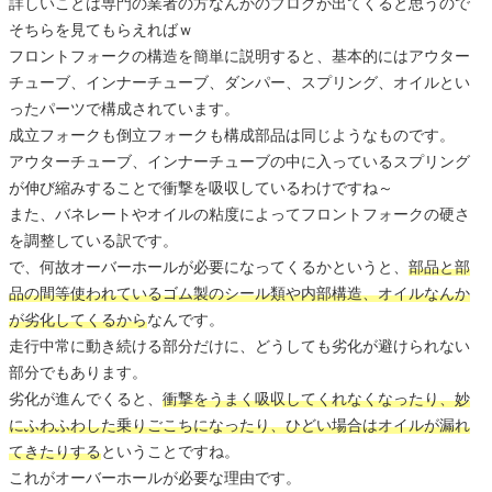
詳しいことは専門の業者の方なんかのブログが出てくると思うので
そちらを見てもらえればｗ
フロントフォークの構造を簡単に説明すると、基本的にはアウター
チューブ、インナーチューブ、ダンパー、スプリング、オイルとい
ったパーツで構成されています。
成立フォークも倒立フォークも構成部品は同じようなものです。
アウターチューブ、インナーチューブの中に入っているスプリング
が伸び縮みすることで衝撃を吸収しているわけですね～
また、バネレートやオイルの粘度によってフロントフォークの硬さ
を調整している訳です。
で、何故オーバーホールが必要になってくるかというと、
部品と部
品の間等使われているゴム製のシール類や内部構造、オイルなんか
が劣化してくるから
なんです。
走行中常に動き続ける部分だけに、どうしても劣化が避けられない
部分でもあります。
劣化が進んでくると、
衝撃をうまく吸収してくれなくなったり、妙
にふわふわした乗りごこちになったり、ひどい場合はオイルが漏れ
てきたりする
ということですね。
これがオーバーホールが必要な理由です。