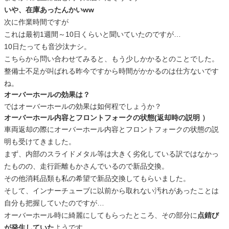
いや、在庫あったんかいww
次に作業時間ですが
これは最初1週間～10日くらいと聞いていたのですが…
10日たっても音沙汰ナシ。
こちらから問い合わせてみると、もう少しかかるとのことでした。
整備士不足が叫ばれる昨今ですから時間がかかるのは仕方ないです
ね。
オーバーホールの効果は？
ではオーバーホールの効果は如何程でしょうか？
オーバーホール内容とフロントフォークの状態(返却時の説明 ）
車両返却の際にオーバーホール内容とフロントフォークの状態の説
明も受けてきました。
まず、内部のスライドメタル等は大きく劣化している訳ではなかっ
たものの、走行距離もかさんでいるので新品交換。
その他消耗品類も私の希望で新品交換してもらいました。
そして、インナーチューブに以前から取れない汚れがあったことは
自分も把握していたのですが…
オーバーホール時に綺麗にしてもらったところ、その部分に
点錆び
が発生していた
ようです。