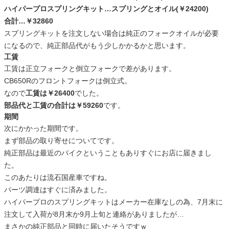
ハイパープロスプリングキット…スプリングとオイル(￥24200)
合計…￥32860
スプリングキットを注文しない場合は純正のフォークオイルが必要
になるので、純正部品代がもう少しかかるかと思います。
工賃
工賃は正立フォークと倒立フォークで差があります。
CB650Rのフロントフォークは倒立式。
なので
工賃は￥26400
でした。
部品代と工賃の合計は￥59260
です。
期間
次にかかった期間です。
まず部品の取り寄せについてです。
純正部品は最近のバイクということもありすぐにお店に届きまし
た。
このあたりは流石国産車ですね。
パーツ調達はすぐに済みました。
ハイパープロのスプリングキットはメーカー在庫なしの為、7月末に
注文して入荷が8月末か9月上旬と連絡がありましたが…
まさかの純正部品と同時に届いたそうですｗ