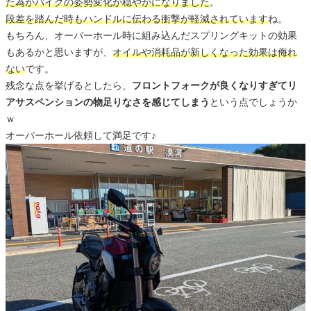
た為かバイクの姿勢変化が穏やかになりました
。
段差を踏んだ時もハンドルに伝わる衝撃が軽減されています
ね。
もちろん、オーバーホール時に組み込んだスプリングキットの効果
もあるかと思いますが、
オイルや消耗品が新しくなった効果は侮れ
ない
です。
残念な点を挙げるとしたら、
フロントフォークが良くなりすぎてリ
アサスペンションの物足りなさを感じてしまう
という点でしょうか
ｗ
オーバーホール依頼して満足です♪