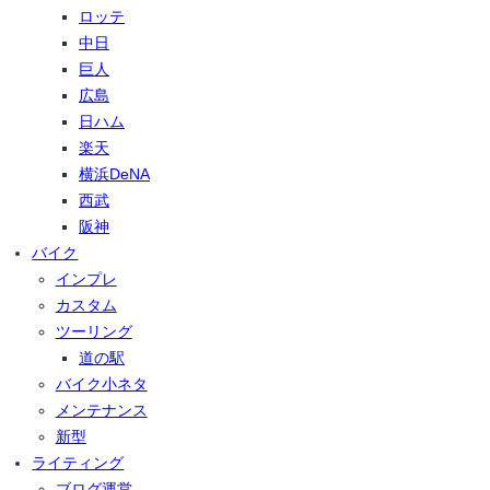
ロッテ
中日
巨人
広島
日ハム
楽天
横浜DeNA
西武
阪神
バイク
インプレ
カスタム
ツーリング
道の駅
バイク小ネタ
メンテナンス
新型
ライティング
ブログ運営