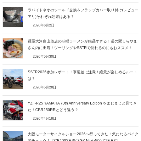
ラパイドネオのシールド交換＆フラップカバー取り付け(レビュー
アリ)それぞれ効果はある？
2026年6月2日
麺屋大河白山麓店の味噌ラーメンが絶品すぎる！道の駅しらやま
さん内に出店！ツーリングやSSTRで訪れるのにもおススメ！
2026年5月30日
SSTR2026参加レポート！寒暖差に注意！絶景が楽しめるルート
は？
2026年5月28日
YZF-R25 YAMAHA 70th Anniversary Edition をまじまじと見てき
た！CBR250RRとどう違う？
2026年4月18日
大阪モーターサイクルショー2026へ行ってきた！気になるバイク
等チェック！【CB400SF,SV-7GX,Ninja500,YZF-R3】