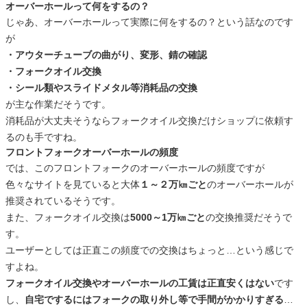
オーバーホールって何をするの？
じゃあ、オーバーホールって実際に何をするの？という話なのです
が
・アウターチューブの曲がり、変形、錆の確認
・フォークオイル交換
・シール類やスライドメタル等消耗品の交換
が主な作業だそうです。
消耗品が大丈夫そうならフォークオイル交換だけショップに依頼す
るのも手ですね。
フロントフォークオーバーホールの頻度
では、このフロントフォークのオーバーホールの頻度ですが
色々なサイトを見ていると大体
１～２万㎞ごと
のオーバーホールが
推奨されているそうです。
また、フォークオイル交換は
5000～1万㎞ごと
の交換推奨だそうで
す。
ユーザーとしては正直この頻度での交換はちょっと…という感じで
すよね。
フォークオイル交換やオーバーホールの工賃は正直安くはない
です
し、
自宅でするにはフォークの取り外し等で手間がかかりすぎる
…