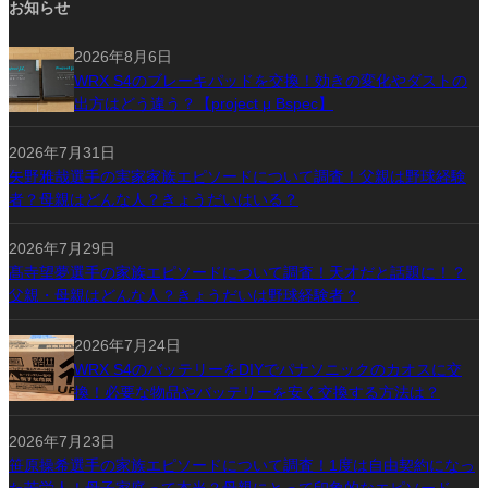
お知らせ
2026年8月6日
WRX S4のブレーキパッドを交換！効きの変化やダストの
出方はどう違う？【project μ Bspec】
2026年7月31日
矢野雅哉選手の実家家族エピソードについて調査！父親は野球経験
者？母親はどんな人？きょうだいはいる？
2026年7月29日
髙寺望夢選手の家族エピソードについて調査！天才だと話題に！？
父親・母親はどんな人？きょうだいは野球経験者？
2026年7月24日
WRX S4のバッテリーをDIYでパナソニックのカオスに交
換！必要な物品やバッテリーを安く交換する方法は？
2026年7月23日
笹原操希選手の家族エピソードについて調査！1度は自由契約になっ