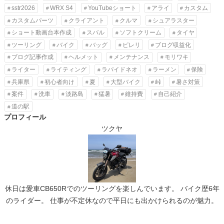
sstr2026
WRX S4
YouTubeショート
アライ
カスタム
カスタムパーツ
クライアント
クルマ
シュアラスター
ショート動画台本作成
スバル
ソフトクリーム
タイヤ
ツーリング
バイク
バッグ
ピレリ
ブログ収益化
ブログ記事作成
ヘルメット
メンテナンス
モリワキ
ライター
ライティング
ラパイドネオ
ラーメン
保険
兵庫県
初心者向け
夏
大型バイク
峠
暑さ対策
案件
洗車
淡路島
猛暑
維持費
自己紹介
道の駅
プロフィール
ツクヤ
休日は愛車CB650Rでのツーリングを楽しんでいます。 バイク歴6年
のライダー。 仕事が不定休なので平日にも出かけられるのが魅力。