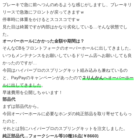
ブレーキで急に前へつんのめるような感じがしますし、ブレーキリ
リースで急激にフロントが戻ってきますｗ
停車時に体重をかけるとスコスコですｗ
見た目は綺麗ですが内部はかなり劣化している…そんな状態でし
た。
オーバーホールにかかった金額や期間は？
そんなCBをフロントフォークのオーバーホールに出してきました。
いつもメンテナンスをお願いしているドリーム店へお願いしても良
かったのですが…
今回はハイパープロのスプリングキット組み込みも兼ねているの
と、PayPayのキャンペーンがあったので
２りんかん
へオーバーホー
ルに出してきました
。
早速費用を公開しちゃいます！
部品代
まずは部品代から。
今回オーバーホールに必要なホンダの純正部品を取り寄せてもらっ
たのと、
それとは別にハイパープロのスプリングキットを注文しました。
純正部品代…フォークシール等10種16点(￥8660)