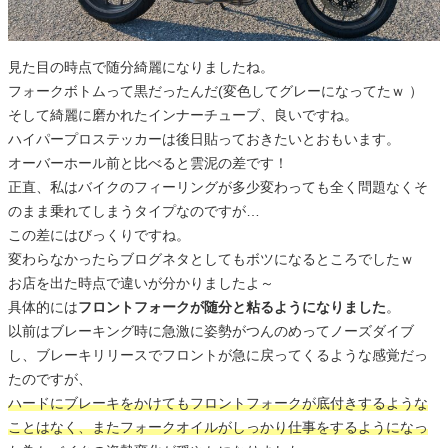
見た目の時点で随分綺麗になりましたね。
フォークボトムって黒だったんだ(変色してグレーになってたｗ ）
そして綺麗に磨かれたインナーチューブ、良いですね。
ハイパープロステッカーは後日貼っておきたいとおもいます。
オーバーホール前と比べると雲泥の差です！
正直、私はバイクのフィーリングが多少変わっても全く問題なくそ
のまま乗れてしまうタイプなのですが…
この差にはびっくりですね。
変わらなかったらブログネタとしてもボツになるところでしたｗ
お店を出た時点で違いが分かりましたよ～
具体的には
フロントフォークが随分と粘るようになりました
。
以前はブレーキング時に急激に姿勢がつんのめってノーズダイブ
し、ブレーキリリースでフロントが急に戻ってくるような感覚だっ
たのですが、
ハードにブレーキをかけてもフロントフォークが底付きするような
ことはなく、またフォークオイルがしっかり仕事をするようになっ