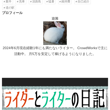
案件
洗車
淡路島
猛暑
維持費
自己紹介
道の駅
プロフィール
遊雅
2024年6月現在経験1年にも満たないライター。 CrowdWorksで主に
活動中。 月5万を安定して稼げるようになりました。