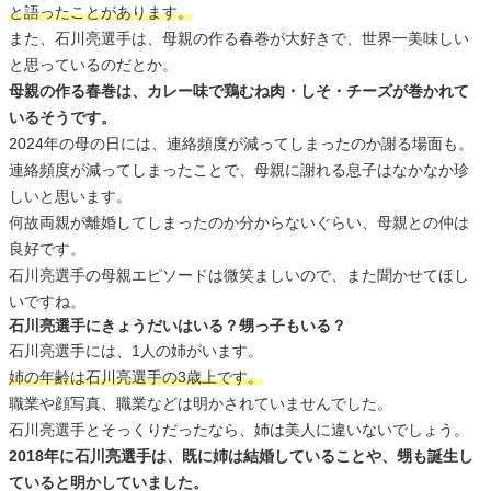
と語ったことがあります。
また、石川亮選手は、母親の作る春巻が大好きで、世界一美味しい
と思っているのだとか。
母親の作る春巻は、カレー味で鶏むね肉・しそ・チーズが巻かれて
いるそうです。
2024年の母の日には、連絡頻度が減ってしまったのか謝る場面も。
連絡頻度が減ってしまったことで、母親に謝れる息子はなかなか珍
しいと思います。
何故両親が離婚してしまったのか分からないぐらい、母親との仲は
良好です。
石川亮選手の母親エピソードは微笑ましいので、また聞かせてほし
いですね。
石川亮選手にきょうだいはいる？甥っ子もいる？
石川亮選手には、1人の姉がいます。
姉の年齢は石川亮選手の3歳上です。
職業や顔写真、職業などは明かされていませんでした。
石川亮選手とそっくりだったなら、姉は美人に違いないでしょう。
2018年に石川亮選手は、既に姉は結婚していることや、甥も誕生し
ていると明かしていました。