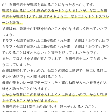
が、石川亮選手が野球を始めることになったきっかけです。
野球を始めるには少し遅めのスタートとなりましたが、父親は石川
亮選手が野球を1人でも練習できるように、屋上にネットとトスマシ
ーンを設置。
父親は石川亮選手が野球を始めたことをかなり嬉しく思っていたで
しょう。
ドラフト会議で日本ハムに8位指名された際、父親は「上位でも回で
もラフト会議で日本ハムに8位指名された際、父親は「上位でも下位
でもやることは変わらない」と背中を押してくれたそうです。
また、プロ入りを父親が喜んでくれて、石川亮選手はとても嬉しそ
うにしていました。
両親は離婚しているものの、母親との関係は良好で、家にいる時は
テレビ通話でずっと喋り続けることも。
母親が作るカレー味でチーズ・しそ・鶏むね肉が入った春巻きが大
好きと語ったことがあります。
なかなか春巻にこの具材を入れようとは思えないので、かなり料理
上手であることがうかがえますね。
石川亮選手には3歳年上の姉がおり、甥っ子もいるとのこと。