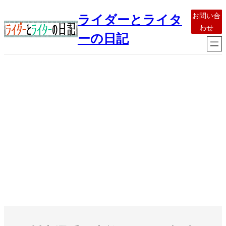
内
お問い合
ライダーとライタ
容
わせ
を
ーの日記
ス
キ
ッ
プ