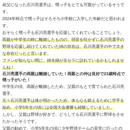
叔父になった石川亮選手は、甥っ子をとても可愛がっているそうで
す。
2024年時点で甥っ子はそろそろ小学校に入学した年齢だと思われま
す。
おそらく甥っ子も石川亮選手を応援してくれていることでしょう。
両親が中学生の時に離婚したものの、弱音を吐かずに石川亮選手の
野球を応援し続けてくれていた姉の存在は、石川亮選手の中で大き
な存在だったと言います
。
ファンが知らない間に、姉夫婦が京セラに訪れているかもしれませ
んね！
石川亮選手の両親は離婚していた！両親との仲は良好で23歳時点で
甥っ子がいた！
中学生の頃、両親が離婚したため、父親のもとで育てられた石川亮
選手。
元々石川亮選手は体が弱かったため、体も心も鍛えるために空手を
始め、小学5年生の頃には全国大会優勝も経験していました。
しかし、父親は野球が好きで、どうしても石川亮選手に野球をさせ
たかったそうです。
父親の勧めで、小学5年生の頃に少年野球チームの見学に行ったの