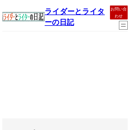
内
お問い合
ライダーとライタ
容
わせ
を
ーの日記
ス
キ
ッ
プ