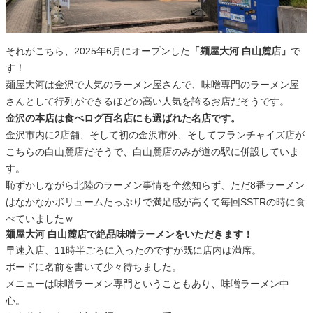
それがこちら、2025年6月にオープンした
「麺屋大河 白山麓店」
で
す！
麺屋大河は金沢で人気のラーメン屋さんで、味噌専門のラーメン屋
さんとして行列ができるほどの高い人気を誇るお店だそうです。
金沢の本店は食べログ百名店にも選ばれた名店です。
金沢市内に2店舗、そして初の金沢市外、そしてフランチャイズ店が
こちらの白山麓店だそうで、白山麓店のみが道の駅に併設していま
す。
恥ずかしながら北陸のラーメン事情を全然知らず、ただ8番ラーメン
はなかなかボリュームたっぷりで満足感が高くて毎回SSTRの時に食
べていましたｗ
麺屋大河 白山麓店で絶品味噌ラーメンをいただきます！
早速入店、11時半ごろに入ったのですが既に店内は満席。
ボードに名前を書いて少々待ちました。
メニューは味噌ラーメン専門ということもあり、味噌ラーメン中
心。