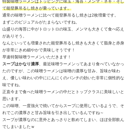
特製味噌ラーメンはトッピングに味玉・海苔・メンマ・ネギ・そし
て能登豚吊るし焼きが乗っています。
通常の味噌ラーメンに比べて能登豚吊るし焼きは2枚増量です。
まずこのビジュアルがたまらないですね。
山盛りの海苔に中がトロットロの味玉、メンマも大きくて食べ応え
がありそう。
なんといっても増量された能登豚吊るし焼きも大きくて脂身と赤身
が非常にきめ細やかで美味しそうです！
早速特製味噌ラーメンいただきます！
スープはかなり濃厚
、最近味噌ラーメンってあまり食べていなかっ
たのですが、この味噌ラーメンは味噌の濃厚な甘み、旨味が味わ
え、優しい味わいの中ににんにくのパンチの効いた非常に個性的な
味ですね。
正直今まで食べた味噌ラーメンの中だとトップクラスに美味しいと
思います。
この味噌、一度強火で焼いてからスープに使用しているようで、そ
れでこの濃厚さと甘み旨味を引き出しているんですね～
スープが濃厚なのに意外とあっさりと飲めてしまい、ほぼ全部飲ん
でしまいましたｗ