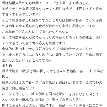
麺は結構太目のちぢれ麺で、スープと非常によく絡みます。
モチモチした食感で濃厚なスープと相性抜群で、海苔やネギと絡め
て食べても美味しいです。
そして能登豚吊るし焼きですが、こちらは脂身の甘み、そして赤身
のきめ細やかで柔らかな食感が合わさり非常に美味しいですね。
これ単体でどんぶりにして食べたいくらいｗ
あえて特製を選んだのでたっぷりの海苔ととろっとろの味玉、太い
メンマも付いてきて食べ応えも抜群ですね。
全体的に私の中でかなり好みなタイプの味噌ラーメンでした！
食べ終わるころにはかなりの待ちが発生していたので、早めに来て
よかったなというところですねｗ
まとめ
麺屋大河 白山麓店は道の駅しらやまさんの敷地内にあって駐車場が
広大。
麺屋大河は金沢で食べログ百名店にも選ばれた名店で、金沢市外の
店舗は白山麓店だけ！
バイクで行くなら白山や勝山方面へ絶景の中を走りながら向かうこ
とのできる中継地点にあるので、寄ってみるのもアリ！
周りにあまりお店のない場所ですが、絶品ラーメンを食べにここを