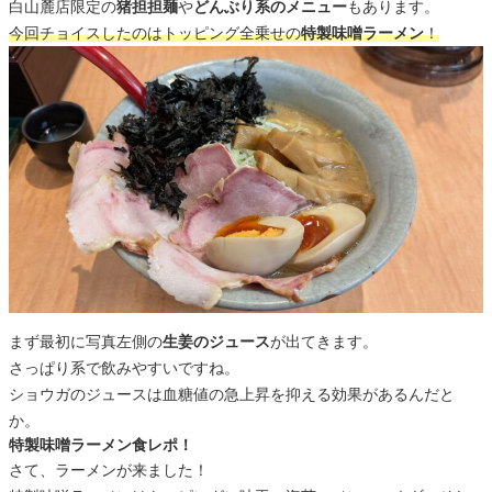
白山麓店限定の
猪担担麺
や
どんぶり系のメニュー
もあります。
今回チョイスしたのはトッピング全乗せの
特製味噌ラーメン
！
まず最初に写真左側の
生姜のジュース
が出てきます。
さっぱり系で飲みやすいですね。
ショウガのジュースは血糖値の急上昇を抑える効果があるんだと
か。
特製味噌ラーメン食レポ！
さて、ラーメンが来ました！