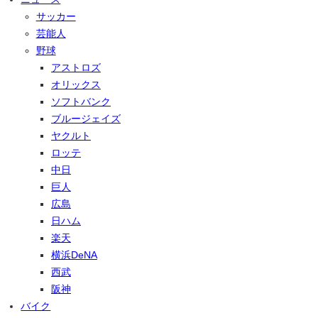
サッカー
芸能人
野球
アストロズ
オリックス
ソフトバンク
ブルージェイズ
ヤクルト
ロッテ
中日
巨人
広島
日ハム
楽天
横浜DeNA
西武
阪神
バイク