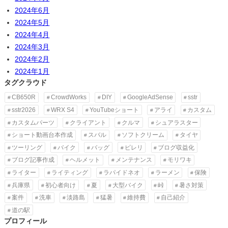
2024年6月
2024年5月
2024年4月
2024年3月
2024年2月
2024年1月
タグクラウド
CB650R
CrowdWorks
DIY
GoogleAdSense
sstr
sstr2026
WRX S4
YouTubeショート
アライ
カスタム
カスタムパーツ
クライアント
クルマ
シュアラスター
ショート動画台本作成
スバル
ソフトクリーム
タイヤ
ツーリング
バイク
バッグ
ピレリ
ブログ収益化
ブログ記事作成
ヘルメット
メンテナンス
モリワキ
ライター
ライティング
ラパイドネオ
ラーメン
保険
兵庫県
初心者向け
夏
大型バイク
峠
暑さ対策
案件
洗車
淡路島
猛暑
維持費
自己紹介
道の駅
プロフィール