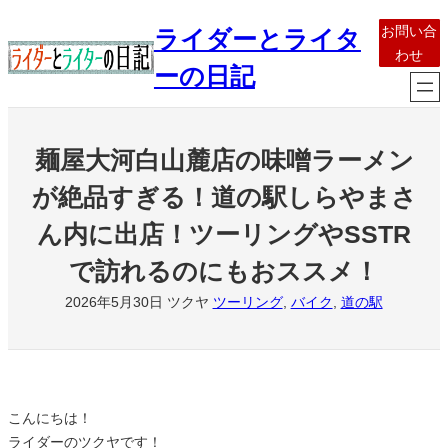
内
お問い合
ライダーとライタ
容
わせ
を
ーの日記
ス
キ
ッ
麺屋大河白山麓店の味噌ラーメン
プ
が絶品すぎる！道の駅しらやまさ
ん内に出店！ツーリングやSSTR
で訪れるのにもおススメ！
2026年5月30日
ツクヤ
ツーリング
, 
バイク
, 
道の駅
こんにちは！
ライダーのツクヤです！