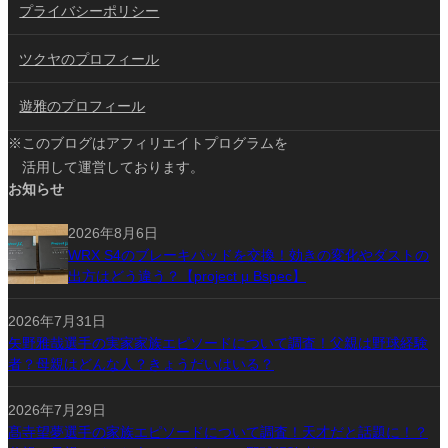
プライバシーポリシー
ツクヤのプロフィール
遊雅のプロフィール
※このブログはアフィリエイトプログラムを
活用して運営しております。
お知らせ
2026年8月6日
WRX S4のブレーキパッドを交換！効きの変化やダストの
出方はどう違う？【project μ Bspec】
2026年7月31日
矢野雅哉選手の実家家族エピソードについて調査！父親は野球経験
者？母親はどんな人？きょうだいはいる？
2026年7月29日
髙寺望夢選手の家族エピソードについて調査！天才だと話題に！？