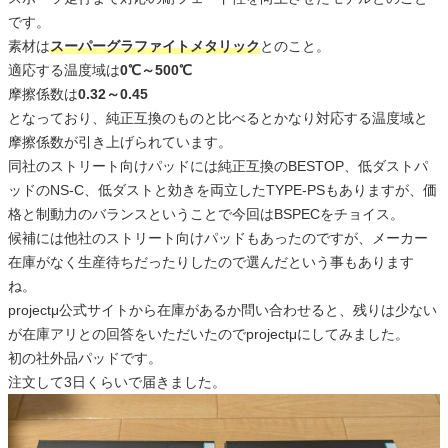
です。
素材は
スーパーグラファイトメタリック
とのこと。
適応する温度域は
0℃～500℃
摩擦係数は
0.32～0.45
となっており、純正互換のものと比べるとかなり対応する温度域と
摩擦係数が引き上げられています。
同社のストリート向けパッドには純正互換のBESTOP、低ダストパ
ッドのNS-C、低ダストと効きを両立したTYPE-PSもありますが、価
格と制動力のバランスということで今回はBSPECをチョイス。
候補には他社のストリート向けパッドもあったのですが、メーカー
在庫がなく生産待ちだったりしたので選んだという事もあります
ね。
projectμ公式サイトから在庫があるか問い合わせると、残りは少ない
が在庫アリとの回答をいただいたのでprojectμにしてみました。
初の社外品パッドです。
注文して3日くらいで届きました。