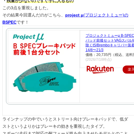
・
残量が少ないのですぐ手に入るもの
この3点を重視しました。
その結果今回選んだのがこちら、
project μ
(プロジェクトミュー)の
BSPEC
です！
プロジェクトミューμ B-SPE
パッド前後セットVAGスバルWR
除くtS/Bremboキャリパー装
14/8〜21/3
価格：20,735円（税込、送料
(2026/7/18時点)
楽
ラインナップの中でいうとストリート向けブレーキパッドで、低ダ
ストというよりかはブレーキの効きを重視したタイプ。
スポーツ走行まで対応の耐フェード性を向上させたモデルとのこと