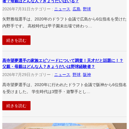
者？母親はどんな人？きょうだいはいる？
2026年7月31日
カテゴリー :
ニュース
, 
広島
, 
野球
矢野雅哉選手は、2020年のドラフト会議で広島から6位指名を受けた
内野手です。 高校時代は甲子園未出場で終わっ…
続きを読む
髙寺望夢選手の家族エピソードについて調査！天才だと話題に！？
父親・母親はどんな人？きょうだいは野球経験者？
2026年7月29日
カテゴリー :
ニュース
, 
野球
, 
阪神
髙寺望夢選手は、2020年に行われたドラフト会議で阪神から6位指名
を受けました。 学生時代は3塁手・遊撃手とし…
続きを読む