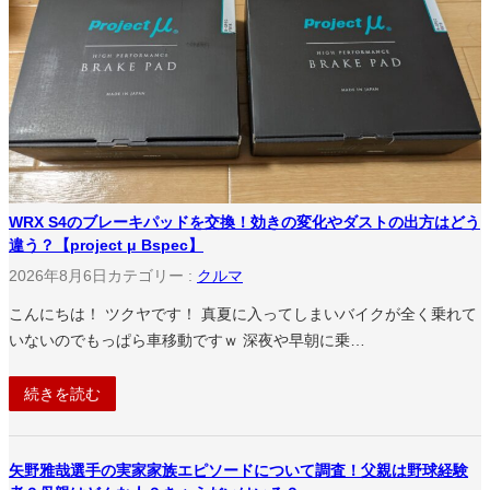
WRX S4のブレーキパッドを交換！効きの変化やダストの出方はどう
違う？【project μ Bspec】
2026年8月6日
カテゴリー :
クルマ
こんにちは！ ツクヤです！ 真夏に入ってしまいバイクが全く乗れて
いないのでもっぱら車移動ですｗ 深夜や早朝に乗…
続きを読む
矢野雅哉選手の実家家族エピソードについて調査！父親は野球経験