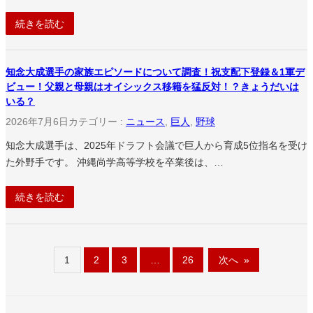
続きを読む
知念大成選手の家族エピソードについて調査！祝支配下登録＆1軍デ
ビュー！父親と母親はオイシックス移籍を猛反対！？きょうだいは
いる？
2026年7月6日
カテゴリー :
ニュース
, 
巨人
, 
野球
知念大成選手は、2025年ドラフト会議で巨人から育成5位指名を受け
た外野手です。 沖縄尚学高等学校を卒業後は、…
続きを読む
1
2
3
…
26
次へ
»