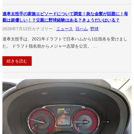
達孝太投手の家族エピソードについて調査！急な金髪が話題に！母
親は超優しい！？父親に野球経験はある？きょうだいはいる？
2026年7月12日
カテゴリー :
ニュース
, 
日ハム
, 
野球
達孝太投手は、2021年ドラフトで日本ハムから1位指名を受けまし
た。 ドラフト指名前からメジャー志望を公言。 …
続きを読む