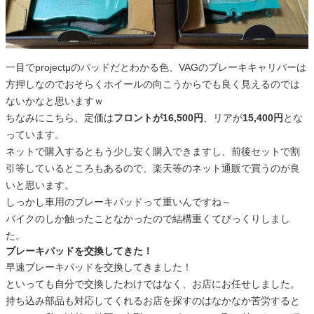
一目でprojectμのパッドだとわかる色、VAGのブレーキキャリパーは
方押しなのでおそらくホイールの向こうからでも良く見えるのでは
ないかなと思いますｗ
ちなみにこちら、定価は
フロントが16,500円
、リアが
15,400円
とな
っています。
ネットで購入するともう少し安く購入できますし、前後セットで割
引等しているところもあるので、楽天等のネット通販で買うのが良
いと思います。
しっかし車用のブレーキパッドって重いんですね～
バイクのしか触ったことなかったので結構重くてびっくりしまし
た。
ブレーキパッドを交換してきた！
早速ブレーキパッドを交換してきました！
といっても自分で交換したわけではなく、お店にお任せしました。
持ち込み部品も対応してくれるお店を探すのはなかなか苦労すると