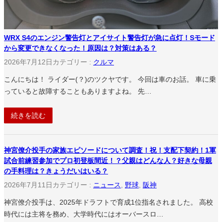
WRX S4のエンジン警告灯とアイサイト警告灯が急に点灯！Sモード
から変更できなくなった！原因は？対策はある？
2026年7月12日
カテゴリー :
クルマ
こんにちは！ ライダー(？)のツクヤです。 今回は車のお話。 車に乗
っていると故障することもありますよね。 先…
続きを読む
神宮僚介投手の家族エピソードについて調査！祝！支配下契約！1軍
試合前練習参加でプロ初登板間近！？父親はどんな人？好きな母親
の手料理は？きょうだいはいる？
2026年7月11日
カテゴリー :
ニュース
, 
野球
, 
阪神
神宮僚介投手は、2025年ドラフトで育成1位指名されました。 高校
時代には主将を務め、大学時代にはオーバースロ…