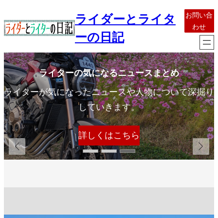
内
お問い合
ライダーとライタ
容
わせ
を
ーの日記
ス
キ
ッ
ライターの気になるニュースまとめ
プ
ライターが気になったニュースや人物について深掘り
していきます。
詳しくはこちら