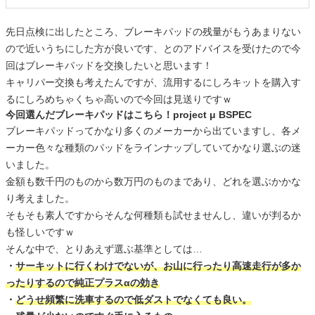
先日点検に出したところ、ブレーキパッドの残量がもうあまりない
ので近いうちにした方が良いです、とのアドバイスを受けたので今
回はブレーキパッドを交換したいと思います！
キャリパー交換も考えたんですが、流用するにしろキットを購入す
るにしろめちゃくちゃ高いので今回は見送りですｗ
今回選んだブレーキパッドはこちら！project μ BSPEC
ブレーキパッドってかなり多くのメーカーから出ていますし、各メ
ーカー色々な種類のパッドをラインナップしていてかなり選ぶの迷
いました。
金額も数千円のものから数万円のものまであり、どれを選ぶかかな
り考えました。
そもそも素人ですからそんな何種類も試せませんし、違いが判るか
も怪しいですｗ
そんな中で、とりあえず選ぶ基準としては…
・
サーキットに行くわけでないが、お山に行ったり高速走行が多か
ったりするので純正プラスαの効き
・
どうせ頻繁に洗車するので低ダストでなくても良い。