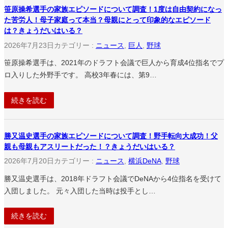
笹原操希選手の家族エピソードについて調査！1度は自由契約になっ
た苦労人！母子家庭って本当？母親にとって印象的なエピソード
は？きょうだいはいる？
2026年7月23日
カテゴリー :
ニュース
, 
巨人
, 
野球
笹原操希選手は、2021年のドラフト会議で巨人から育成4位指名でプ
ロ入りした外野手です。 高校3年春には、第9…
続きを読む
勝又温史選手の家族エピソードについて調査！野手転向大成功！父
親も母親もアスリートだった！？きょうだいはいる？
2026年7月20日
カテゴリー :
ニュース
, 
横浜DeNA
, 
野球
勝又温史選手は、2018年ドラフト会議でDeNAから4位指名を受けて
入団しました。 元々入団した当時は投手とし…
続きを読む