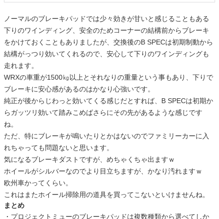
ノーマルのブレーキパッドでは少々効きが甘いと感じることもある
下りのワインディング、安全のためコーナーの結構前からブレーキ
をかけておくこともありましたが、交換後のB SPECは初期制動から
結構がっつり効いてくれるので、安心して下りのワインディングも
走れます。
WRXの車重が1500㎏以上とそれなりの重量という事もあり、下りで
ブレーキに安心感があるのはかなり心強いです。
純正が後からじわっと効いてくる感じだとすれば、B SPECは初期か
らガッツリ効いて踏みこめばさらにその先があるような感じです
ね。
ただ、特にブレーキが鳴いたりとかはないのでファミリーカーに入
れちゃっても問題ないと思います。
気になるブレーキダストですが、めちゃくちゃ出ますｗ
ホイールがシルバーなのでより目立ちますが、かなり汚れますｗ
欧州車かってくらい。
これはまたホイール掃除用の道具を買ってこないといけませんね。
まとめ
・プロジェクトミューのブレーキパッドは複数種類から選べてしか