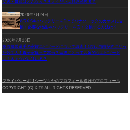
父親・母親はどんな人？きょうだいは野球経験者？
2026年7月24日
WRX S4のバッテリーをDIYでパナソニックのカオスに交
換！必要な物品やバッテリーを安く交換する方法は？
2026年7月23日
笹原操希選手の家族エピソードについて調査！1度は自由契約になっ
た苦労人！母子家庭って本当？母親にとって印象的なエピソード
は？きょうだいはいる？
プライバシーポリシー
ツクヤのプロフィール
遊雅のプロフィール
COPYRIGHT (C) X-T9 ALL RIGHTS RESERVED.