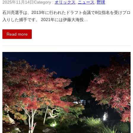
2025年11月14日
Category :
オリックス
, 
ニュース
, 
野球
石川亮選手は、2013年に行われたドラフト会議で8位指名を受けプロ
入りした捕手です。 2021年には伊藤大海投…
Read more