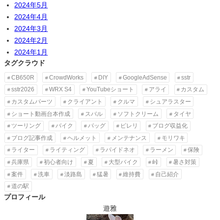
2024年5月
2024年4月
2024年3月
2024年2月
2024年1月
タグクラウド
CB650R
CrowdWorks
DIY
GoogleAdSense
sstr
sstr2026
WRX S4
YouTubeショート
アライ
カスタム
カスタムパーツ
クライアント
クルマ
シュアラスター
ショート動画台本作成
スバル
ソフトクリーム
タイヤ
ツーリング
バイク
バッグ
ピレリ
ブログ収益化
ブログ記事作成
ヘルメット
メンテナンス
モリワキ
ライター
ライティング
ラパイドネオ
ラーメン
保険
兵庫県
初心者向け
夏
大型バイク
峠
暑さ対策
案件
洗車
淡路島
猛暑
維持費
自己紹介
道の駅
プロフィール
遊雅