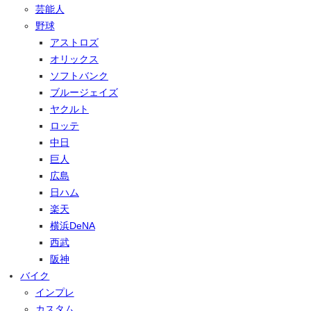
芸能人
野球
アストロズ
オリックス
ソフトバンク
ブルージェイズ
ヤクルト
ロッテ
中日
巨人
広島
日ハム
楽天
横浜DeNA
西武
阪神
バイク
インプレ
カスタム