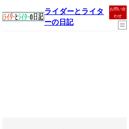
内
お問い合
ライダーとライタ
容
わせ
を
ーの日記
ス
キ
ッ
プ