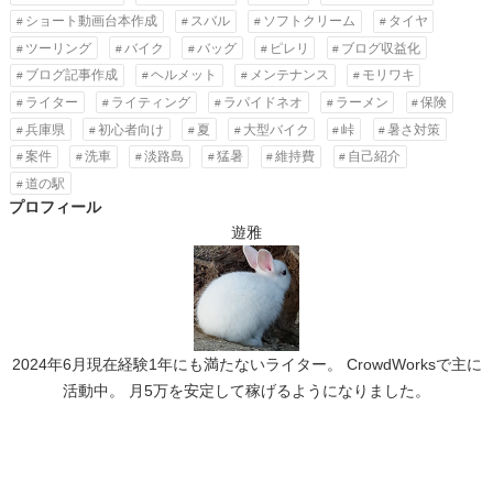
ショート動画台本作成
スバル
ソフトクリーム
タイヤ
ツーリング
バイク
バッグ
ピレリ
ブログ収益化
ブログ記事作成
ヘルメット
メンテナンス
モリワキ
ライター
ライティング
ラパイドネオ
ラーメン
保険
兵庫県
初心者向け
夏
大型バイク
峠
暑さ対策
案件
洗車
淡路島
猛暑
維持費
自己紹介
道の駅
プロフィール
遊雅
2024年6月現在経験1年にも満たないライター。 CrowdWorksで主に
活動中。 月5万を安定して稼げるようになりました。