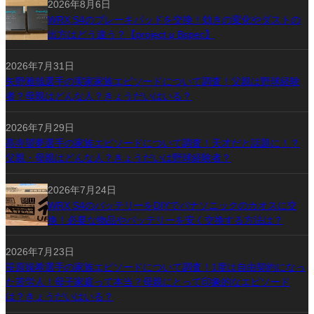
2026年8月6日
WRX S4のブレーキパッドを交換！効きの変化やダストの
出方はどう違う？【project μ Bspec】
2026年7月31日
矢野雅哉選手の実家家族エピソードについて調査！父親は野球経験
者？母親はどんな人？きょうだいはいる？
2026年7月29日
髙寺望夢選手の家族エピソードについて調査！天才だと話題に！？
父親・母親はどんな人？きょうだいは野球経験者？
2026年7月24日
WRX S4のバッテリーをDIYでパナソニックのカオスに交
換！必要な物品やバッテリーを安く交換する方法は？
2026年7月23日
笹原操希選手の家族エピソードについて調査！1度は自由契約になっ
た苦労人！母子家庭って本当？母親にとって印象的なエピソード
は？きょうだいはいる？