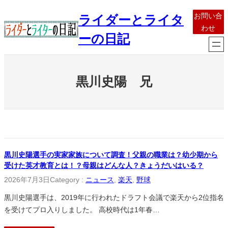
内
お問い合
ライダーとライタ
容
わせ
を
ーの日記
ス
キ
ッ
黒川史陽 兄
プ
黒川史陽選手の実家家族について調査！父親の職業は？幼少期から
受けた英才教育とは！？母親はどんな人？きょうだいはいる？
2026年7月3日
Category :
ニュース
, 
楽天
, 
野球
黒川史陽選手は、2019年に行われたドラフト会議で楽天から2位指名
を受けてプロ入りしました。 高校時代は1年春…