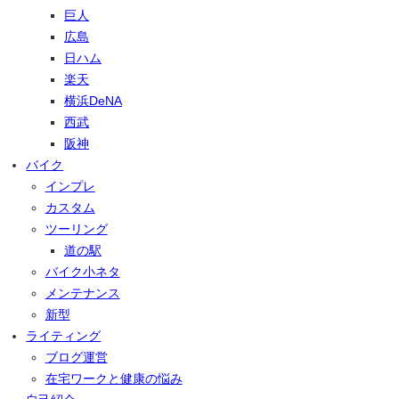
巨人
広島
日ハム
楽天
横浜DeNA
西武
阪神
バイク
インプレ
カスタム
ツーリング
道の駅
バイク小ネタ
メンテナンス
新型
ライティング
ブログ運営
在宅ワークと健康の悩み