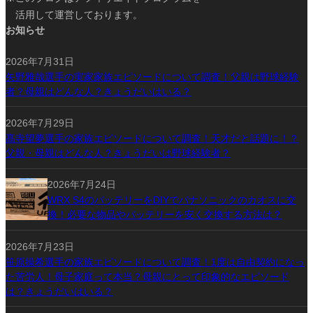
活用して運営しております。
お知らせ
2026年7月31日
矢野雅哉選手の実家家族エピソードについて調査！父親は野球経験
者？母親はどんな人？きょうだいはいる？
2026年7月29日
髙寺望夢選手の家族エピソードについて調査！天才だと話題に！？
父親・母親はどんな人？きょうだいは野球経験者？
2026年7月24日
WRX S4のバッテリーをDIYでパナソニックのカオスに交
換！必要な物品やバッテリーを安く交換する方法は？
2026年7月23日
笹原操希選手の家族エピソードについて調査！1度は自由契約になっ
た苦労人！母子家庭って本当？母親にとって印象的なエピソード
は？きょうだいはいる？