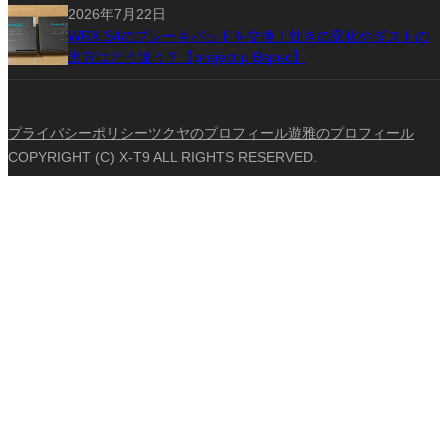
2026年7月22日
WRX S4のブレーキパッドを交換！効きの変化やダストの
出方はどう違う？【project μ Bspec】
プライバシーポリシー
ツクヤのプロフィール
遊雅のプロフィール
COPYRIGHT (C) X-T9 ALL RIGHTS RESERVED.