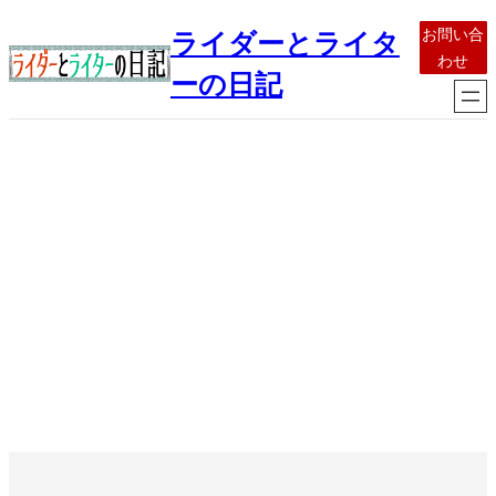
内
お問い合
ライダーとライタ
容
わせ
を
ーの日記
ス
キ
ッ
プ