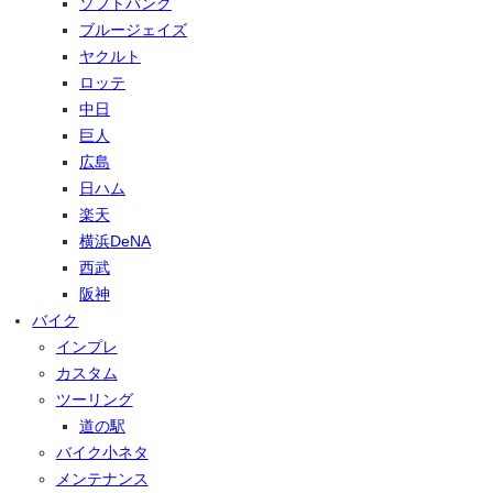
ソフトバンク
ブルージェイズ
ヤクルト
ロッテ
中日
巨人
広島
日ハム
楽天
横浜DeNA
西武
阪神
バイク
インプレ
カスタム
ツーリング
道の駅
バイク小ネタ
メンテナンス