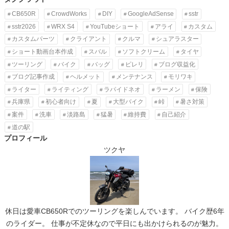
CB650R
CrowdWorks
DIY
GoogleAdSense
sstr
sstr2026
WRX S4
YouTubeショート
アライ
カスタム
カスタムパーツ
クライアント
クルマ
シュアラスター
ショート動画台本作成
スバル
ソフトクリーム
タイヤ
ツーリング
バイク
バッグ
ピレリ
ブログ収益化
ブログ記事作成
ヘルメット
メンテナンス
モリワキ
ライター
ライティング
ラパイドネオ
ラーメン
保険
兵庫県
初心者向け
夏
大型バイク
峠
暑さ対策
案件
洗車
淡路島
猛暑
維持費
自己紹介
道の駅
プロフィール
ツクヤ
休日は愛車CB650Rでのツーリングを楽しんでいます。 バイク歴6年
のライダー。 仕事が不定休なので平日にも出かけられるのが魅力。