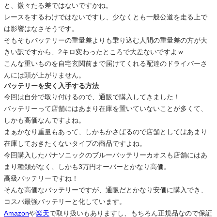
と、微々たる差ではないですかね。
レースをするわけではないですし、少なくとも一般公道を走る上で
は影響はなさそうです。
そもそもバッテリーの重量差よりも乗り込む人間の重量差の方が大
きい訳ですから、2キロ変わったところで大差ないですよｗ
こんな重いものを自宅玄関前まで届けてくれる配達のドライバーさ
んには頭が上がりません。
バッテリーを安く入手する方法
今回は自分で取り付けるので、通販で購入してきました！
バッテリーって店舗にはあまり在庫を置いていないことが多くて、
しかも高価なんですよね。
まぁかなり重量もあって、しかもかさばるので店舗としてはあまり
在庫しておきたくないタイプの商品ですよね。
今回購入したパナソニックのブルーバッテリーカオスも店舗にはあ
まり種類がなく、しかも3万円オーバーとかなり高価。
高級バッテリーですね！
そんな高価なバッテリーですが、通販だとかなり安価に購入でき、
コスパ最強バッテリーと化しています。
Amazon
や
楽天
で取り扱いもありますし、もちろん正規品なので保証