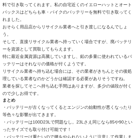
料で引き取ってくれます。私の自宅近くのイエローハットとオート
バックスはどちらも車・バイクのバッテリーを無料で引き取ってく
れました。
おそらく用品店からリサイクル業者へと引き渡しになるんでしょ
う。
そして、直接リサイクル業者へ持っていく場合ですが、廃バッテリ
ーを資源として買取してもらえます。
特に最近金属資源は高騰していますし、鉛の多量に使われているバ
ッテリーはそれなりの価格が付くようです。
リサイクル業者へ持ち込む場合には、その業者がきちんとその後処
理している業者なのかどうかは確認する必要がありそうですね。
業者を探してそこへ持ち込む手間はありますが、多少の値段が付く
ので少しお得です。
まとめ
・バッテリーが古くなってくるとエンジンの始動性が悪くなったり
等色々な影響が出てきます。
・バッテリーは100D23Lで問題なし。23Lさえ同じなら85や90とい
ったサイズでも取り付け可能です！
・バッテリーは重たいので腰をやられないように注意して作業しま