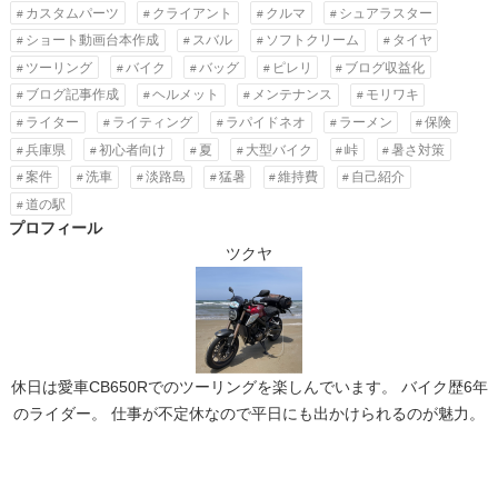
カスタムパーツ
クライアント
クルマ
シュアラスター
ショート動画台本作成
スバル
ソフトクリーム
タイヤ
ツーリング
バイク
バッグ
ピレリ
ブログ収益化
ブログ記事作成
ヘルメット
メンテナンス
モリワキ
ライター
ライティング
ラパイドネオ
ラーメン
保険
兵庫県
初心者向け
夏
大型バイク
峠
暑さ対策
案件
洗車
淡路島
猛暑
維持費
自己紹介
道の駅
プロフィール
ツクヤ
休日は愛車CB650Rでのツーリングを楽しんでいます。 バイク歴6年
のライダー。 仕事が不定休なので平日にも出かけられるのが魅力。