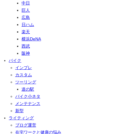
中日
巨人
広島
日ハム
楽天
横浜DeNA
西武
阪神
バイク
インプレ
カスタム
ツーリング
道の駅
バイク小ネタ
メンテナンス
新型
ライティング
ブログ運営
在宅ワークと健康の悩み