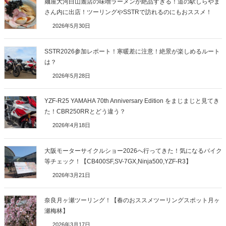
麺屋大河白山麓店の味噌ラーメンが絶品すぎる！道の駅しらやま
さん内に出店！ツーリングやSSTRで訪れるのにもおススメ！
2026年5月30日
SSTR2026参加レポート！寒暖差に注意！絶景が楽しめるルート
は？
2026年5月28日
YZF-R25 YAMAHA 70th Anniversary Edition をまじまじと見てき
た！CBR250RRとどう違う？
2026年4月18日
大阪モーターサイクルショー2026へ行ってきた！気になるバイク
等チェック！【CB400SF,SV-7GX,Ninja500,YZF-R3】
2026年3月21日
奈良月ヶ瀬ツーリング！【春のおススメツーリングスポット月ヶ
瀬梅林】
2026年3月17日