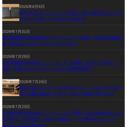
2026年8月6日
WRX S4のブレーキパッドを交換！効きの変化やダストの
出方はどう違う？【project μ Bspec】
2026年7月31日
矢野雅哉選手の実家家族エピソードについて調査！父親は野球経験
者？母親はどんな人？きょうだいはいる？
2026年7月29日
髙寺望夢選手の家族エピソードについて調査！天才だと話題に！？
父親・母親はどんな人？きょうだいは野球経験者？
2026年7月24日
WRX S4のバッテリーをDIYでパナソニックのカオスに交
換！必要な物品やバッテリーを安く交換する方法は？
2026年7月23日
笹原操希選手の家族エピソードについて調査！1度は自由契約になっ
た苦労人！母子家庭って本当？母親にとって印象的なエピソード
は？きょうだいはいる？