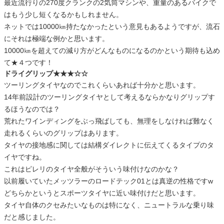
最近流行りの270度クランクの2気筒マシンや、重量のあるバイクで
はもう少し短くなるかもしれません。
ネットでは10000㎞持たなかったという意見もあるようですが、流石
にそれは極端な例かと思います。
10000㎞を超えての減り方がどんなものになるのかという期待も込め
て★４つです！
ドライグリップ★★★☆☆
ツーリングタイヤなのでこれくらいあれば十分かと思います。
14年前設計のツーリングタイヤとして考えるならかなりグリップす
るほうなのでは？
荒れたワインディングをぶっ飛ばしても、無理をしなければ難なく
走れるくらいのグリップはあります。
タイヤの接地感に関しては結構ダイレクトに伝えてくるタイプのタ
イヤですね。
これはピレリのタイヤ全般がそういう味付けなのかな？
以前履いていたメッツラーのロードテック01とは真逆の性格ですw
どちらかというとスポーツタイヤに近い味付けだと思います。
タイヤ自体のクセみたいなものは特になく、ニュートラルな乗り味
だと感じました。