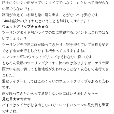
勝手にぐいぐい曲がっていくタイプでもなく、かといって曲がらな
い訳でもないです。
路面が冷えている時も急に滑り出すことがないのは安心です。
14年前設計のタイヤだということも加味して★3です！
ウェットグリップ★★★★☆
ツーリングタイヤ勢がライフの次に重視するポイントはこれではな
いでしょうか？
ツーリング先で急に雨が降ってきたり、宿を抑えていて日程を変更
できず雨天走行をしたりする機会ってありますよね。
エンジェルSTのウェットグリップはそれなりに良いです。
もちろん最新のツーリングタイヤに比べれば劣りますが、ゲリラ豪
雨の中を突っ切っても接地感が失われることなく安心して走行でき
ました。
通勤ライダーとしてはこのくらいのウェットグリップがあると安心
です。
雨が降ってきたからって通勤しない訳にはいきませんからｗ
見た目★★☆☆☆
バイクはタイヤがむき出しなのでトレッドパターンの見た目も重要
ですよね。