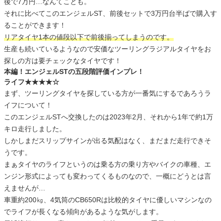
後で7万円…なんてことも。
それに比べてこのエンジェルST、前後セットで3万円台半ばで購入す
ることができます！
リアタイヤ1本の値段以下で前後揃ってしまうのです。
生産も続いているようなので安価なツーリングラジアルタイヤをお
探しの方は要チェックなタイヤです！
本編！エンジェルSTの五段階評価インプレ！
ライフ★★★★☆
まず、ツーリングタイヤを探している方が一番気にするであろうラ
イフについて！
このエンジェルSTへ交換したのは2023年2月、それから1年で約1万
キロ走行しました。
しかしまだスリップサインが出る気配はなく、まだまだ走行できそ
うです。
まぁタイヤのライフというのは乗る方の乗り方やバイクの車種、エ
ンジン形式によっても変わってくるものなので、一概にどうとは言
えませんが…
車重約200㎏、4気筒のCB650Rは比較的タイヤに優しいマシンなの
でライフが長くなる傾向があるような気がします。