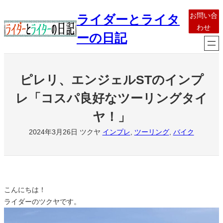
内
お問い合
ライダーとライタ
容
わせ
を
ーの日記
ス
キ
ッ
ピレリ、エンジェルSTのインプ
プ
レ「コスパ良好なツーリングタイ
ヤ！」
2024年3月26日
ツクヤ
インプレ
, 
ツーリング
, 
バイク
こんにちは！
ライダーのツクヤです。