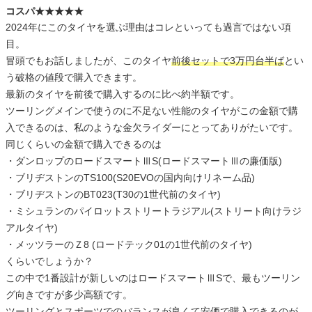
コスパ★★★★★
2024年にこのタイヤを選ぶ理由はコレといっても過言ではない項
目。
冒頭でもお話しましたが、このタイヤ
前後セットで3万円台半ば
とい
う破格の値段で購入できます。
最新のタイヤを前後で購入するのに比べ約半額です。
ツーリングメインで使うのに不足ない性能のタイヤがこの金額で購
入できるのは、私のような金欠ライダーにとってありがたいです。
同じくらいの金額で購入できるのは
・ダンロップのロードスマートⅢS(ロードスマートⅢの廉価版)
・ブリヂストンのTS100(S20EVOの国内向けリネーム品)
・ブリヂストンのBT023(T30の1世代前のタイヤ)
・ミシュランのパイロットストリートラジアル(ストリート向けラジ
アルタイヤ)
・メッツラーのＺ8 (ロードテック01の1世代前のタイヤ)
くらいでしょうか？
この中で1番設計が新しいのはロードスマートⅢSで、最もツーリン
グ向きですが多少高額です。
ツーリングとスポーツでのバランスが良くて安価で購入できるのが