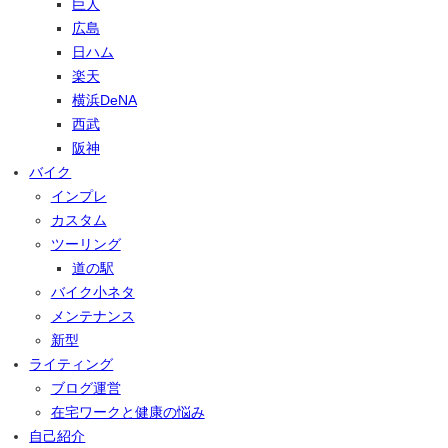
巨人
広島
日ハム
楽天
横浜DeNA
西武
阪神
バイク
インプレ
カスタム
ツーリング
道の駅
バイク小ネタ
メンテナンス
新型
ライティング
ブログ運営
在宅ワークと健康の悩み
自己紹介