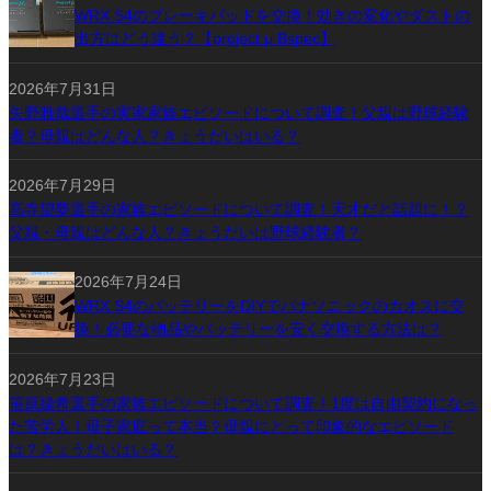
WRX S4のブレーキパッドを交換！効きの変化やダストの
出方はどう違う？【project μ Bspec】
2026年7月31日
矢野雅哉選手の実家家族エピソードについて調査！父親は野球経験
者？母親はどんな人？きょうだいはいる？
2026年7月29日
髙寺望夢選手の家族エピソードについて調査！天才だと話題に！？
父親・母親はどんな人？きょうだいは野球経験者？
2026年7月24日
WRX S4のバッテリーをDIYでパナソニックのカオスに交
換！必要な物品やバッテリーを安く交換する方法は？
2026年7月23日
笹原操希選手の家族エピソードについて調査！1度は自由契約になっ
た苦労人！母子家庭って本当？母親にとって印象的なエピソード
は？きょうだいはいる？