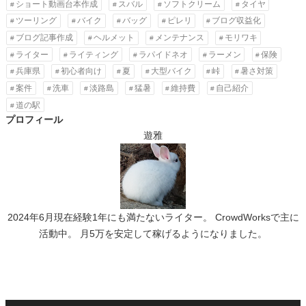
ショート動画台本作成
スバル
ソフトクリーム
タイヤ
ツーリング
バイク
バッグ
ピレリ
ブログ収益化
ブログ記事作成
ヘルメット
メンテナンス
モリワキ
ライター
ライティング
ラパイドネオ
ラーメン
保険
兵庫県
初心者向け
夏
大型バイク
峠
暑さ対策
案件
洗車
淡路島
猛暑
維持費
自己紹介
道の駅
プロフィール
遊雅
2024年6月現在経験1年にも満たないライター。 CrowdWorksで主に
活動中。 月5万を安定して稼げるようになりました。