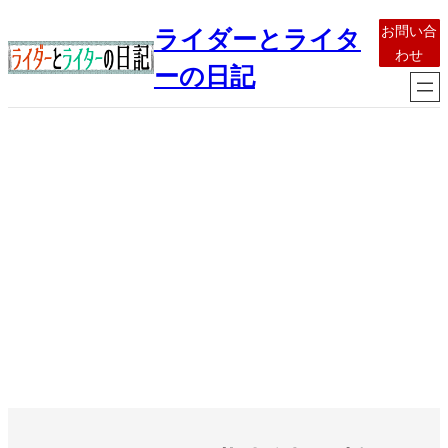
内
お問い合
ライダーとライタ
容
わせ
を
ーの日記
ス
キ
ッ
プ