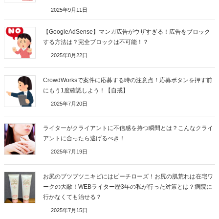
2025年9月11日
【GoogleAdSense】マンガ広告がウザすぎる！広告をブロック
する方法は？完全ブロックは不可能！？
2025年8月22日
CrowdWorksで案件に応募する時の注意点！応募ボタンを押す前
にもう1度確認しよう！【自戒】
2025年7月20日
ライターがクライアントに不信感を持つ瞬間とは？こんなクライ
アントに合ったら逃げるべき！
2025年7月19日
お尻のブツブツニキビにはピーチローズ！お尻の肌荒れは在宅ワ
ークの大敵！WEBライター歴3年の私が行った対策とは？病院に
行かなくても治せる？
2025年7月15日