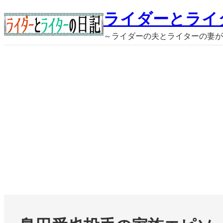
内
ライダーとライ
容
～ライダーの夫とライターの妻が
を
ス
キ
ッ
プ