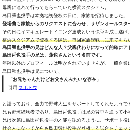
母親に連れて行ってもらっていた横浜スタジアム。
島田舜也投手は本拠地初登板の日に、家族を招待しました。
登場曲も家族からのリクエストに合わせ、サザンオールスタ
その日にイマキュレートイニング達成という快挙を成し遂げ
横浜スタジアムで登板する際は、毎回家族観戦しに来てもら
島田舜也投手の兄はどんな人？父親代わりになって的確にア
島田舜也投手の兄は、蓮也さんという名前です。
年齢以外のプロフィールは明かされていませんが、一般企業
島田舜也投手は兄について、
「お兄ちゃんだけどお父さんみたいな存在」
引用:
スポトウ
と語っており、全力で野球人生をサポートしてくれたようで
兄も野球経験者であり、島田舜也投手は兄の背中を追って小
兄は次第に島田舜也投手の才能を認めるように、サポート役
社会人になってからも島田舜也投手が登板する試合をチェッ