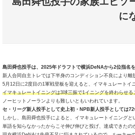
島田舜也投手の家族エピソ
に
島田舜也投手は、2025年ドラフトで横浜DeNAから2位指
新人合同自主トレでは下半身のコンディション不良により離脱
5月12日に2度目の1軍戦登板を迎えると、イマキュレートイ
イマキュレートイニングは3球三振で1イニングを終わらせる
ノーヒットノーランよりも難しいともいわれています。
セ・リーグ新人投手として史上初・NPB新人投手としては7
しかし、島田舜也投手によると、イマキュレートイニングと
単語を知らなかったからこそ伸び伸びと投げ、達成できたの
現在横浜DeNAは先発不足に悩まされているので、ルーキー