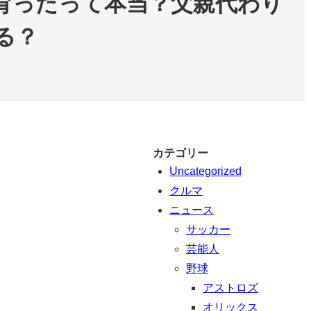
育ったって本当？父親代わり
る？
カテゴリー
Uncategorized
クルマ
ニュース
サッカー
芸能人
野球
アストロズ
オリックス