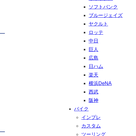
ソフトバンク
ブルージェイズ
ヤクルト
ロッテ
中日
巨人
広島
日ハム
楽天
横浜DeNA
西武
阪神
バイク
インプレ
カスタム
ツーリング