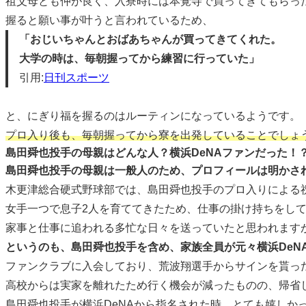
祖父母とも仲が良く、入寮時には本覚寺で買ってきてもらっ
握ると願い事が叶うと言われているため、
「おじいちゃんとおばあちゃんが買ってきてくれた。
大学の時は、毎朝握ってから練習に行っていた」
引用:
日刊スポーツ
と、にぎり福を握るのはルーティンになっているようです。
プロ入り後も、毎朝握ってから寮を出発していることでしょ
島田舜也投手の母親はどんな人？横浜DeNAファンだった！
島田舜也投手の母親は一般人のため、プロフィールは明かさ
木更津総合硬式野球部では、島田舜也投手のプロ入りによる
女手一つで息子2人を育ててきたため、仕事の掛け持ちをし
家事と仕事に追われる多忙な日々を送っていたと思われます
というのも、島田舜也投手を含め、家族全員が元々横浜DeN
ファンクラブに入会しており、荒波翔選手からサインを貰っ
高校からは実家を離れたため行く機会が減ったものの、帰省
島田舜也投手が横浜DeNAから指名された時、とても嬉しか