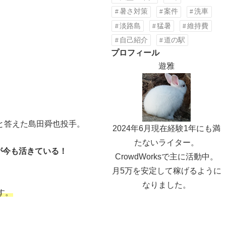
暑さ対策
案件
洗車
淡路島
猛暑
維持費
自己紹介
道の駅
プロフィール
遊雅
。
と答えた島田舜也投手。
2024年6月現在経験1年にも満
たないライター。
が今も活きている！
CrowdWorksで主に活動中。
月5万を安定して稼げるように
なりました。
す。