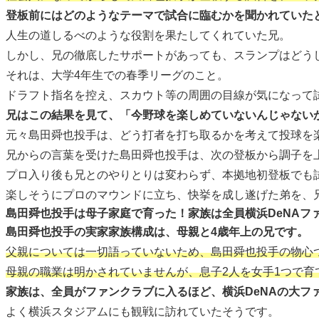
登板前にはどのようなテーマで試合に臨むかを聞かれていた
人生の道しるべのような役割を果たしてくれていた兄。
しかし、兄の徹底したサポートがあっても、スランプはどう
それは、大学4年生での春季リーグのこと。
ドラフト指名を控え、スカウト等の周囲の目線が気になって
兄はこの結果を見て、「今野球を楽しめていないんじゃない
元々島田舜也投手は、どう打者を打ち取るかを考えて投球を
兄からの言葉を受けた島田舜也投手は、次の登板から調子を
プロ入り後も兄とのやりとりは変わらず、本拠地初登板でも
楽しそうにプロのマウンドに立ち、快挙を成し遂げた弟を、
島田舜也投手は母子家庭で育った！家族は全員横浜DeNAフ
島田舜也投手の実家家族構成は、母親と4歳年上の兄です。
父親については一切語っていないため、島田舜也投手の物心
母親の職業は明かされていませんが、息子2人を女手1つで
家族は、全員がファンクラブに入るほど、横浜DeNAの大フ
よく横浜スタジアムにも観戦に訪れていたそうです。