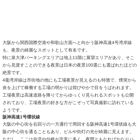
大阪から関西国際空港や和歌山方面へと向かう阪神高速4号湾岸線
も、夜景の綺麗なスポットとして有名です。
特に泉大津パーキングエリアは地上11階に展望エリアがあり、そこ
から見渡すことのできる夜景は日本の夜景100選にも選ばれたほどの
絶景です。
4毫湾岸線は市街地の他にも工場夜景が見えるのも特徴で、煙突から
炎を上げて稼働する工場の明かりは煌びやかで目をうばわれます。
工場夜景は高速道路を降りてからゆっくり見られるスポットも公開
されており、工場夜景の好きな方がこぞって写真撮影に訪れている
ようです。
阪神高速1号環状線
大阪の中心街を右回りの一方通行で周回する阪神高速1号環状線も大
阪の中心街を通ることもあり、ビルや街灯の光が綺麗に見えます。
ただし、ここは合流や分岐が非常に多く、夜間ともなればかなりハ