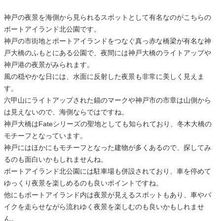
神戸の夜景を海側から見られるスポットとして有名なのがこちらの
ポートアイランド北公園です。
神戸の市街地とポートアイランドをつなぐ真っ赤な橋梁が有名な神
戸大橋のふもとにある公園で、夜間には神戸大橋のライトアップや
神戸港の夜景がみられます。
風の穏やかな日には、水面に反射した夜景も非常に美しく見えま
す。
六甲山にライトアップされた錨のマークや神戸市の市章は山側から
は見えないので、海側ならではですね。
神戸大橋はFateシリーズの聖地としても知られており、冬木大橋の
モチーフとなっています。
神戸にはほかにもモチーフとなった建物が多くあるので、探してみ
るのも面白いかもしれませんね。
ポートアイランド北公園には駐車場も併設されており、車を停めて
ゆっくり夜景を楽しめるのも良いポイントですね。
他にもポートアイランド内は夜景が見えるスポットもあり、車やバ
イクを走らせながら流れゆく夜景を楽しむのも良いかもしれませ
ん。