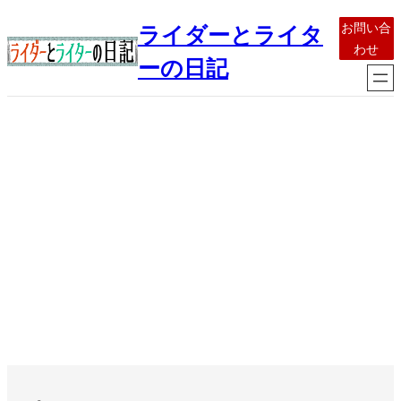
内
お問い合
ライダーとライタ
容
わせ
を
ーの日記
ス
キ
ッ
プ