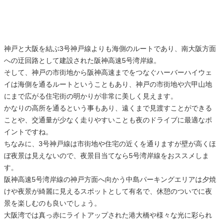
神戸と大阪を結ぶ3号神戸線よりも海側のルートであり、南大阪方面
への迂回路として建設された阪神高速5号湾岸線。
そして、神戸の市街地から阪神高速までをつなぐハーバーハイウェ
イは海側を通るルートということもあり、神戸の市街地や六甲山地
にまで広がる住宅街の明かりが非常に美しく見えます。
かなりの高所を通るという事もあり、遠くまで見渡すことができる
ことや、交通量が少なく走りやすいことも夜のドライブに最適なポ
イントですね。
ちなみに、3号神戸線は市街地や住宅の近くを通りますが壁が高くほ
ぼ夜景は見えないので、夜景目当てなら5号湾岸線をおススメしま
す。
阪神高速5号湾岸線の神戸方面へ向かう中島パーキングエリアは夕焼
けや夜景が綺麗に見えるスポットとして有名で、休憩のついでに夜
景を楽しむのも良いでしょう。
大阪湾では真っ赤にライトアップされた港大橋や様々な光に彩られ