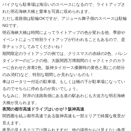
バイクなら駐車場は海沿いのスペースになるので、ライトアップさ
れた明石海峡大橋と愛車を写真に収められます。
ただし道路側は駐輪OKですが、アジュール舞子側のスペースは駐輪
NGです。
明石海峡大橋は時間によってライトアップの色が変わる他、季節や
イベントによって特別ライトアップが行われることもあるので、是
非チェックしてみてくださいね！
期間限定のライトアップの例では、クリスマスの赤緑の2色、バレン
タインデーのピンクの他、大阪関西万博期間のミャクミャクのカラ
ーに合わせた赤青2色、阪神タイガース優勝時の黄色と黒(この部分
のみ消灯)など、特別な期間しか見れないものも！
車はロータリー付近の駐車場、もしくは橋の下が駐車場になってい
るのでそちらに停めるのが良いでしょう。
ちなみに、対岸の淡路島側にある道の駅あわじも大迫力な明石海峡
大橋が見られます。
夜間の都市高速ドライブはいかが？阪神高速
関西圏を結ぶ都市高速である阪神高速も一部エリアで綺麗な夜景が
見えます。
夜景の見えるエリアは限られますが、他の場所からは見えない角度