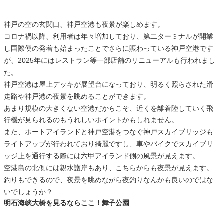
神戸の空の玄関口、神戸空港も夜景が楽しめます。
コロナ禍以降、利用者は年々増加しており、第二ターミナルが開業
し国際便の発着も始まったことでさらに賑わっている神戸空港です
が、2025年にはレストラン等一部店舗のリニューアルも行われまし
た。
神戸空港は屋上デッキが展望台になっており、明るく照らされた滑
走路や神戸港の夜景を眺めることができます。
あまり規模の大きくない空港だからこそ、近くを離着陸していく飛
行機が見られるのもうれしいポイントかもしれません。
また、ポートアイランドと神戸空港をつなぐ神戸スカイブリッジも
ライトアップが行われており綺麗ですし、車やバイクでスカイブリ
ッジ上を通行する際には六甲アイランド側の風景が見えます。
空港島の北側には親水護岸もあり、こちらからも夜景が見えます。
釣りもできるので、夜景を眺めながら夜釣りなんかも良いのではな
いでしょうか？
明石海峡大橋を見るならここ！舞子公園