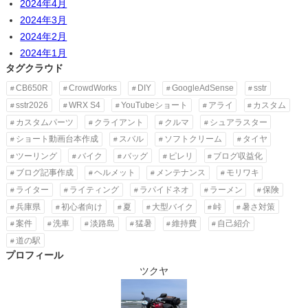
2024年4月
2024年3月
2024年2月
2024年1月
タグクラウド
CB650R
CrowdWorks
DIY
GoogleAdSense
sstr
sstr2026
WRX S4
YouTubeショート
アライ
カスタム
カスタムパーツ
クライアント
クルマ
シュアラスター
ショート動画台本作成
スバル
ソフトクリーム
タイヤ
ツーリング
バイク
バッグ
ピレリ
ブログ収益化
ブログ記事作成
ヘルメット
メンテナンス
モリワキ
ライター
ライティング
ラパイドネオ
ラーメン
保険
兵庫県
初心者向け
夏
大型バイク
峠
暑さ対策
案件
洗車
淡路島
猛暑
維持費
自己紹介
道の駅
プロフィール
ツクヤ