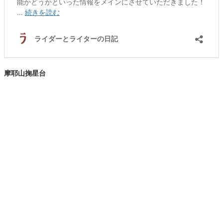
摩耶山掬星台