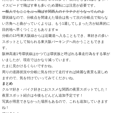
イスピードで飛ばす車も多いため運転には注意が必要です。
一般人でもここをぶっ飛ばす関西人のドラテクどうなってんのよ
環状線なので、分岐点を間違えた場合は焦って次の分岐点で知らな
い方角へと曲がっていくよりは、もう1週してしまった方が結果的に
目的地へ早くつくこともありますｗ
分岐の13号東大阪線からは近畿道へ入ることもでき、車好きの多い
スポットとして知られる東大阪パーキングへ向かうこともできま
す。
阪神高速1号環状線はかつては環状族と呼ばれる暴走行為をする輩が
いましたが、現在ではかなり減っています。
たまに見かけるくらいですかね。
周りの道路状況や分岐に気を付けて走行すれば綺麗な夜景も楽しめ
ますので、気を付けていってみてくださいね。
まとめ
クルマ好き・バイク好きにおススメな関西の夜景スポットでした！
夜景スポット紹介は今後もどんどん追加予定です！
写真が用意できなかった場所もあるので、これも追加していきます
ね！