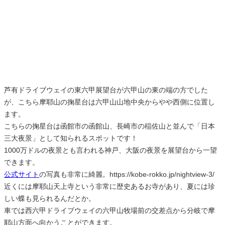
芦有ドライブウェイの東六甲展望台が六甲山の東の端の方でした
が、こちら摩耶山の掬星台は六甲山山地中央からやや西側に位置し
ます。
こちらの掬星台は函館市の函館山、長崎市の稲佐山と並んで「日本
三大夜景」として知られるスポットです！
1000万ドルの夜景とも言われる神戸、大阪の夜景を展望台から一望
できます。
公式サイト
の写真も非常に綺麗。https://kobe-rokko.jp/nightview-3/
近くには摩耶山天上寺という非常に歴史あるお寺があり、夏には珍
しい蝶も見られるんだとか。
車では西六甲ドライブウェイの六甲山牧場前の交差点から分岐で摩
耶山方面へ向かうことができます。