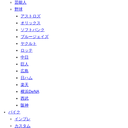
芸能人
野球
アストロズ
オリックス
ソフトバンク
ブルージェイズ
ヤクルト
ロッテ
中日
巨人
広島
日ハム
楽天
横浜DeNA
西武
阪神
バイク
インプレ
カスタム