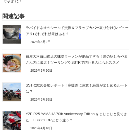
ではまた！
関連記事
ラパイドネオのシールド交換＆フラップカバー取り付け(レビュー
アリ)それぞれ効果はある？
2026年6月2日
麺屋大河白山麓店の味噌ラーメンが絶品すぎる！道の駅しらやま
さん内に出店！ツーリングやSSTRで訪れるのにもおススメ！
2026年5月30日
SSTR2026参加レポート！寒暖差に注意！絶景が楽しめるルート
は？
2026年5月28日
YZF-R25 YAMAHA 70th Anniversary Edition をまじまじと見てき
た！CBR250RRとどう違う？
2026年4月18日