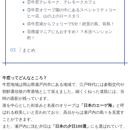
②牛窓テレモーク、テレモークカフェ
③牛窓オリーブ園の中にあるスペシャリティコー
ヒー店、山の上のロースタリ
④牛窓港からフェリーで5分！絶景の島、前島！
⑤廃墟マニアにもおすすめ！？水没ペンション
村！
まとめ
牛窓ってどんなところ？
牛窓地域は岡山県瀬戸内市にある地域で、江戸時代には参勤交代や
朝鮮通信使の寄港地として栄えました。細くくねった道筋には、当
時の面影が残っています。
港を中心とした街並みと名産のオリーブは
「日本のエーゲ海」
と呼
ばれる程美しいと言われており、高台からは瀬戸内の島々を見渡す
ことができます。
また、瀬戸内に沈む夕日は
「日本の夕日100選」
にも選ばれていて、