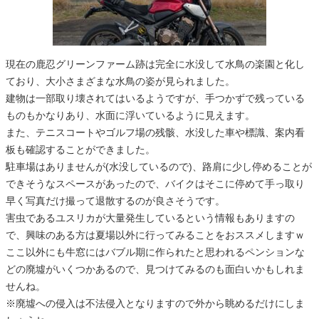
現在の鹿忍グリーンファーム跡は完全に水没して水鳥の楽園と化し
ており、大小さまざまな水鳥の姿が見られました。
建物は一部取り壊されてはいるようですが、手つかずで残っている
ものもかなりあり、水面に浮いているように見えます。
また、テニスコートやゴルフ場の残骸、水没した車や標識、案内看
板も確認することができました。
駐車場はありませんが(水没しているので)、路肩に少し停めることが
できそうなスペースがあったので、バイクはそこに停めて手っ取り
早く写真だけ撮って退散するのが良さそうです。
害虫であるユスリカが大量発生しているという情報もありますの
で、興味のある方は夏場以外に行ってみることをおススメしますｗ
ここ以外にも牛窓にはバブル期に作られたと思われるペンションな
どの廃墟がいくつかあるので、見つけてみるのも面白いかもしれま
せんね。
※廃墟への侵入は不法侵入となりますので外から眺めるだけにしま