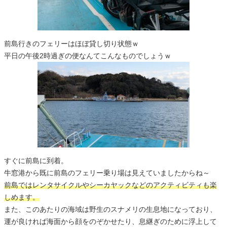
前島行きのフェリーはほぼ貸し切り状態ｗ
平日の午後2時過ぎの便なんてこんなものでしょうｗ
すぐに前島に到着。
牛窓港から既に前島のフェリー乗り場は見えていましたからね～
前島ではレンタサイクルやシーカヤックなどのアクティビティも楽
しめます。
また、このあたりの海域は野生のスナメリの生息地になっており、
運が良ければ海面から顔をのぞかせたり、息継ぎのために浮上して