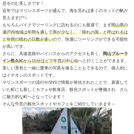
息をのむ美しさです！
近年ではマリンスポーツが盛んで、海を見れば多くのヨットの帆が
見えます(^^♪
もちろんバイクでツーリングに訪れるのにも最適で、まず
岡山県の
瀬戸内地域は年間を通して雨が少なく、「晴れの国」と呼ばれるほ
ど年間の晴れの日数が多い
ので、快適にツーリングができる可能性
が高いです。
さらに、高速道路やバイパスからのアクセスも良く、
岡山ブルーラ
イン邑久IC
から15分ほどで牛窓の中心街
へと行くことができます。
美しい景色と一緒に愛車の写真を撮ることもできるので、個人的に
はイチオシのスポットです。
マリンスポーツの流行やSNSで情報が発信されたことで、衰退して
いた町にも新しくカフェや飲食店、観光スポットが整備され、さら
に魅力的な町へとなっています！
そんな牛窓の観光スポットやカフェをご紹介していきます～