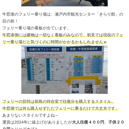
牛窓港のフェリー乗り場は、瀬戸内市観光センター「きらり館」の
目の前！
フェリー乗り場の看板が出ています。
牛窓港側には建物は一切なく看板のみなので、初見では現役のフェ
リー乗り場だと気づくのに時間がかかるかもしれませんｗ
フェリーの切符は前島の待合室で往復分を購入するスタイル。
牛窓側では何も購入せずただフェリーに乗るだけで大丈夫です。
あまりないスタイルですよね～
運賃は2024年に値上げがありましたが
大人往復４００円
、
子供２０
０円
とリーズナブル。