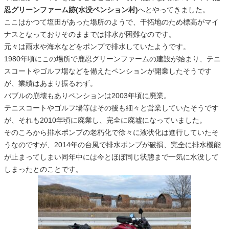
忍グリーンファーム跡(水没ペンション村)
へとやってきました。
ここはかつて塩田があった場所のようで、干拓地のため標高がマイ
ナスとなっておりそのままでは排水が困難なのです。
元々は雨水や海水などをポンプで排水していたようです。
1980年頃にこの場所で鹿忍グリーンファームの建設が始まり、テニ
スコートやゴルフ場などを備えたペンションが開業したそうです
が、業績はあまり振るわず。
バブルの崩壊もありペンションは2003年頃に廃業。
テニスコートやゴルフ場等はその後も細々と営業していたそうです
が、それも2010年頃に廃業し、完全に廃墟になっていました。
そのころから排水ポンプの老朽化で徐々に液状化は進行していたそ
うなのですが、2014年の台風で排水ポンプが破損、完全に排水機能
が止まってしまい同年中には今とほぼ同じ状態まで一気に水没して
しまったとのことです。