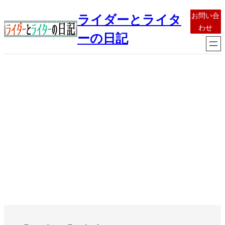
内
お問い合
ライダーとライタ
容
わせ
を
ーの日記
ス
キ
ッ
プ