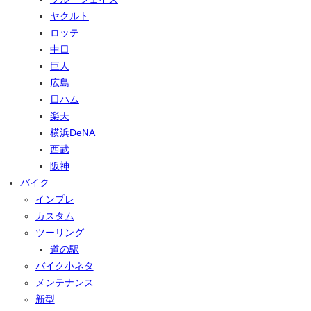
ヤクルト
ロッテ
中日
巨人
広島
日ハム
楽天
横浜DeNA
西武
阪神
バイク
インプレ
カスタム
ツーリング
道の駅
バイク小ネタ
メンテナンス
新型