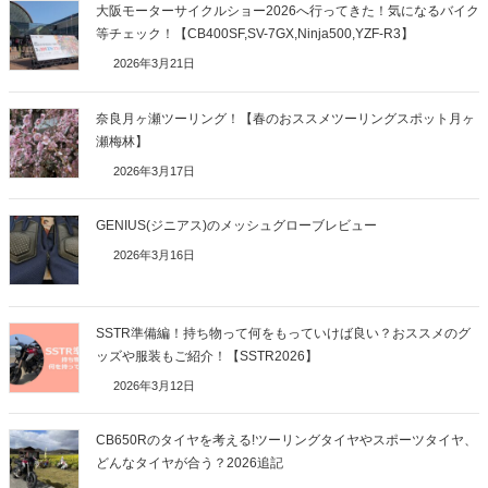
大阪モーターサイクルショー2026へ行ってきた！気になるバイク
等チェック！【CB400SF,SV-7GX,Ninja500,YZF-R3】
2026年3月21日
奈良月ヶ瀬ツーリング！【春のおススメツーリングスポット月ヶ
瀬梅林】
2026年3月17日
GENIUS(ジニアス)のメッシュグローブレビュー
2026年3月16日
SSTR準備編！持ち物って何をもっていけば良い？おススメのグ
ッズや服装もご紹介！【SSTR2026】
2026年3月12日
CB650Rのタイヤを考える!ツーリングタイヤやスポーツタイヤ、
どんなタイヤが合う？2026追記