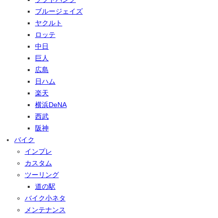
ブルージェイズ
ヤクルト
ロッテ
中日
巨人
広島
日ハム
楽天
横浜DeNA
西武
阪神
バイク
インプレ
カスタム
ツーリング
道の駅
バイク小ネタ
メンテナンス