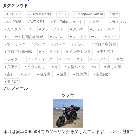
タグクラウド
CB650R
CrowdWorks
DIY
GoogleAdSense
sstr
sstr2026
WRX S4
YouTubeショート
アライ
カスタム
カスタムパーツ
クライアント
クルマ
シュアラスター
ショート動画台本作成
スバル
ソフトクリーム
タイヤ
ツーリング
バイク
バッグ
ピレリ
ブログ収益化
ブログ記事作成
ヘルメット
メンテナンス
モリワキ
ライター
ライティング
ラパイドネオ
ラーメン
保険
兵庫県
初心者向け
夏
大型バイク
峠
暑さ対策
案件
洗車
淡路島
猛暑
維持費
自己紹介
道の駅
プロフィール
ツクヤ
休日は愛車CB650Rでのツーリングを楽しんでいます。 バイク歴6年