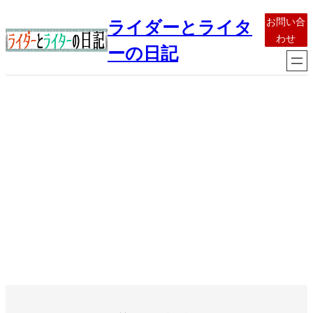
内
お問い合
ライダーとライタ
容
わせ
を
ーの日記
ス
キ
ッ
プ