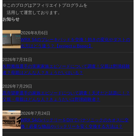
※このブログはアフィリエイトプログラムを
活用して運営しております。
お知らせ
2026年8月6日
WRX S4のブレーキパッドを交換！効きの変化やダストの
出方はどう違う？【project μ Bspec】
2026年7月31日
矢野雅哉選手の実家家族エピソードについて調査！父親は野球経験
者？母親はどんな人？きょうだいはいる？
2026年7月29日
髙寺望夢選手の家族エピソードについて調査！天才だと話題に！？
父親・母親はどんな人？きょうだいは野球経験者？
2026年7月24日
WRX S4のバッテリーをDIYでパナソニックのカオスに交
換！必要な物品やバッテリーを安く交換する方法は？