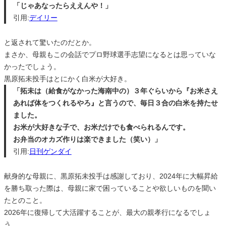
「じゃあなったらええんや！」
引用:
デイリー
と返されて驚いたのだとか。
まさか、母親もこの会話でプロ野球選手志望になるとは思っていな
かったでしょう。
黒原拓未投手はとにかく白米が大好き。
「拓未は（給食がなかった海南中の）３年ぐらいから『お米さえ
あれば体をつくれるやろ』と言うので、毎日３合の白米を持たせ
ました。
お米が大好きな子で、お米だけでも食べられるんです。
お弁当のオカズ作りは楽できました（笑い）」
引用:
日刊ゲンダイ
献身的な母親に、黒原拓未投手は感謝しており、2024年に大幅昇給
を勝ち取った際は、母親に家で困っていることや欲しいものを聞い
たとのこと。
2026年に復帰して大活躍することが、最大の親孝行になるでしょ
う。