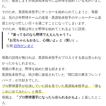
ただ、後述しますが黒原拓未投手には野球を始めている兄がいまし
た。
そのため、黒原拓未投手にサッカーを始められてしまうと、母親
は、兄の少年野球チームの送迎・黒原拓未投手のサッカーチーム送
迎とかなり忙しい日々を過ごすことになってしまいます。
そのため、母親は何とか野球を始めてくれるように説得。
「『迷ってるのなら野球でええんちゃう？』
『お兄ちゃんもおるし、心強いよ』と（笑い）」
引用:
日刊ゲンダイ
母親の説得が無ければ、黒原拓未投手がプロ入りする姿は見られな
かったかもしれません。
母親の導きは、野球を始めた後も続きます。
黒原拓未投手は、幼少期に放送されていた「関口宏の東京フレンド
パーク」が大好きでした。
プロ野球選手が出演していた回を見ていた黒原拓未投手は、「僕も
これに出てみたい」と発言。
母親は、
「プロ野球選手になったら出られるかもよ」
と返したとこ
ろ、