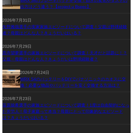
WRX S4のブレーキパッドを交換！効きの変化やダストの
出方はどう違う？【project μ Bspec】
2026年7月31日
矢野雅哉選手の実家家族エピソードについて調査！父親は野球経験
者？母親はどんな人？きょうだいはいる？
2026年7月29日
髙寺望夢選手の家族エピソードについて調査！天才だと話題に！？
父親・母親はどんな人？きょうだいは野球経験者？
2026年7月24日
WRX S4のバッテリーをDIYでパナソニックのカオスに交
換！必要な物品やバッテリーを安く交換する方法は？
2026年7月23日
笹原操希選手の家族エピソードについて調査！1度は自由契約になっ
た苦労人！母子家庭って本当？母親にとって印象的なエピソード
は？きょうだいはいる？