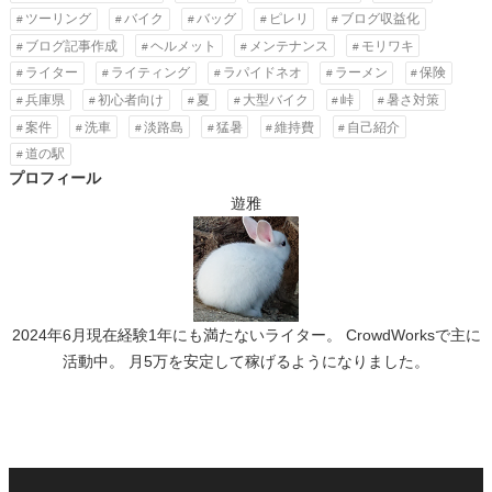
ツーリング
バイク
バッグ
ピレリ
ブログ収益化
ブログ記事作成
ヘルメット
メンテナンス
モリワキ
ライター
ライティング
ラパイドネオ
ラーメン
保険
兵庫県
初心者向け
夏
大型バイク
峠
暑さ対策
案件
洗車
淡路島
猛暑
維持費
自己紹介
道の駅
プロフィール
遊雅
2024年6月現在経験1年にも満たないライター。 CrowdWorksで主に
活動中。 月5万を安定して稼げるようになりました。