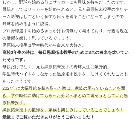
しかし、野球を始める前にサッカーにも興味を持ちだしたのです。
母親としてはサッカーを始められると、兄と黒原拓未投手の少年チ
ーム送迎はしごという多忙な日々を送ることになってしまうので、
野球を始めるように説得。
プロ野球選手を始めるきっかけも何気なく与えており、母親も現在
の活躍を嬉しく思っているでしょう。
黒原拓未投手は学生時代から白米が大好き。
高校3年生の時は、毎日黒原拓未投手のために3合の白米を炊いてい
たそうです。
母親だけでなく、兄も黒原拓未投手の野球人生に献身的。
学生時代バイトをしなかった黒原拓未投手を、助けてくれたことも
あったそうです。
2024年に大幅昇給を勝ち取った際は、家族の困っていることを聞
き、学生時代に助けてもらった分兄へまとめて返そうとしていた黒
原拓未投手。
黒原拓未投手の復帰を、家族も楽しみにしていることでしょう！
最後までご覧いただきありがとうございました！