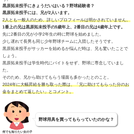
黒原拓未投手にきょうだいはいる？野球経験者？
黒原拓未投手には、兄が2人います。
2人とも一般人のため、詳しいプロフィールは明かされていません。
1番上の兄は黒原拓未投手の5歳年上、2番目の兄は4歳年上です。
先に2番目の兄が小学2年生の時に野球を始めました。
少し遅れて長男も同じ少年野球チームに入団したそうです。
黒原拓未投手がサッカーを始めるか悩んだ時は、兄も驚いたことで
しょう。
黒原拓未投手は学生時代にバイトをせず、野球に専念していまし
た。
そのため、兄から助けてもらう場面も多かったとのこと。
2024年に大幅昇給を勝ち取った際は、「兄に助けてもらった分のお
金をまとめて返したい」とコメント。
野球用具を買ってもらっていたのかな？
何でも知りたい女の子