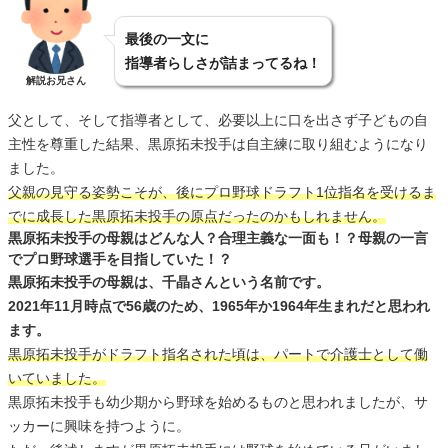
最後の一文に
指導者らしさが詰まってるね！
解説お兄さん
父として、そして指導者として、必要以上に口を出さず子どもの自
主性を尊重した結果、黒原拓未投手は自主練に取り組むようになり
ました。
父親の見守る姿勢こそが、後にプロ野球ドラフト1位指名を受けるま
でに成長した黒原拓未投手の原点だったのかもしれません。
黒原拓未投手の母親はどんな人？合理主義な一面も！？母親の一言
でプロ野球選手を目指していた！？
黒原拓未投手の母親は、千晶さんという名前です。
2021年11月時点で56歳のため、1965年か1964年生まれだと思われ
ます。
黒原拓未投手がドラフト指名された頃は、パートで介護士として働
いていました。
黒原拓未投手も幼少期から野球を始めるものと思われましたが、サ
ッカーに興味を持つように。