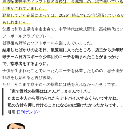
黒原拓未投手のドラフト指名直後は、金属加工の工場で働いている
と明かされていました。
勤務していた企業によっては、2026年時点では定年退職しているか
もしれません。
父親は和歌山県海南市出身で、中学時代は軟式野球、高校時代はソ
フトボールクラブでプレー。
就職後も野球とソフトボールを楽しんでいました。
結婚したばかりのある日、散髪屋に入ったところ、店主から少年野
球チーム日方スポーツ少年団のコーチを頼まれたことがきっかけ
で、指導者をするように。
子供が生まれたことでいったんコーチを休業したものの、息子達が
野球をし始めると再び復帰。
ただ、そこまで息子達への指導には熱を入れなかったそうです。
「家で野球の指導はほとんどしませんでした。
たまに本人から尋ねられたらアドバイスするくらいですかね。
私の方針を押し付けることになるのは避けたかったからです。」
引用:
日刊ゲンダイ