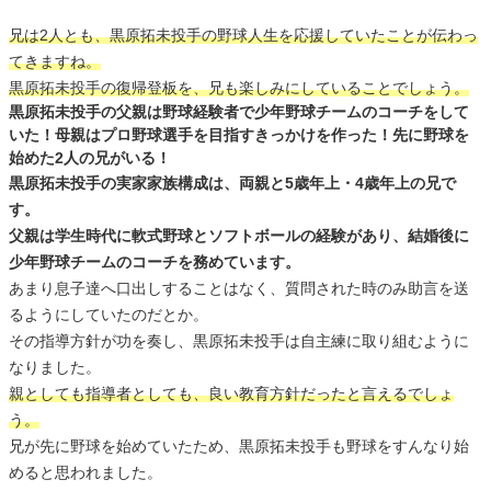
兄は2人とも、黒原拓未投手の野球人生を応援していたことが伝わっ
てきますね。
黒原拓未投手の復帰登板を、兄も楽しみにしていることでしょう。
黒原拓未投手の父親は野球経験者で少年野球チームのコーチをして
いた！母親はプロ野球選手を目指すきっかけを作った！先に野球を
始めた2人の兄がいる！
黒原拓未投手の実家家族構成は、両親と5歳年上・4歳年上の兄で
す。
父親は学生時代に軟式野球とソフトボールの経験があり、結婚後に
少年野球チームのコーチを務めています。
あまり息子達へ口出しすることはなく、質問された時のみ助言を送
るようにしていたのだとか。
その指導方針が功を奏し、黒原拓未投手は自主練に取り組むように
なりました。
親としても指導者としても、良い教育方針だったと言えるでしょ
う。
兄が先に野球を始めていたため、黒原拓未投手も野球をすんなり始
めると思われました。