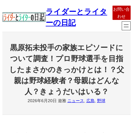
内
お問い合
ライダーとライタ
容
わせ
を
ーの日記
ス
キ
ッ
黒原拓未投手の家族エピソードに
プ
ついて調査！プロ野球選手を目指
したまさかのきっかけとは！？父
親は野球経験者？母親はどんな
人？きょうだいはいる？
2026年6月20日
遊雅
ニュース
, 
広島
, 
野球