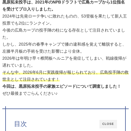
黒原拓未投手は、2021年のNPBドラフトで広島カープから1位指名
を受けてプロ入りしました。
2024年は先発ローテ争いに敗れたものの、53登板を果たして新人王
投票でも2位にランクイン。
今後の広島カープの投手陣の柱になる存在として注目されていまし
た。
しかし、2025年の春季キャンプで膝の違和感を覚えて離脱すると、
左膝半月板の手術を受けた影響により全休。
2026年は年明け早々椎間板ヘルニアを発症してしまい、戦線復帰が
遅れていました。
そんな中、2026年6月に実践復帰が報じられており、広島投手陣の救
世主として注目されています！
今回は、黒原拓未投手の家族エピソードについて調査しました！
ぜひ最後までごらんください♪
目次
CLOSE