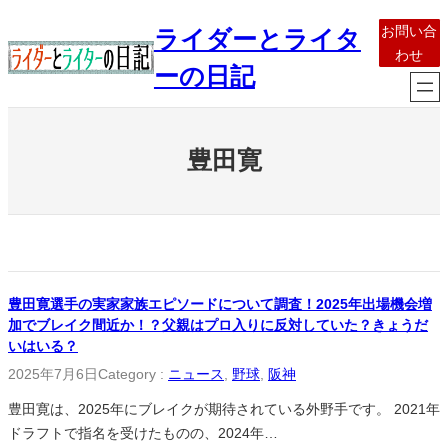
内
お問い合
ライダーとライタ
容
わせ
を
ーの日記
ス
キ
ッ
豊田寛
プ
豊田寛選手の実家家族エピソードについて調査！2025年出場機会増
加でブレイク間近か！？父親はプロ入りに反対していた？きょうだ
いはいる？
2025年7月6日
Category :
ニュース
, 
野球
, 
阪神
豊田寛は、2025年にブレイクが期待されている外野手です。 2021年
ドラフトで指名を受けたものの、2024年…