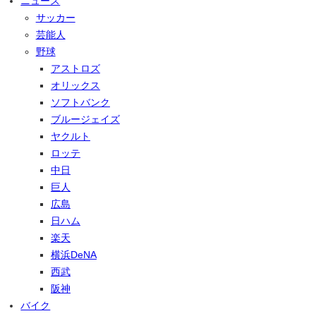
ニュース
サッカー
芸能人
野球
アストロズ
オリックス
ソフトバンク
ブルージェイズ
ヤクルト
ロッテ
中日
巨人
広島
日ハム
楽天
横浜DeNA
西武
阪神
バイク