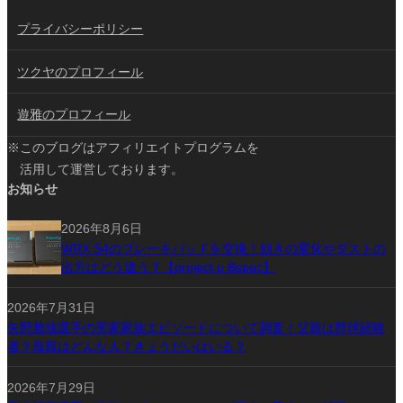
プライバシーポリシー
ツクヤのプロフィール
遊雅のプロフィール
※このブログはアフィリエイトプログラムを
活用して運営しております。
お知らせ
2026年8月6日
WRX S4のブレーキパッドを交換！効きの変化やダストの
出方はどう違う？【project μ Bspec】
2026年7月31日
矢野雅哉選手の実家家族エピソードについて調査！父親は野球経験
者？母親はどんな人？きょうだいはいる？
2026年7月29日