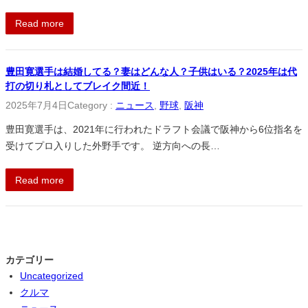
Read more
豊田寛選手は結婚してる？妻はどんな人？子供はいる？2025年は代
打の切り札としてブレイク間近！
2025年7月4日
Category :
ニュース
, 
野球
, 
阪神
豊田寛選手は、2021年に行われたドラフト会議で阪神から6位指名を
受けてプロ入りした外野手です。 逆方向への長…
Read more
カテゴリー
Uncategorized
クルマ