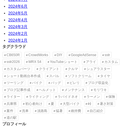
2024年6月
2024年5月
2024年4月
2024年3月
2024年2月
2024年1月
タグクラウド
CB650R
CrowdWorks
DIY
GoogleAdSense
sstr
sstr2026
WRX S4
YouTubeショート
アライ
カスタム
カスタムパーツ
クライアント
クルマ
シュアラスター
ショート動画台本作成
スバル
ソフトクリーム
タイヤ
ツーリング
バイク
バッグ
ピレリ
ブログ収益化
ブログ記事作成
ヘルメット
メンテナンス
モリワキ
ライター
ライティング
ラパイドネオ
ラーメン
保険
兵庫県
初心者向け
夏
大型バイク
峠
暑さ対策
案件
洗車
淡路島
猛暑
維持費
自己紹介
道の駅
プロフィール