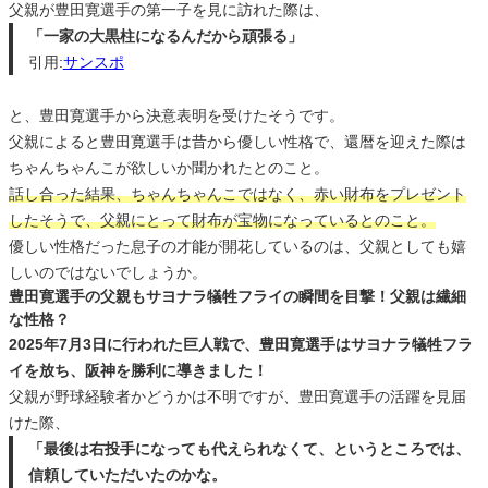
父親が豊田寛選手の第一子を見に訪れた際は、
「一家の大黒柱になるんだから頑張る」
引用:
サンスポ
と、豊田寛選手から決意表明を受けたそうです。
父親によると豊田寛選手は昔から優しい性格で、還暦を迎えた際は
ちゃんちゃんこが欲しいか聞かれたとのこと。
話し合った結果、ちゃんちゃんこではなく、赤い財布をプレゼント
したそうで、父親にとって財布が宝物になっているとのこと。
優しい性格だった息子の才能が開花しているのは、父親としても嬉
しいのではないでしょうか。
豊田寛選手の父親もサヨナラ犠牲フライの瞬間を目撃！父親は繊細
な性格？
2025年7月3日に行われた巨人戦で、豊田寛選手はサヨナラ犠牲フラ
イを放ち、阪神を勝利に導きました！
父親が野球経験者かどうかは不明ですが、豊田寛選手の活躍を見届
けた際、
「最後は右投手になっても代えられなくて、というところでは、
信頼していただいたのかな。