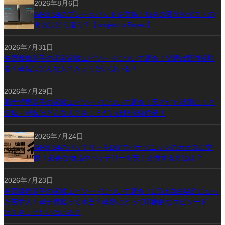
2026年8月6日
WRX S4のブレーキパッドを交換！効きの変化やダストの
出方はどう違う？【project μ Bspec】
2026年7月31日
矢野雅哉選手の実家家族エピソードについて調査！父親は野球経験
者？母親はどんな人？きょうだいはいる？
2026年7月29日
髙寺望夢選手の家族エピソードについて調査！天才だと話題に！？
父親・母親はどんな人？きょうだいは野球経験者？
2026年7月24日
WRX S4のバッテリーをDIYでパナソニックのカオスに交
換！必要な物品やバッテリーを安く交換する方法は？
2026年7月23日
笹原操希選手の家族エピソードについて調査！1度は自由契約になっ
た苦労人！母子家庭って本当？母親にとって印象的なエピソード
は？きょうだいはいる？