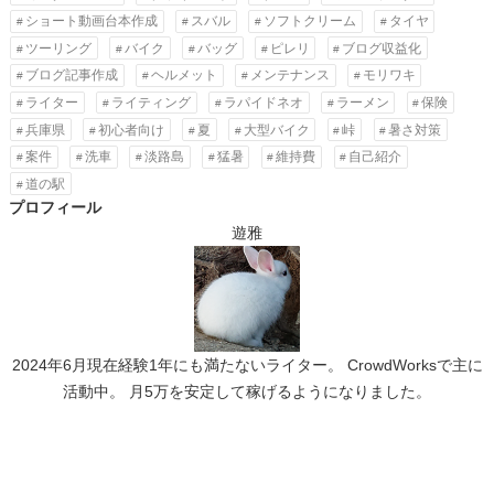
ショート動画台本作成
スバル
ソフトクリーム
タイヤ
ツーリング
バイク
バッグ
ピレリ
ブログ収益化
ブログ記事作成
ヘルメット
メンテナンス
モリワキ
ライター
ライティング
ラパイドネオ
ラーメン
保険
兵庫県
初心者向け
夏
大型バイク
峠
暑さ対策
案件
洗車
淡路島
猛暑
維持費
自己紹介
道の駅
プロフィール
遊雅
2024年6月現在経験1年にも満たないライター。 CrowdWorksで主に
活動中。 月5万を安定して稼げるようになりました。