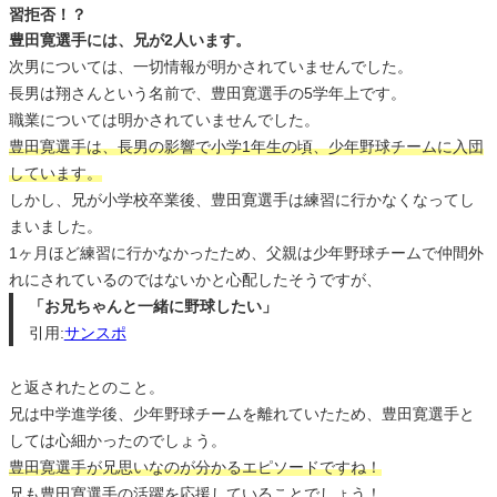
習拒否！？
豊田寛選手には、兄が2人います。
次男については、一切情報が明かされていませんでした。
長男は翔さんという名前で、豊田寛選手の5学年上です。
職業については明かされていませんでした。
豊田寛選手は、長男の影響で小学1年生の頃、少年野球チームに入団
しています。
しかし、兄が小学校卒業後、豊田寛選手は練習に行かなくなってし
まいました。
1ヶ月ほど練習に行かなかったため、父親は少年野球チームで仲間外
れにされているのではないかと心配したそうですが、
「お兄ちゃんと一緒に野球したい」
引用:
サンスポ
と返されたとのこと。
兄は中学進学後、少年野球チームを離れていたため、豊田寛選手と
しては心細かったのでしょう。
豊田寛選手が兄思いなのが分かるエピソードですね！
兄も豊田寛選手の活躍を応援していることでしょう！