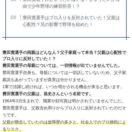
由で少年野球の練習拒否！？
豊田寛選手はプロ入りを反対されていた！父親は
心配性？兄の影響で野球を始めた！
豊田寛選手の両親はどんな人？父子家庭って本当？父親は心配性で
プロ入りに反対していた！？
豊田寛選手の母親については、一切情報が出ていませんでした。
豊田寛選手自身も、母親については一切話していないため、父子家
庭説もあがっていますが真実は分かりません。
1軍で活躍し続ければ、いつか明かされる機会が来ると思います。
豊田寛選手の父親は、昌史さんという名前です。
1964年3月生まれで、職業や顔写真は明かされていませんでした。
豊田寛選手は、父親含め周りからプロ入りに反対されていたのだそ
うです。
父親が懸念していたのは故障歴の多さと、社会人でのプロ挑戦によ
るリスク。