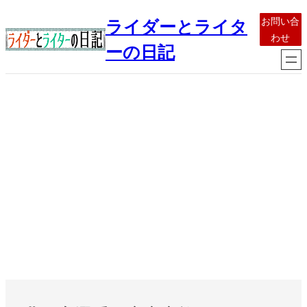
内
お問い合
ライダーとライタ
容
わせ
を
ーの日記
ス
キ
ッ
プ