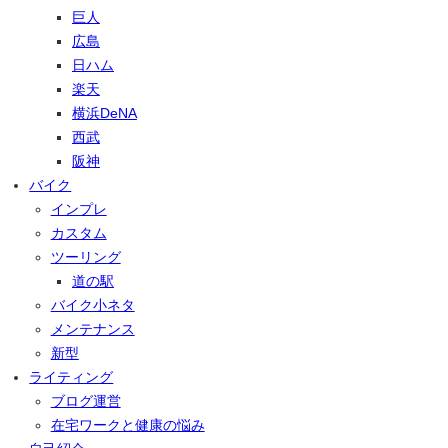
巨人
広島
日ハム
楽天
横浜DeNA
西武
阪神
バイク
インプレ
カスタム
ツーリング
道の駅
バイク小ネタ
メンテナンス
新型
ライティング
ブログ運営
在宅ワークと健康の悩み