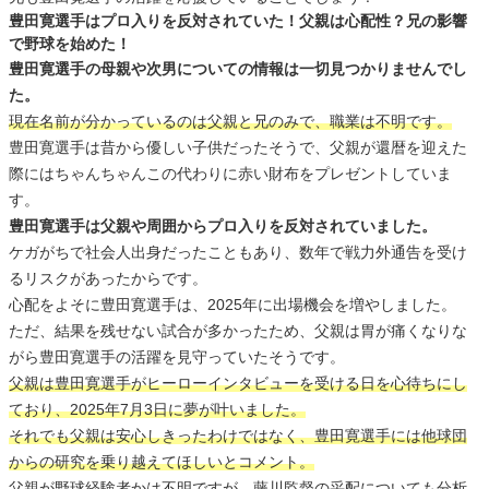
豊田寛選手はプロ入りを反対されていた！父親は心配性？兄の影響
で野球を始めた！
豊田寛選手の母親や次男についての情報は一切見つかりませんでし
た。
現在名前が分かっているのは父親と兄のみで、職業は不明です。
豊田寛選手は昔から優しい子供だったそうで、父親が還暦を迎えた
際にはちゃんちゃんこの代わりに赤い財布をプレゼントしていま
す。
豊田寛選手は父親や周囲からプロ入りを反対されていました。
ケガがちで社会人出身だったこともあり、数年で戦力外通告を受け
るリスクがあったからです。
心配をよそに豊田寛選手は、2025年に出場機会を増やしました。
ただ、結果を残せない試合が多かったため、父親は胃が痛くなりな
がら豊田寛選手の活躍を見守っていたそうです。
父親は豊田寛選手がヒーローインタビューを受ける日を心待ちにし
ており、2025年7月3日に夢が叶いました。
それでも父親は安心しきったわけではなく、豊田寛選手には他球団
からの研究を乗り越えてほしいとコメント。
父親が野球経験者かは不明ですが、藤川監督の采配についても分析