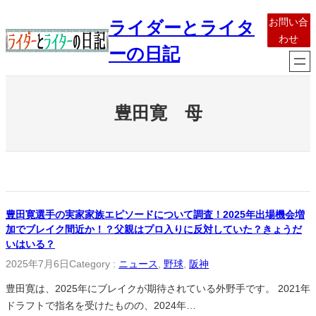
内
お問い合
ライダーとライタ
容
わせ
を
ーの日記
ス
キ
ッ
豊田寛 母
プ
豊田寛選手の実家家族エピソードについて調査！2025年出場機会増
加でブレイク間近か！？父親はプロ入りに反対していた？きょうだ
いはいる？
2025年7月6日
Category :
ニュース
, 
野球
, 
阪神
豊田寛は、2025年にブレイクが期待されている外野手です。 2021年
ドラフトで指名を受けたものの、2024年…