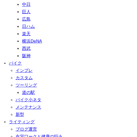
中日
巨人
広島
日ハム
楽天
横浜DeNA
西武
阪神
バイク
インプレ
カスタム
ツーリング
道の駅
バイク小ネタ
メンテナンス
新型
ライティング
ブログ運営
在宅ワークと健康の悩み