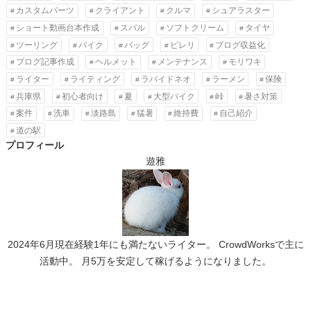
カスタムパーツ
クライアント
クルマ
シュアラスター
ショート動画台本作成
スバル
ソフトクリーム
タイヤ
ツーリング
バイク
バッグ
ピレリ
ブログ収益化
ブログ記事作成
ヘルメット
メンテナンス
モリワキ
ライター
ライティング
ラパイドネオ
ラーメン
保険
兵庫県
初心者向け
夏
大型バイク
峠
暑さ対策
案件
洗車
淡路島
猛暑
維持費
自己紹介
道の駅
プロフィール
遊雅
2024年6月現在経験1年にも満たないライター。 CrowdWorksで主に
活動中。 月5万を安定して稼げるようになりました。