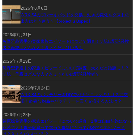
2026年8月6日
WRX S4のブレーキパッドを交換！効きの変化やダストの
出方はどう違う？【project μ Bspec】
2026年7月31日
矢野雅哉選手の実家家族エピソードについて調査！父親は野球経験
者？母親はどんな人？きょうだいはいる？
2026年7月29日
髙寺望夢選手の家族エピソードについて調査！天才だと話題に！？
父親・母親はどんな人？きょうだいは野球経験者？
2026年7月24日
WRX S4のバッテリーをDIYでパナソニックのカオスに交
換！必要な物品やバッテリーを安く交換する方法は？
2026年7月23日
笹原操希選手の家族エピソードについて調査！1度は自由契約になっ
た苦労人！母子家庭って本当？母親にとって印象的なエピソード
は？きょうだいはいる？