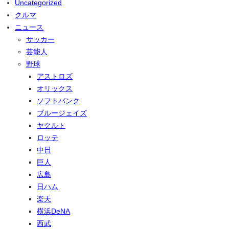
Uncategorized
クルマ
ニュース
サッカー
芸能人
野球
アストロズ
オリックス
ソフトバンク
ブルージェイズ
ヤクルト
ロッテ
中日
巨人
広島
日ハム
楽天
横浜DeNA
西武