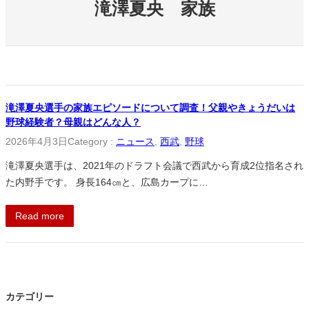
滝澤夏央 家族
滝澤夏央選手の家族エピソードについて調査！父親やきょうだいは
野球経験者？母親はどんな人？
2026年4月3日
Category :
ニュース
, 
西武
, 
野球
滝澤夏央選手は、2021年のドラフト会議で西武から育成2位指名され
た内野手です。 身長164㎝と、広島カープに…
Read more
カテゴリー