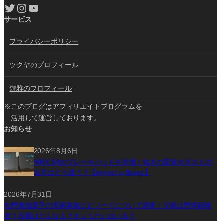
Twitter
Instagram
YouTube
サービス
プライバシーポリシー
ツクヤのプロフィール
遊雅のプロフィール
※このブログはアフィリエイトプログラムを
活用して運営しております。
お知らせ
2026年8月6日
WRX S4のブレーキパッドを交換！効きの変化やダストの
出方はどう違う？【project μ Bspec】
2026年7月31日
矢野雅哉選手の実家家族エピソードについて調査！父親は野球経験
者？母親はどんな人？きょうだいはいる？