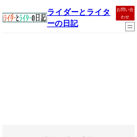
内
お問い合
ライダーとライタ
容
わせ
を
ーの日記
ス
キ
ッ
プ