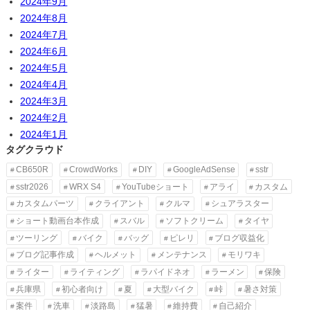
2024年9月
2024年8月
2024年7月
2024年6月
2024年5月
2024年4月
2024年3月
2024年2月
2024年1月
タグクラウド
CB650R
CrowdWorks
DIY
GoogleAdSense
sstr
sstr2026
WRX S4
YouTubeショート
アライ
カスタム
カスタムパーツ
クライアント
クルマ
シュアラスター
ショート動画台本作成
スバル
ソフトクリーム
タイヤ
ツーリング
バイク
バッグ
ピレリ
ブログ収益化
ブログ記事作成
ヘルメット
メンテナンス
モリワキ
ライター
ライティング
ラパイドネオ
ラーメン
保険
兵庫県
初心者向け
夏
大型バイク
峠
暑さ対策
案件
洗車
淡路島
猛暑
維持費
自己紹介