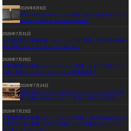
2026年8月6日
WRX S4のブレーキパッドを交換！効きの変化やダストの
出方はどう違う？【project μ Bspec】
2026年7月31日
矢野雅哉選手の実家家族エピソードについて調査！父親は野球経験
者？母親はどんな人？きょうだいはいる？
2026年7月29日
髙寺望夢選手の家族エピソードについて調査！天才だと話題に！？
父親・母親はどんな人？きょうだいは野球経験者？
2026年7月24日
WRX S4のバッテリーをDIYでパナソニックのカオスに交
換！必要な物品やバッテリーを安く交換する方法は？
2026年7月23日
笹原操希選手の家族エピソードについて調査！1度は自由契約になっ
た苦労人！母子家庭って本当？母親にとって印象的なエピソード
は？きょうだいはいる？