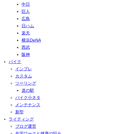
中日
巨人
広島
日ハム
楽天
横浜DeNA
西武
阪神
バイク
インプレ
カスタム
ツーリング
道の駅
バイク小ネタ
メンテナンス
新型
ライティング
ブログ運営
在宅ワークと健康の悩み