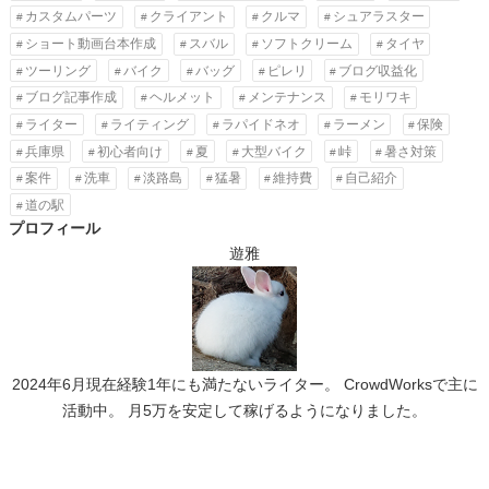
カスタムパーツ
クライアント
クルマ
シュアラスター
ショート動画台本作成
スバル
ソフトクリーム
タイヤ
ツーリング
バイク
バッグ
ピレリ
ブログ収益化
ブログ記事作成
ヘルメット
メンテナンス
モリワキ
ライター
ライティング
ラパイドネオ
ラーメン
保険
兵庫県
初心者向け
夏
大型バイク
峠
暑さ対策
案件
洗車
淡路島
猛暑
維持費
自己紹介
道の駅
プロフィール
遊雅
2024年6月現在経験1年にも満たないライター。 CrowdWorksで主に
活動中。 月5万を安定して稼げるようになりました。