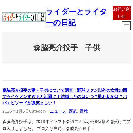
内
お問い合
ライダーとライタ
容
わせ
を
ーの日記
ス
キ
ッ
森脇亮介投手 子供
プ
森脇亮介投手の妻・子供について調査！野球ファン以外の女性の間
でもイケメンすぎると話題に！結婚したのはいつ？馴れ初めは？パ
パエピソードが微笑ましい！
2026年1月5日
Category :
ニュース
, 
西武
, 
野球
森脇亮介投手は、2018年ドラフト会議で西武から6位指名を受けてプ
ロ入りしました。 プロ入り当時、森脇亮介投手…