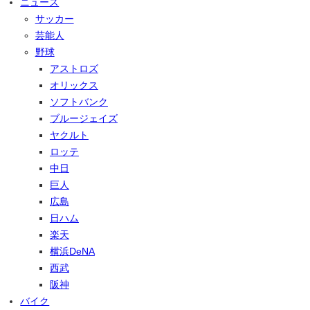
ニュース
サッカー
芸能人
野球
アストロズ
オリックス
ソフトバンク
ブルージェイズ
ヤクルト
ロッテ
中日
巨人
広島
日ハム
楽天
横浜DeNA
西武
阪神
バイク