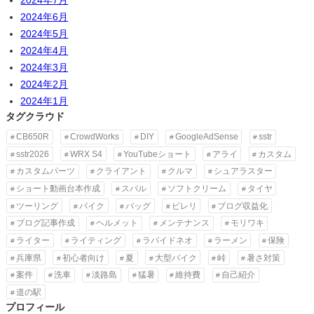
2024年6月
2024年5月
2024年4月
2024年3月
2024年2月
2024年1月
タグクラウド
CB650R
CrowdWorks
DIY
GoogleAdSense
sstr
sstr2026
WRX S4
YouTubeショート
アライ
カスタム
カスタムパーツ
クライアント
クルマ
シュアラスター
ショート動画台本作成
スバル
ソフトクリーム
タイヤ
ツーリング
バイク
バッグ
ピレリ
ブログ収益化
ブログ記事作成
ヘルメット
メンテナンス
モリワキ
ライター
ライティング
ラパイドネオ
ラーメン
保険
兵庫県
初心者向け
夏
大型バイク
峠
暑さ対策
案件
洗車
淡路島
猛暑
維持費
自己紹介
道の駅
プロフィール