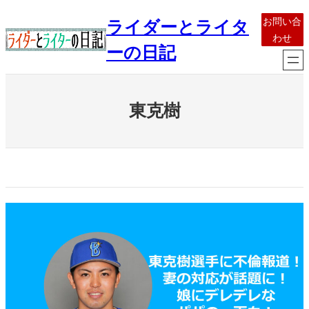
内
お問い合
ライダーとライタ
容
わせ
を
ーの日記
ス
キ
ッ
東克樹
プ