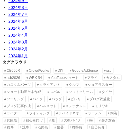
2024年9月
2024年8月
2024年7月
2024年6月
2024年5月
2024年4月
2024年3月
2024年2月
2024年1月
タグクラウド
CB650R
CrowdWorks
DIY
GoogleAdSense
sstr
sstr2026
WRX S4
YouTubeショート
アライ
カスタム
カスタムパーツ
クライアント
クルマ
シュアラスター
ショート動画台本作成
スバル
ソフトクリーム
タイヤ
ツーリング
バイク
バッグ
ピレリ
ブログ収益化
ブログ記事作成
ヘルメット
メンテナンス
モリワキ
ライター
ライティング
ラパイドネオ
ラーメン
保険
兵庫県
初心者向け
夏
大型バイク
峠
暑さ対策
案件
洗車
淡路島
猛暑
維持費
自己紹介