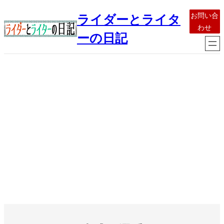
内
お問い合
ライダーとライタ
容
わせ
を
ーの日記
ス
キ
ッ
プ