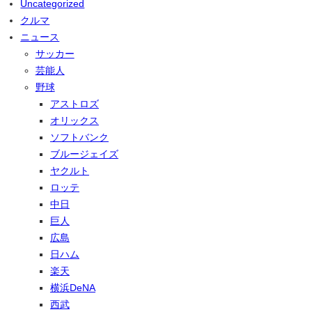
Uncategorized
クルマ
ニュース
サッカー
芸能人
野球
アストロズ
オリックス
ソフトバンク
ブルージェイズ
ヤクルト
ロッテ
中日
巨人
広島
日ハム
楽天
横浜DeNA
西武