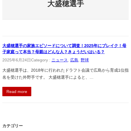
大盛穂選手
大盛穂選手の家族エピソードについて調査！2025年にブレイク！母
子家庭って本当？母親はどんな人？きょうだいはいる？
2025年6月24日
Category :
ニュース
, 
広島
, 
野球
大盛穂選手は、2018年に行われたドラフト会議で広島から育成1位指
名を受けた外野手です。 大盛穂選手によると、…
Read more
カテゴリー