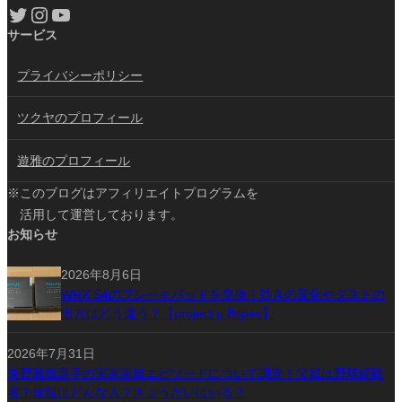
Twitter
Instagram
YouTube
サービス
プライバシーポリシー
ツクヤのプロフィール
遊雅のプロフィール
※このブログはアフィリエイトプログラムを
活用して運営しております。
お知らせ
2026年8月6日
WRX S4のブレーキパッドを交換！効きの変化やダストの
出方はどう違う？【project μ Bspec】
2026年7月31日
矢野雅哉選手の実家家族エピソードについて調査！父親は野球経験
者？母親はどんな人？きょうだいはいる？