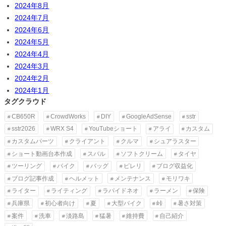
2024年8月
2024年7月
2024年6月
2024年5月
2024年4月
2024年3月
2024年2月
2024年1月
タグクラウド
CB650R
CrowdWorks
DIY
GoogleAdSense
sstr
sstr2026
WRX S4
YouTubeショート
アライ
カスタム
カスタムパーツ
クライアント
クルマ
シュアラスター
ショート動画台本作成
スバル
ソフトクリーム
タイヤ
ツーリング
バイク
バッグ
ピレリ
ブログ収益化
ブログ記事作成
ヘルメット
メンテナンス
モリワキ
ライター
ライティング
ラパイドネオ
ラーメン
保険
兵庫県
初心者向け
夏
大型バイク
峠
暑さ対策
案件
洗車
淡路島
猛暑
維持費
自己紹介