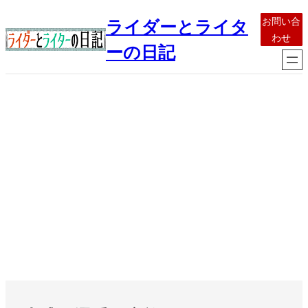
内
お問い合
ライダーとライタ
容
わせ
を
ーの日記
ス
キ
ッ
プ