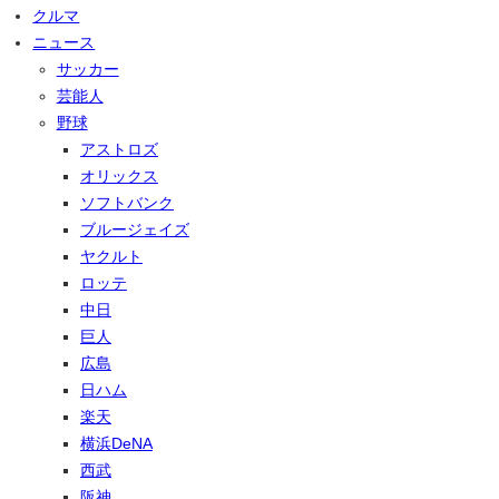
クルマ
ニュース
サッカー
芸能人
野球
アストロズ
オリックス
ソフトバンク
ブルージェイズ
ヤクルト
ロッテ
中日
巨人
広島
日ハム
楽天
横浜DeNA
西武
阪神