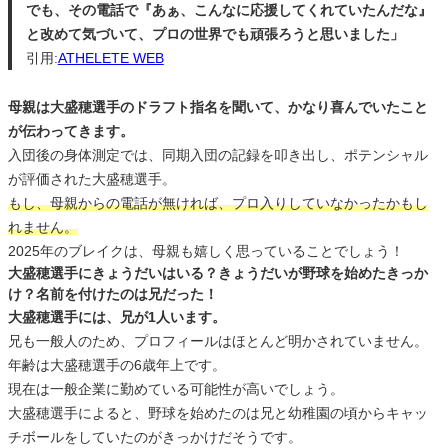
でも、その電話で『あぁ、こんなに応援してくれていたんだな』
と改めて気づいて、プロの世界でも頑張ろうと思いました」
引用:
ATHELETE WEB
母親は大盛穂選手のドラフト指名を聞いて、かなり喜んでいたこと
が伝わってきます。
入団後の身体測定では、同期入団の記録を叩き出し、ポテンシャル
が評価された大盛穂選手。
もし、母親からの電話が無ければ、プロ入りしていなかったかもし
れません。
2025年のブレイクは、母親も嬉しく思っていることでしょう！
大盛穂選手にきょうだいはいる？きょうだいが野球を始めたきっか
け？名前を付けたのは兄だった！
大盛穂選手には、兄が1人います。
兄も一般人のため、プロフィールはほとんど明かされていません。
年齢は大盛穂選手の6歳年上です。
現在は一般企業に勤めている可能性が高いでしょう。
大盛穂選手によると、野球を始めたのは兄と幼稚園の頃からキャッ
チボールをしていたのがきっかけだそうです。