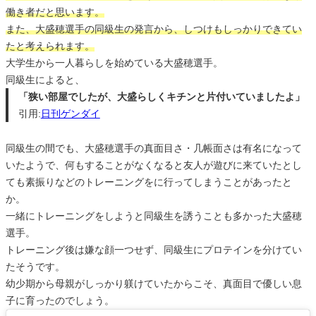
働き者だと思います。
また、大盛穂選手の同級生の発言から、しつけもしっかりできてい
たと考えられます。
大学生から一人暮らしを始めている大盛穂選手。
同級生によると、
「狭い部屋でしたが、大盛らしくキチンと片付いていましたよ」
引用:
日刊ゲンダイ
同級生の間でも、大盛穂選手の真面目さ・几帳面さは有名になって
いたようで、何もすることがなくなると友人が遊びに来ていたとし
ても素振りなどのトレーニングをに行ってしまうことがあったと
か。
一緒にトレーニングをしようと同級生を誘うことも多かった大盛穂
選手。
トレーニング後は嫌な顔一つせず、同級生にプロテインを分けてい
たそうです。
幼少期から母親がしっかり躾けていたからこそ、真面目で優しい息
子に育ったのでしょう。