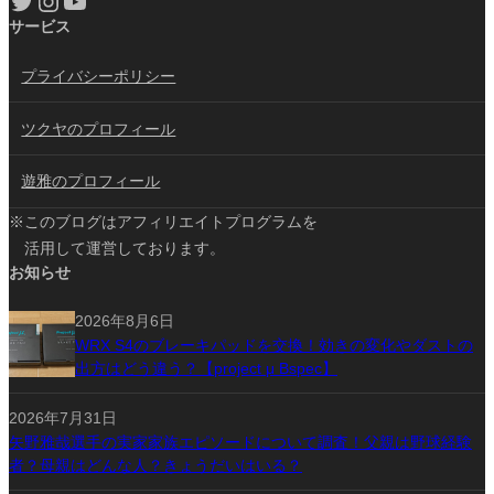
Twitter
Instagram
YouTube
サービス
プライバシーポリシー
ツクヤのプロフィール
遊雅のプロフィール
※このブログはアフィリエイトプログラムを
活用して運営しております。
お知らせ
2026年8月6日
WRX S4のブレーキパッドを交換！効きの変化やダストの
出方はどう違う？【project μ Bspec】
2026年7月31日
矢野雅哉選手の実家家族エピソードについて調査！父親は野球経験
者？母親はどんな人？きょうだいはいる？