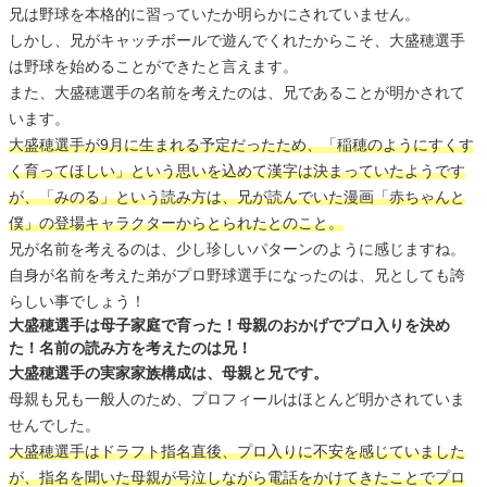
兄は野球を本格的に習っていたか明らかにされていません。
しかし、兄がキャッチボールで遊んでくれたからこそ、大盛穂選手
は野球を始めることができたと言えます。
また、大盛穂選手の名前を考えたのは、兄であることが明かされて
います。
大盛穂選手が9月に生まれる予定だったため、「稲穂のようにすくす
く育ってほしい」という思いを込めて漢字は決まっていたようです
が、「みのる」という読み方は、兄が読んでいた漫画「赤ちゃんと
僕」の登場キャラクターからとられたとのこと。
兄が名前を考えるのは、少し珍しいパターンのように感じますね。
自身が名前を考えた弟がプロ野球選手になったのは、兄としても誇
らしい事でしょう！
大盛穂選手は母子家庭で育った！母親のおかげでプロ入りを決め
た！名前の読み方を考えたのは兄！
大盛穂選手の実家家族構成は、母親と兄です。
母親も兄も一般人のため、プロフィールはほとんど明かされていま
せんでした。
大盛穂選手はドラフト指名直後、プロ入りに不安を感じていました
が、指名を聞いた母親が号泣しながら電話をかけてきたことでプロ