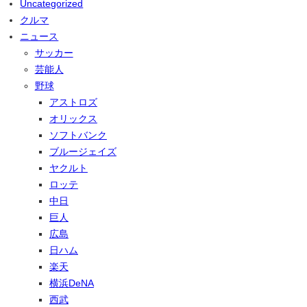
Uncategorized
クルマ
ニュース
サッカー
芸能人
野球
アストロズ
オリックス
ソフトバンク
ブルージェイズ
ヤクルト
ロッテ
中日
巨人
広島
日ハム
楽天
横浜DeNA
西武