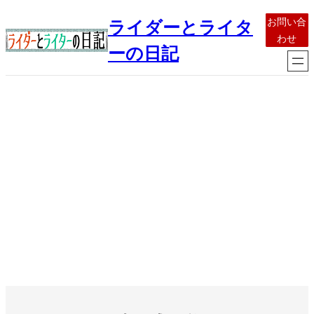
内
お問い合
ライダーとライタ
容
わせ
を
ーの日記
ス
キ
ッ
プ