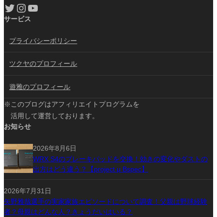
Twitter
Instagram
YouTube
サービス
プライバシーポリシー
ツクヤのプロフィール
遊雅のプロフィール
※このブログはアフィリエイトプログラムを
活用して運営しております。
お知らせ
2026年8月6日
WRX S4のブレーキパッドを交換！効きの変化やダストの
出方はどう違う？【project μ Bspec】
2026年7月31日
矢野雅哉選手の実家家族エピソードについて調査！父親は野球経験
者？母親はどんな人？きょうだいはいる？