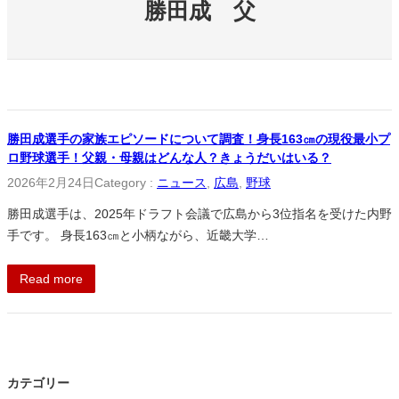
勝田成 父
勝田成選手の家族エピソードについて調査！身長163㎝の現役最小プ
ロ野球選手！父親・母親はどんな人？きょうだいはいる？
2026年2月24日
Category :
ニュース
, 
広島
, 
野球
勝田成選手は、2025年ドラフト会議で広島から3位指名を受けた内野
手です。 身長163㎝と小柄ながら、近畿大学…
Read more
カテゴリー