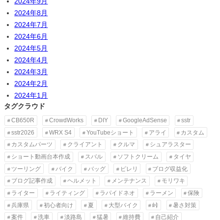
2024年9月
2024年8月
2024年7月
2024年6月
2024年5月
2024年4月
2024年3月
2024年2月
2024年1月
タグクラウド
CB650R
CrowdWorks
DIY
GoogleAdSense
sstr
sstr2026
WRX S4
YouTubeショート
アライ
カスタム
カスタムパーツ
クライアント
クルマ
シュアラスター
ショート動画台本作成
スバル
ソフトクリーム
タイヤ
ツーリング
バイク
バッグ
ピレリ
ブログ収益化
ブログ記事作成
ヘルメット
メンテナンス
モリワキ
ライター
ライティング
ラパイドネオ
ラーメン
保険
兵庫県
初心者向け
夏
大型バイク
峠
暑さ対策
案件
洗車
淡路島
猛暑
維持費
自己紹介