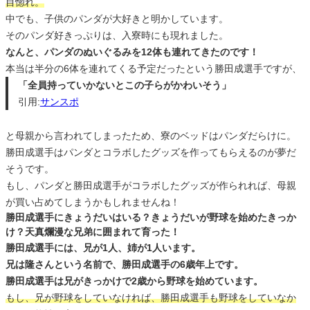
目惚れ。
中でも、子供のパンダが大好きと明かしています。
そのパンダ好きっぷりは、入寮時にも現れました。
なんと、パンダのぬいぐるみを12体も連れてきたのです！
本当は半分の6体を連れてくる予定だったという勝田成選手ですが、
「全員持っていかないとこの子らがかわいそう」
引用:
サンスポ
と母親から言われてしまったため、寮のベッドはパンダだらけに。
勝田成選手はパンダとコラボしたグッズを作ってもらえるのが夢だ
そうです。
もし、パンダと勝田成選手がコラボしたグッズが作られれば、母親
が買い占めてしまうかもしれませんね！
勝田成選手にきょうだいはいる？きょうだいが野球を始めたきっか
け？天真爛漫な兄弟に囲まれて育った！
勝田成選手には、兄が1人、姉が1人います。
兄は隆さんという名前で、勝田成選手の6歳年上です。
勝田成選手は兄がきっかけで2歳から野球を始めています。
もし、兄が野球をしていなければ、勝田成選手も野球をしていなか