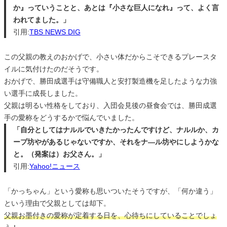
か』っていうことと、あとは『小さな巨人になれ』って、よく言
われてました。」
引用:
TBS NEWS DIG
この父親の教えのおかげで、小さい体だからこそできるプレースタ
イルに気付けたのだそうです。
おかげで、勝田成選手は守備職人と安打製造機を足したような力強
い選手に成長しました。
父親は明るい性格をしており、入団会見後の昼食会では、勝田成選
手の愛称をどうするかで悩んでいました。
「自分としてはナルルでいきたかったんですけど、ナルルか、カ
ープ坊やがあるじゃないですか、それをナ―ル坊やにしようかな
と。（発案は）お父さん。」
引用:
Yahoo!ニュース
「かっちゃん」という愛称も思いついたそうですが、「何か違う」
という理由で父親としては却下。
父親お墨付きの愛称が定着する日を、心待ちにしていることでしょ