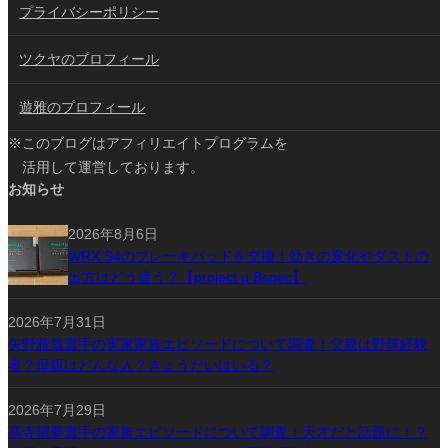
プライバシーポリシー
ツクヤのプロフィール
遊雅のプロフィール
※このブログはアフィリエイトプログラムを
活用して運営しております。
お知らせ
2026年8月6日
WRX S4のブレーキパッドを交換！効きの変化やダストの
出方はどう違う？【project μ Bspec】
2026年7月31日
矢野雅哉選手の実家家族エピソードについて調査！父親は野球経験
者？母親はどんな人？きょうだいはいる？
2026年7月29日
髙寺望夢選手の家族エピソードについて調査！天才だと話題に！？