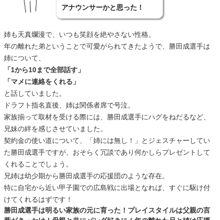
アナウンサーかと思った！
姉も天真爛漫で、いつも笑顔を絶やさない性格。
年の離れた弟ということで可愛がられてきたようで、勝田成選手は
姉について、
「1から10まで全部話す」
「マメに連絡をくれる」
と話していました。
ドラフト指名直後、姉は関係者席で号泣。
家族揃って取材を受ける際には、勝田成選手にハグをねだるなど、
兄妹の絆を感じさせていました。
契約金の使い道について、「姉には無し！」とジェスチャーしてい
た勝田成選手ですが、おそらく冗談であり何かしらプレゼントして
くれることでしょう。
兄姉は幼少期から勝田成選手の応援団のような存在。
特に自宅から近い甲子園での広島戦に出場となれば、すぐに駆け付
けてくれるはずです！
勝田成選手は明るい家族の元に育った！プレイスタイルは父親の言