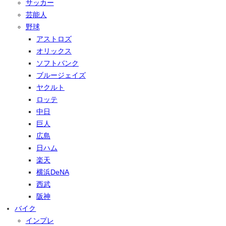
サッカー
芸能人
野球
アストロズ
オリックス
ソフトバンク
ブルージェイズ
ヤクルト
ロッテ
中日
巨人
広島
日ハム
楽天
横浜DeNA
西武
阪神
バイク
インプレ