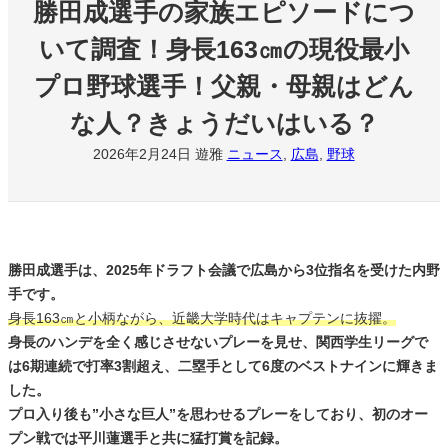
勝田成選手の家族エピソードにつ
いて調査！身長163㎝の現役最小
プロ野球選手！父親・母親はどん
な人？きょうだいはいる？
2026年2月24日
遊雅
ニュース
, 
広島
, 
野球
勝田成選手は、2025年ドラフト会議で広島から3位指名を受けた内野
手です。
身長163㎝と小柄ながら、近畿大学時代はキャプテンに抜擢。
身長のハンデを全く感じさせないプレーを見せ、関西学生リーグで
は6期連続で打率3割超え、二塁手として6度のベストナインに輝きま
した。
プロ入り後も”小さな巨人”を思わせるプレーをしており、初のオー
プン戦では平川蓮選手と共に猛打賞を記録。