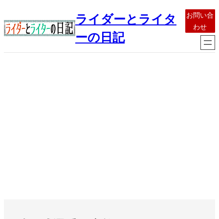
内
お問い合
ライダーとライタ
容
わせ
を
ーの日記
ス
キ
ッ
プ