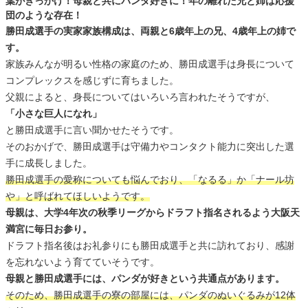
葉がきっかけ！母親と共にパンダ好きに！年の離れた兄と姉は応援
団のような存在！
勝田成選手の実家家族構成は、両親と6歳年上の兄、4歳年上の姉で
す。
家族みんなが明るい性格の家庭のため、勝田成選手は身長について
コンプレックスを感じずに育ちました。
父親によると、身長についてはいろいろ言われたそうですが、
「小さな巨人になれ」
と勝田成選手に言い聞かせたそうです。
そのおかげで、勝田成選手は守備力やコンタクト能力に突出した選
手に成長しました。
勝田成選手の愛称についても悩んでおり、「なるる」か「ナール坊
や」と呼ばれてほしいようです。
母親は、大学4年次の秋季リーグからドラフト指名されるよう大阪天
満宮に毎日お参り。
ドラフト指名後はお礼参りにも勝田成選手と共に訪れており、感謝
を忘れないよう育てていそうです。
母親と勝田成選手には、パンダが好きという共通点があります。
そのため、勝田成選手の寮の部屋には、パンダのぬいぐるみが12体