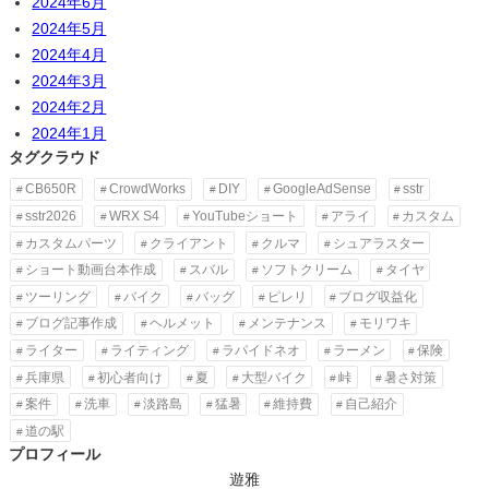
2024年6月
2024年5月
2024年4月
2024年3月
2024年2月
2024年1月
タグクラウド
CB650R
CrowdWorks
DIY
GoogleAdSense
sstr
sstr2026
WRX S4
YouTubeショート
アライ
カスタム
カスタムパーツ
クライアント
クルマ
シュアラスター
ショート動画台本作成
スバル
ソフトクリーム
タイヤ
ツーリング
バイク
バッグ
ピレリ
ブログ収益化
ブログ記事作成
ヘルメット
メンテナンス
モリワキ
ライター
ライティング
ラパイドネオ
ラーメン
保険
兵庫県
初心者向け
夏
大型バイク
峠
暑さ対策
案件
洗車
淡路島
猛暑
維持費
自己紹介
道の駅
プロフィール
遊雅