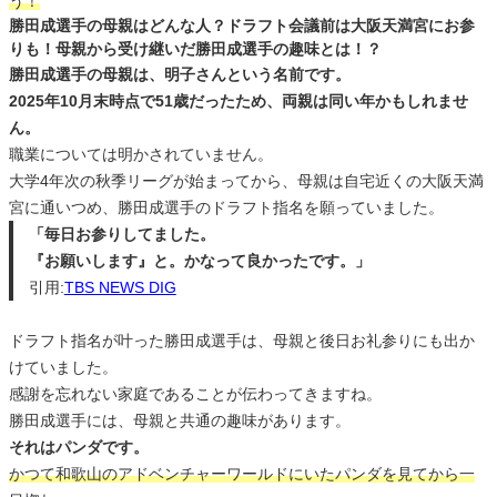
う！
勝田成選手の母親はどんな人？ドラフト会議前は大阪天満宮にお参
りも！母親から受け継いだ勝田成選手の趣味とは！？
勝田成選手の母親は、明子さんという名前です。
2025年10月末時点で51歳だったため、両親は同い年かもしれませ
ん。
職業については明かされていません。
大学4年次の秋季リーグが始まってから、母親は自宅近くの大阪天満
宮に通いつめ、勝田成選手のドラフト指名を願っていました。
「毎日お参りしてました。
『お願いします』と。かなって良かったです。」
引用:
TBS NEWS DIG
ドラフト指名が叶った勝田成選手は、母親と後日お礼参りにも出か
けていました。
感謝を忘れない家庭であることが伝わってきますね。
勝田成選手には、母親と共通の趣味があります。
それはパンダです。
かつて和歌山のアドベンチャーワールドにいたパンダを見てから一