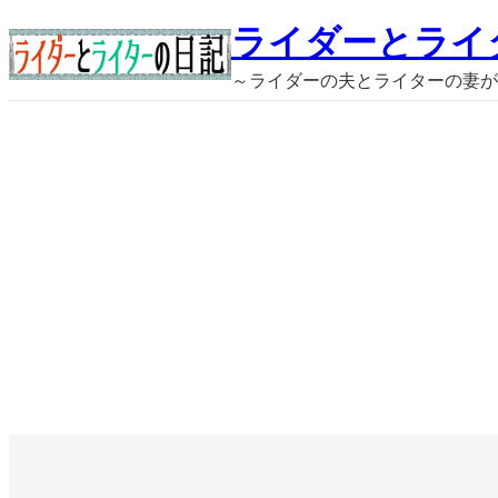
内
ライダーとライ
容
～ライダーの夫とライターの妻が
を
ス
キ
ッ
プ