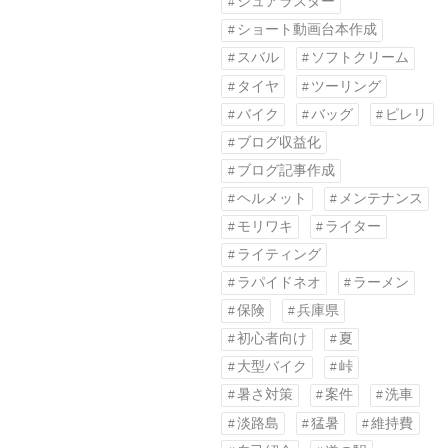
シュアラスター
ショート動画台本作成
スバル
ソフトクリーム
タイヤ
ツーリング
バイク
バッグ
ピレリ
ブログ収益化
ブログ記事作成
ヘルメット
メンテナンス
モリワキ
ライター
ライティング
ラパイドネオ
ラーメン
保険
兵庫県
初心者向け
夏
大型バイク
峠
暑さ対策
案件
洗車
淡路島
猛暑
維持費