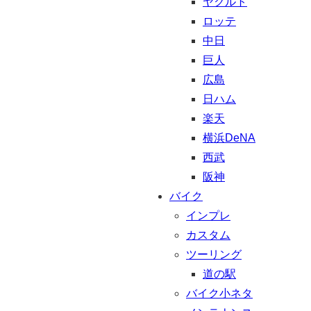
ヤクルト
ロッテ
中日
巨人
広島
日ハム
楽天
横浜DeNA
西武
阪神
バイク
インプレ
カスタム
ツーリング
道の駅
バイク小ネタ