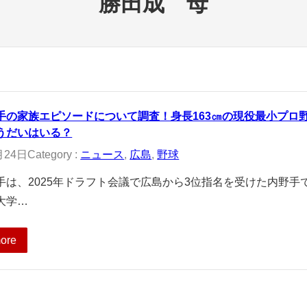
勝田成 母
手の家族エピソードについて調査！身長163㎝の現役最小プロ
うだいはいる？
月24日
Category :
ニュース
, 
広島
, 
野球
手は、2025年ドラフト会議で広島から3位指名を受けた内野手で
大学…
ore