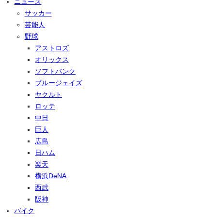
ニュース
サッカー
芸能人
野球
アストロズ
オリックス
ソフトバンク
ブルージェイズ
ヤクルト
ロッテ
中日
巨人
広島
日ハム
楽天
横浜DeNA
西武
阪神
バイク