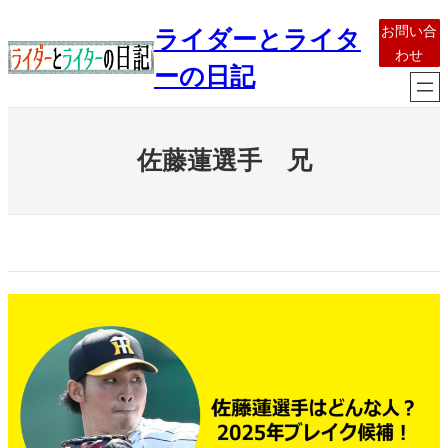
内
お問い合
ライダーとライタ
容
わせ
を
ーの日記
ス
キ
ッ
佐藤蓮選手 兄
プ