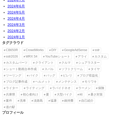
2024年6月
2024年5月
2024年4月
2024年3月
2024年2月
2024年1月
タグクラウド
CB650R
CrowdWorks
DIY
GoogleAdSense
sstr
sstr2026
WRX S4
YouTubeショート
アライ
カスタム
カスタムパーツ
クライアント
クルマ
シュアラスター
ショート動画台本作成
スバル
ソフトクリーム
タイヤ
ツーリング
バイク
バッグ
ピレリ
ブログ収益化
ブログ記事作成
ヘルメット
メンテナンス
モリワキ
ライター
ライティング
ラパイドネオ
ラーメン
保険
兵庫県
初心者向け
夏
大型バイク
峠
暑さ対策
案件
洗車
淡路島
猛暑
維持費
自己紹介
道の駅
プロフィール