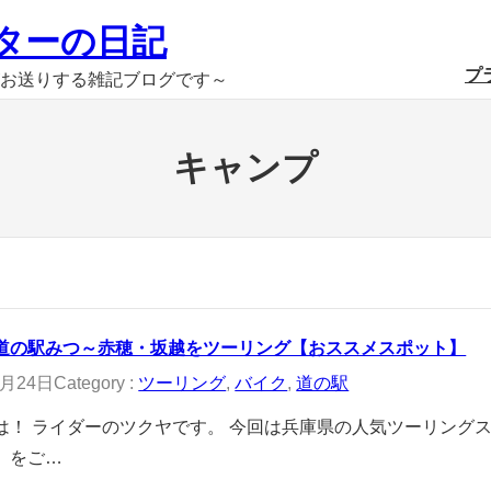
ターの日記
プ
お送りする雑記ブログです～
キャンプ
道の駅みつ～赤穂・坂越をツーリング【おススメスポット】
0月24日
Category :
ツーリング
, 
バイク
, 
道の駅
は！ ライダーのツクヤです。 今回は兵庫県の人気ツーリングス
』をご…