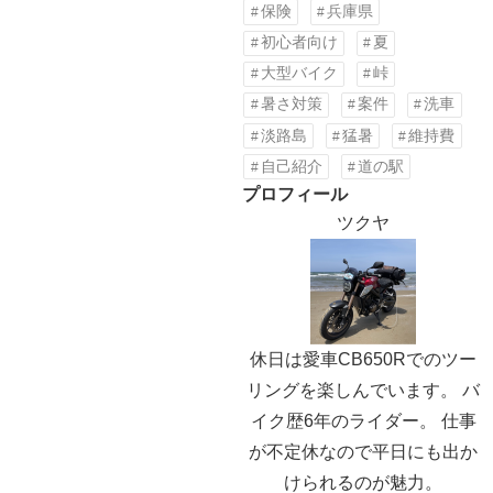
保険
兵庫県
初心者向け
夏
大型バイク
峠
暑さ対策
案件
洗車
淡路島
猛暑
維持費
自己紹介
道の駅
プロフィール
ツクヤ
休日は愛車CB650Rでのツー
リングを楽しんでいます。 バ
イク歴6年のライダー。 仕事
が不定休なので平日にも出か
けられるのが魅力。