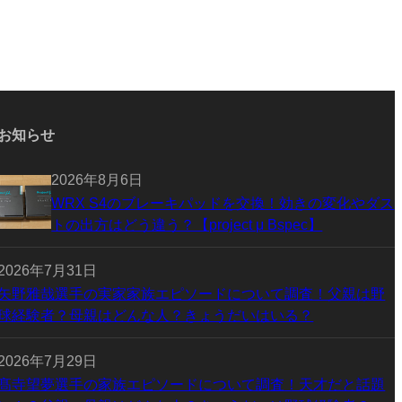
お知らせ
2026年8月6日
WRX S4のブレーキパッドを交換！効きの変化やダス
トの出方はどう違う？【project μ Bspec】
2026年7月31日
矢野雅哉選手の実家家族エピソードについて調査！父親は野
球経験者？母親はどんな人？きょうだいはいる？
2026年7月29日
髙寺望夢選手の家族エピソードについて調査！天才だと話題