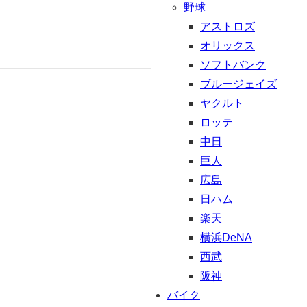
野球
アストロズ
オリックス
ソフトバンク
ブルージェイズ
ヤクルト
ロッテ
中日
巨人
広島
日ハム
楽天
横浜DeNA
西武
阪神
バイク