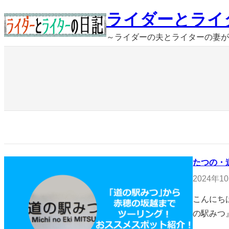
内
ライダーとライ
容
～ライダーの夫とライターの妻が
を
ス
キ
ッ
プ
たつの・
2024年1
こんにち
の駅みつ