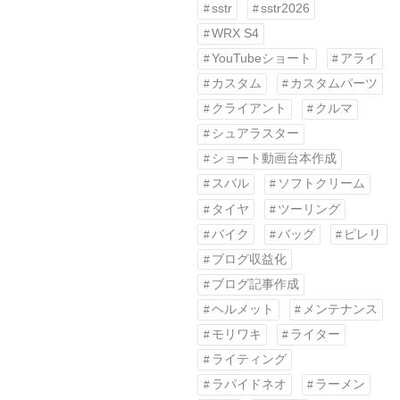
sstr
sstr2026
WRX S4
YouTubeショート
アライ
カスタム
カスタムパーツ
クライアント
クルマ
シュアラスター
ショート動画台本作成
スバル
ソフトクリーム
タイヤ
ツーリング
バイク
バッグ
ピレリ
ブログ収益化
ブログ記事作成
ヘルメット
メンテナンス
モリワキ
ライター
ライティング
ラパイドネオ
ラーメン