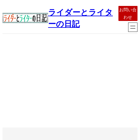
内
お問い合
ライダーとライタ
容
わせ
を
ーの日記
ス
キ
ッ
プ