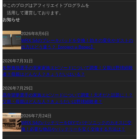
※このブログはアフィリエイトプログラムを
活用して運営しております。
お知らせ
2026年8月6日
WRX S4のブレーキパッドを交換！効きの変化やダストの
出方はどう違う？【project μ Bspec】
2026年7月31日
矢野雅哉選手の実家家族エピソードについて調査！父親は野球経験
者？母親はどんな人？きょうだいはいる？
2026年7月29日
髙寺望夢選手の家族エピソードについて調査！天才だと話題に！？
父親・母親はどんな人？きょうだいは野球経験者？
2026年7月24日
WRX S4のバッテリーをDIYでパナソニックのカオスに交
換！必要な物品やバッテリーを安く交換する方法は？