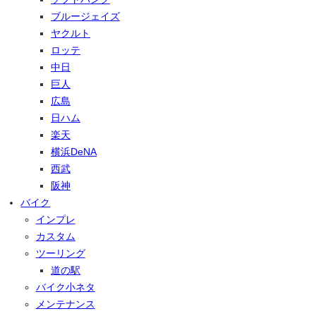
ブルージェイズ
ヤクルト
ロッテ
中日
巨人
広島
日ハム
楽天
横浜DeNA
西武
阪神
バイク
インプレ
カスタム
ツーリング
道の駅
バイク小ネタ
メンテナンス