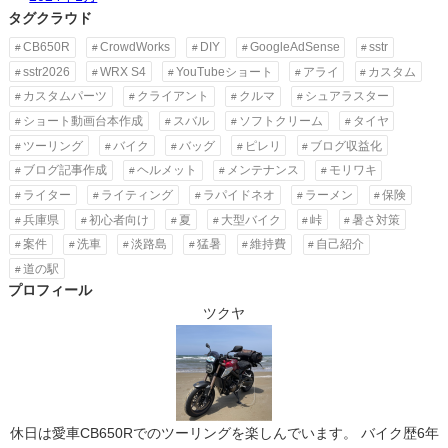
タグクラウド
CB650R
CrowdWorks
DIY
GoogleAdSense
sstr
sstr2026
WRX S4
YouTubeショート
アライ
カスタム
カスタムパーツ
クライアント
クルマ
シュアラスター
ショート動画台本作成
スバル
ソフトクリーム
タイヤ
ツーリング
バイク
バッグ
ピレリ
ブログ収益化
ブログ記事作成
ヘルメット
メンテナンス
モリワキ
ライター
ライティング
ラパイドネオ
ラーメン
保険
兵庫県
初心者向け
夏
大型バイク
峠
暑さ対策
案件
洗車
淡路島
猛暑
維持費
自己紹介
道の駅
プロフィール
ツクヤ
休日は愛車CB650Rでのツーリングを楽しんでいます。 バイク歴6年