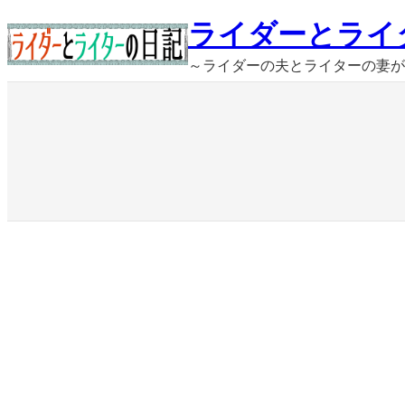
内
ライダーとライ
容
～ライダーの夫とライターの妻が
を
ス
キ
ッ
プ