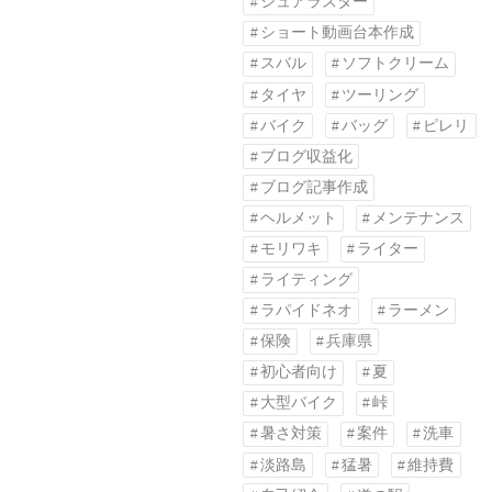
シュアラスター
ショート動画台本作成
スバル
ソフトクリーム
タイヤ
ツーリング
バイク
バッグ
ピレリ
ブログ収益化
ブログ記事作成
ヘルメット
メンテナンス
モリワキ
ライター
ライティング
ラパイドネオ
ラーメン
保険
兵庫県
初心者向け
夏
大型バイク
峠
暑さ対策
案件
洗車
淡路島
猛暑
維持費