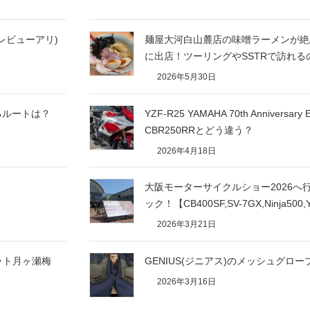
レビューアリ)
麺屋大河白山麓店の味噌ラーメンが絶
に出店！ツーリングやSSTRで訪れ
2026年5月30日
るルートは？
YZF-R25 YAMAHA 70th Annivers
CBR250RRとどう違う？
2026年4月18日
大阪モーターサイクルショー2026
ック！【CB400SF,SV-7GX,Ninja500,
2026年3月21日
ット月ヶ瀬梅
GENIUS(ジニアス)のメッシュグロ
2026年3月16日