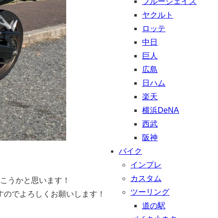
ブルージェイズ
ヤクルト
ロッテ
中日
巨人
広島
日ハム
楽天
横浜DeNA
西武
阪神
バイク
インプレ
カスタム
いこうかと思います！
ツーリング
すのでよろしくお願いします！
道の駅