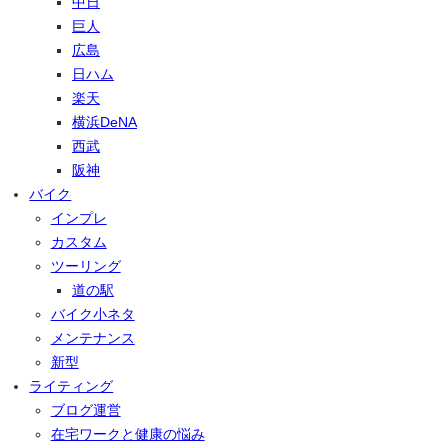
中日
巨人
広島
日ハム
楽天
横浜DeNA
西武
阪神
バイク
インプレ
カスタム
ツーリング
道の駅
バイク小ネタ
メンテナンス
新型
ライティング
ブログ運営
在宅ワークと健康の悩み