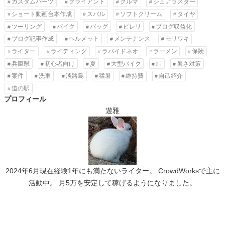
カスタムパーツ
クライアント
クルマ
シュアラスター
ショート動画台本作成
スバル
ソフトクリーム
タイヤ
ツーリング
バイク
バッグ
ピレリ
ブログ収益化
ブログ記事作成
ヘルメット
メンテナンス
モリワキ
ライター
ライティング
ラパイドネオ
ラーメン
保険
兵庫県
初心者向け
夏
大型バイク
峠
暑さ対策
案件
洗車
淡路島
猛暑
維持費
自己紹介
道の駅
プロフィール
遊雅
2024年6月現在経験1年にも満たないライター。 CrowdWorksで主に
活動中。 月5万を安定して稼げるようになりました。