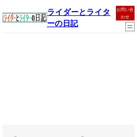
内
お問い合
ライダーとライタ
容
わせ
を
ーの日記
ス
キ
ッ
プ