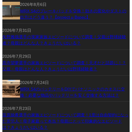
2026年8月6日
WRX S4のブレーキパッドを交換！効きの変化やダストの
出方はどう違う？【project μ Bspec】
2026年7月31日
矢野雅哉選手の実家家族エピソードについて調査！父親は野球経験
者？母親はどんな人？きょうだいはいる？
2026年7月29日
髙寺望夢選手の家族エピソードについて調査！天才だと話題に！？
父親・母親はどんな人？きょうだいは野球経験者？
2026年7月24日
WRX S4のバッテリーをDIYでパナソニックのカオスに交
換！必要な物品やバッテリーを安く交換する方法は？
2026年7月23日
笹原操希選手の家族エピソードについて調査！1度は自由契約になっ
た苦労人！母子家庭って本当？母親にとって印象的なエピソード
は？きょうだいはいる？