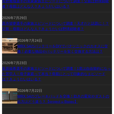
矢野雅哉選手の実家家族エピソードについて調査！父親は野球経験
者？母親はどんな人？きょうだいはいる？
2026年7月29日
髙寺望夢選手の家族エピソードについて調査！天才だと話題に！？
父親・母親はどんな人？きょうだいは野球経験者？
2026年7月24日
WRX S4のバッテリーをDIYでパナソニックのカオスに交
換！必要な物品やバッテリーを安く交換する方法は？
2026年7月23日
笹原操希選手の家族エピソードについて調査！1度は自由契約になっ
た苦労人！母子家庭って本当？母親にとって印象的なエピソード
は？きょうだいはいる？
2026年7月22日
WRX S4のブレーキパッドを交換！効きの変化やダストの
出方はどう違う？【project μ Bspec】