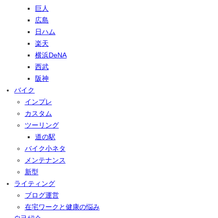
巨人
広島
日ハム
楽天
横浜DeNA
西武
阪神
バイク
インプレ
カスタム
ツーリング
道の駅
バイク小ネタ
メンテナンス
新型
ライティング
ブログ運営
在宅ワークと健康の悩み