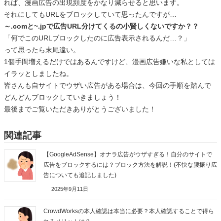
れば、漫画広告の出現頻度をかなり減らせると思います。
それにしてもURLをブロックしていて思ったんですが…
～.comと~.jpで広告URL分けてくるの小賢しくないですか？？
「何でこのURLブロックしたのに広告表示されるんだ…？」
って思ったら末尾違い。
1個手間増えるだけではあるんですけど、漫画広告嫌いな私としては
イラッとしましたね。
皆さんも自サイトでウザい広告がある場合は、今回の手順を踏んで
どんどんブロックしていきましょう！
最後までご覧いただきありがとうございました！
関連記事
【GoogleAdSense】オナラ広告がウザすぎる！自分のサイトで
広告をブロックするには？ブロック方法を解説！(不快な腰振り広
告についても追記しました)
2025年9月11日
CrowdWorksの本人確認は本当に必要？本人確認することで得ら