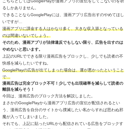
こちらとしてはGooglePlayが漫画アプリの宣伝をしてこないのを祈
るしかありません。
できることならGooglePlayには、漫画アプリ広告出すのやめてほし
いですが…
漫画アプリに課金する人はかなり多く、大きな収入源となっている
のは間違いないでしょう。
そのため、漫画アプリが法律違反でもしない限り、広告を出すのは
やめないと思います。
上記のURLでできる限り漫画広告をブロックし、少しでも読者の不
快感を減らしたいですね。
GooglePlayの広告が出てしまった場合は、運が悪かったということ
で…
漫画広告は完全ブロック不可！少しでも出現確率を減らして読者の
離脱を減らそう！
今回は、漫画広告のブロック方法を解説しました。
まさかのGooglePlayから漫画アプリ広告の宣伝が配信されるとい
う、漫画広告を自分のサイトから撲滅したい私からすれば思わぬ邪
魔が入ってしまいました。
それでも、上記に貼ったURLから配信されている広告をブロックす