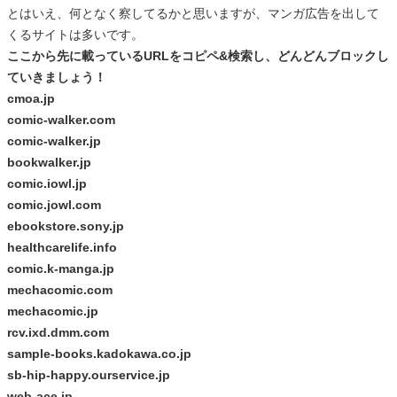
とはいえ、何となく察してるかと思いますが、マンガ広告を出して
くるサイトは多いです。
ここから先に載っているURLをコピペ&検索し、どんどんブロックし
ていきましょう！
cmoa.jp
comic-walker.com
comic-walker.jp
bookwalker.jp
comic.iowl.jp
comic.jowl.com
ebookstore.sony.jp
healthcarelife.info
comic.k-manga.jp
mechacomic.com
mechacomic.jp
rcv.ixd.dmm.com
sample-books.kadokawa.co.jp
sb-hip-happy.ourservice.jp
web-ace.jp