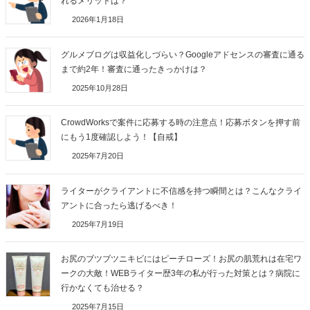
れるメリットは？
2026年1月18日
グルメブログは収益化しづらい？Googleアドセンスの審査に通る
まで約2年！審査に通ったきっかけは？
2025年10月28日
CrowdWorksで案件に応募する時の注意点！応募ボタンを押す前
にもう1度確認しよう！【自戒】
2025年7月20日
ライターがクライアントに不信感を持つ瞬間とは？こんなクライ
アントに合ったら逃げるべき！
2025年7月19日
お尻のブツブツニキビにはピーチローズ！お尻の肌荒れは在宅ワ
ークの大敵！WEBライター歴3年の私が行った対策とは？病院に
行かなくても治せる？
2025年7月15日