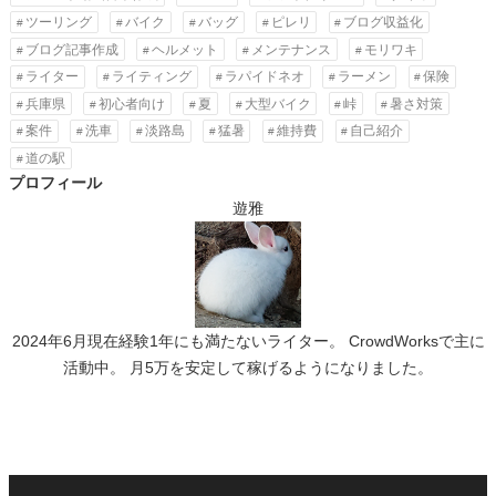
ツーリング
バイク
バッグ
ピレリ
ブログ収益化
ブログ記事作成
ヘルメット
メンテナンス
モリワキ
ライター
ライティング
ラパイドネオ
ラーメン
保険
兵庫県
初心者向け
夏
大型バイク
峠
暑さ対策
案件
洗車
淡路島
猛暑
維持費
自己紹介
道の駅
プロフィール
遊雅
2024年6月現在経験1年にも満たないライター。 CrowdWorksで主に
活動中。 月5万を安定して稼げるようになりました。