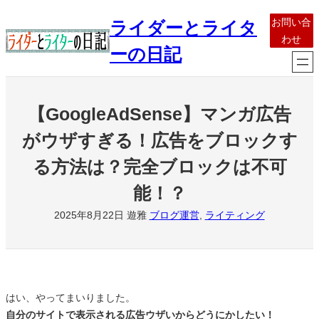
内
お問い合
ライダーとライタ
容
わせ
を
ーの日記
ス
キ
ッ
【GoogleAdSense】マンガ広告
プ
がウザすぎる！広告をブロックす
る方法は？完全ブロックは不可
能！？
2025年8月22日
遊雅
ブログ運営
, 
ライティング
はい、やってまいりました。
自分のサイトで表示される広告ウザいからどうにかしたい！