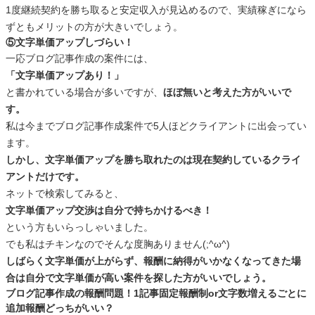
1度継続契約を勝ち取ると安定収入が見込めるので、実績稼ぎになら
ずともメリットの方が大きいでしょう。
⑤文字単価アップしづらい！
一応ブログ記事作成の案件には、
「文字単価アップあり！」
と書かれている場合が多いですが、
ほぼ無いと考えた方がいいで
す。
私は今までブログ記事作成案件で5人ほどクライアントに出会ってい
ます。
しかし、文字単価アップを勝ち取れたのは現在契約しているクライ
アントだけです。
ネットで検索してみると、
文字単価アップ交渉は自分で持ちかけるべき！
という方もいらっしゃいました。
でも私はチキンなのでそんな度胸ありません(;^ω^)
しばらく文字単価が上がらず、報酬に納得がいかなくなってきた場
合は自分で文字単価が高い案件を探した方がいいでしょう。
ブログ記事作成の報酬問題！1記事固定報酬制or文字数増えるごとに
追加報酬どっちがいい？