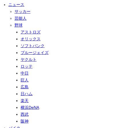
ニュース
サッカー
芸能人
野球
アストロズ
オリックス
ソフトバンク
ブルージェイズ
ヤクルト
ロッテ
中日
巨人
広島
日ハム
楽天
横浜DeNA
西武
阪神