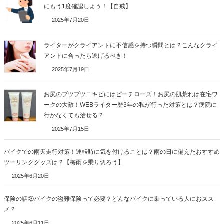
にもう1度確認しよう！【自戒】
2025年7月20日
ライターがクライアントに不信感を持つ瞬間とは？こんなクライ
アントに合ったら逃げるべき！
2025年7月19日
お尻のブツブツニキビにはピーチローズ！お尻の肌荒れは在宅ワ
ークの大敵！WEBライター歴3年の私が行った対策とは？病院に
行かなくても治せる？
2025年7月15日
バイクでの雨天走行対策！運転時に気を付けることは？雨の日に備えたおすすめ
ツーリンググッズは？【梅雨を乗り切ろう】
2025年6月20日
保険の話③バイクの盗難保険って必要？どんなバイクに乗っている人におスス
メ？
2025年6月11日