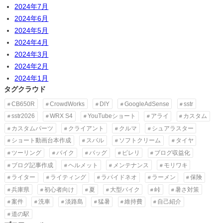
2024年7月
2024年6月
2024年5月
2024年4月
2024年3月
2024年2月
2024年1月
タグクラウド
CB650R
CrowdWorks
DIY
GoogleAdSense
sstr
sstr2026
WRX S4
YouTubeショート
アライ
カスタム
カスタムパーツ
クライアント
クルマ
シュアラスター
ショート動画台本作成
スバル
ソフトクリーム
タイヤ
ツーリング
バイク
バッグ
ピレリ
ブログ収益化
ブログ記事作成
ヘルメット
メンテナンス
モリワキ
ライター
ライティング
ラパイドネオ
ラーメン
保険
兵庫県
初心者向け
夏
大型バイク
峠
暑さ対策
案件
洗車
淡路島
猛暑
維持費
自己紹介
道の駅