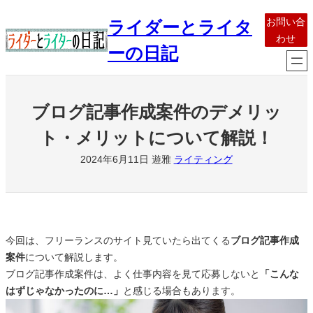
内
お問い合
ライダーとライタ
容
わせ
を
ーの日記
ス
キ
ッ
ブログ記事作成案件のデメリッ
プ
ト・メリットについて解説！
2024年6月11日
遊雅
ライティング
今回は、フリーランスのサイト見ていたら出てくる
ブログ記事作成
案件
について解説します。
ブログ記事作成案件は、よく仕事内容を見て応募しないと
「こんな
はずじゃなかったのに…」
と感じる場合もあります。