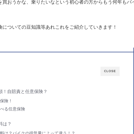
を買おうかな、乗りたいなという初心者の方からもう何年もバ
険についての豆知識等あれこれをご紹介していきます！
CLOSE
類！自賠責と任意保険？
保険！
べる任意保険
料は？
料は？バイクの排気量によって違う！？