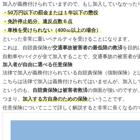
加入が義務付けられていますので、もし加入していなかった
・50万円以下の罰金または１年以下の懲役
・免許停止処分、違反点数６点
・車検を受けられない（400㏄以上の場合）
といった非常に重いペナルティを受けることになります。
これは、自賠責保険が
交通事故被害者の最低限の救済
を目的
自動車やバイクが全て加入することで、交通事故の被害者が
加入者が自由に選べる任意保険
法律で加入が義務付けられている自賠責保険（強制保険）と
こちらは法律で加入は義務付けられてはいませんが、加入し
というのも、
自賠責保険は被害者救済
の側面が強いのですが
つまり、
加入する方自身のための保険
ということです。
任意保険についてここで詳しく解説すると非常に長くなるの