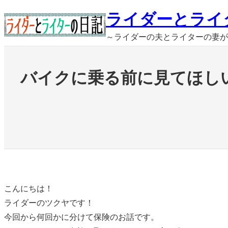
内
ライダーとライ
容
～ライダーの夫とライターの妻が
を
ス
キ
バイクに乗る前に見てほし
ッ
プ
こんにちは！
ライダーのツクヤです！
今回から何回かに分けて保険のお話です。