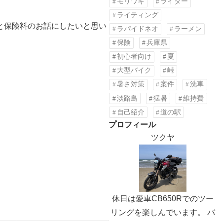
モリワキ
ライター
ライティング
と保険料のお話にしたいと思い
ラパイドネオ
ラーメン
保険
兵庫県
初心者向け
夏
大型バイク
峠
暑さ対策
案件
洗車
淡路島
猛暑
維持費
自己紹介
道の駅
プロフィール
ツクヤ
休日は愛車CB650Rでのツー
リングを楽しんでいます。 バ