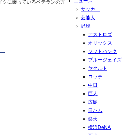
ニュース
イクに乗っているベテランの方
サッカー
芸能人
野球
アストロズ
オリックス
ソフトバンク
ブルージェイズ
ヤクルト
ロッテ
中日
巨人
広島
日ハム
楽天
横浜DeNA