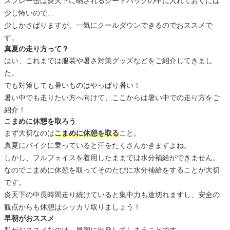
スプレー缶は炎天下に晒されるシートバッグの中に入れておくには
少し怖いので…
少しかさばりますが、一気にクールダウンできるのでおススメで
す。
真夏の走り方って？
はい、これまでは服装や暑さ対策グッズなどをご紹介してきまし
た。
でも対策しても暑いものはやっぱり暑い！
暑い中でも走りたい方へ向けて、ここからは暑い中での走り方をご
紹介！
こまめに休憩を取ろう
まず大切なのは
こまめに休憩を取る
こと。
真夏にバイクに乗っていると汗をたくさんかきますよね。
しかし、フルフェイスを着用したままでは水分補給ができません。
なのでこまめに休憩を取ってそのたびに水分補給をすることが大切
です。
炎天下の中長時間走り続けていると集中力も途切れますし、安全の
観点からも休憩はシッカリ取りましょう！
早朝がおススメ
私がおススメなのは、早朝に出発してしまうことです。