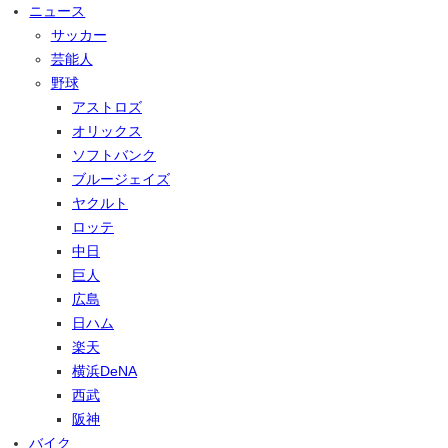
ニュース
サッカー
芸能人
野球
アストロズ
オリックス
ソフトバンク
ブルージェイズ
ヤクルト
ロッテ
中日
巨人
広島
日ハム
楽天
横浜DeNA
西武
阪神
バイク