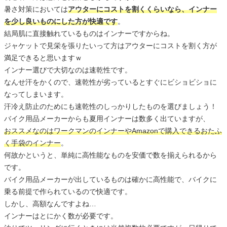
暑さ対策においては
アウターにコストを割くくらいなら、インナー
を少し良いものにした方が快適です
。
結局肌に直接触れているものはインナーですからね。
ジャケットで見栄を張りたいって方はアウターにコストを割く方が
満足できると思いますｗ
インナー選びで大切なのは速乾性です。
なんせ汗をかくので、速乾性が劣っているとすぐにビショビショに
なってしまいます。
汗冷え防止のためにも速乾性のしっかりしたものを選びましょう！
バイク用品メーカーからも夏用インナーは数多く出ていますが、
おススメなのはワークマンのインナーやAmazonで購入できるおたふ
く手袋のインナー
。
何故かというと、単純に高性能なものを安価で数を揃えられるから
です。
バイク用品メーカーが出しているものは確かに高性能で、バイクに
乗る前提で作られているので快適です。
しかし、高額なんですよね…
インナーはとにかく数が必要です。