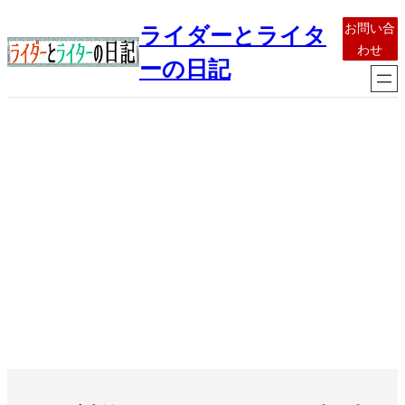
内
お問い合
ライダーとライタ
容
わせ
を
ーの日記
ス
キ
ッ
プ