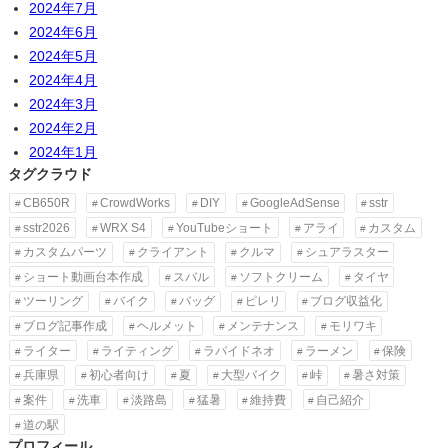
2024年7月
2024年6月
2024年5月
2024年4月
2024年3月
2024年2月
2024年1月
タグクラウド
CB650R
CrowdWorks
DIY
GoogleAdSense
sstr
sstr2026
WRX S4
YouTubeショート
アライ
カスタム
カスタムパーツ
クライアント
クルマ
シュアラスター
ショート動画台本作成
スバル
ソフトクリーム
タイヤ
ツーリング
バイク
バッグ
ピレリ
ブログ収益化
ブログ記事作成
ヘルメット
メンテナンス
モリワキ
ライター
ライティング
ラパイドネオ
ラーメン
保険
兵庫県
初心者向け
夏
大型バイク
峠
暑さ対策
案件
洗車
淡路島
猛暑
維持費
自己紹介
道の駅
プロフィール