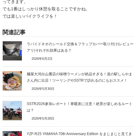
ってきます。
でも1番はしっかり休憩を取ることですかね。
では楽しいバイクライフを！
関連記事
ラパイドネオのシールド交換＆フラップカバー取り付け(レビュー
アリ)それぞれ効果はある？
2026年6月2日
麺屋大河白山麓店の味噌ラーメンが絶品すぎる！道の駅しらやま
さん内に出店！ツーリングやSSTRで訪れるのにもおススメ！
2026年5月30日
SSTR2026参加レポート！寒暖差に注意！絶景が楽しめるルート
は？
2026年5月28日
YZF-R25 YAMAHA 70th Anniversary Edition をまじまじと見てき