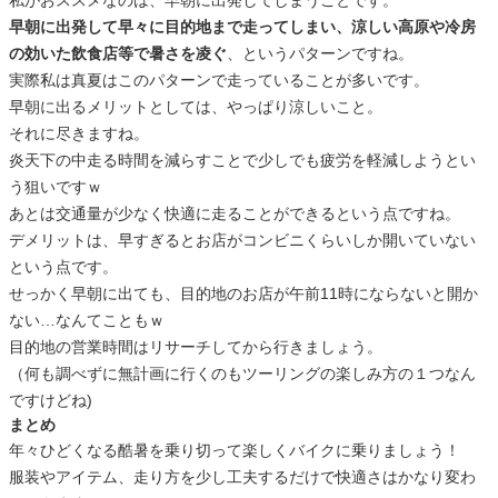
早朝に出発して早々に目的地まで走ってしまい、涼しい高原や冷房
の効いた飲食店等で暑さを凌ぐ
、というパターンですね。
実際私は真夏はこのパターンで走っていることが多いです。
早朝に出るメリットとしては、やっぱり涼しいこと。
それに尽きますね。
炎天下の中走る時間を減らすことで少しでも疲労を軽減しようとい
う狙いですｗ
あとは交通量が少なく快適に走ることができるという点ですね。
デメリットは、早すぎるとお店がコンビニくらいしか開いていない
という点です。
せっかく早朝に出ても、目的地のお店が午前11時にならないと開か
ない…なんてこともｗ
目的地の営業時間はリサーチしてから行きましょう。
（何も調べずに無計画に行くのもツーリングの楽しみ方の１つなん
ですけどね)
まとめ
年々ひどくなる酷暑を乗り切って楽しくバイクに乗りましょう！
服装やアイテム、走り方を少し工夫するだけで快適さはかなり変わ