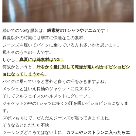
続いてのNGな服装は、
綿素材のTシャツやデニム
です！
真夏以外の時期には非常に快適なこの素材、
ジーンズを履いてバイクに乗っている方も多いかと思います。
私もそのうちの一人です。
しかし、
真夏には綿素材はNG！
何故かというと、
汗をかく量に対して乾燥が追い付かずビショビシ
ョになってしまうから
。
バイクに乗っていると意外と多くの汗をかきますよね。
メッシュとはいえ長袖のジャケットに長ズボン、
そしてフルフェイスのヘルメットにグローブ…
ジャケットの中のTシャツは多くの汗を吸いビショビショになりま
す。
ズボンも同じで、だんだんジーンズが湿ってきますよね。
そうなるとただただ不快、
ツーリングどころではない上に、
カフェやレストランに入ったらエ