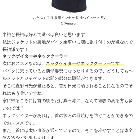
おたふく手袋 夏用インナー 長袖ハイネック EＶ
O(Amazon)
半袖と長袖は好みで選べば良いと思います。
私はジャケットの裏地がバイク乗車中に腕に張り付くのが嫌なので
長袖派です！
ネックゲイターやネッククーラー
次におススメなのは、
ネックゲイターやネッククーラーです！
バイクに乗っていると前傾姿勢になったりするので、どうしてもヘ
ルメットとジャケットの間の部分に隙間ができます。
そこに直射日光が当たると、首が日光に晒されることになるのでそ
れはもう暑いですね。
家に帰るころには首の後ろだけ真っ赤に、なんて経験のある方も多
いのでは？
ネックゲイターがあれば、首の後ろの日焼けを防ぐことができるの
でおススメです。
また、首には太い血管が通っているので、そこを冷やすことは体全
体を冷やす効果もあります。