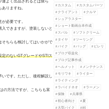
が運よく出品されるとは限ら
カスタム
カスタムパーツ
もありますね。
クライアント
クルマ
シュアラスター
意が必要です。
ショート動画台本作成
購入できますが、塗装しないと
スバル
ソフトクリーム
タイヤ
ツーリング
はそちらも検討してはいかがで
バイク
バッグ
ピレリ
ブログ収益化
定のないGTグレードやSTIス
ブログ記事作成
ヘルメット
メンテナンス
モリワキ
ライター
早いです。ただし、後程解説し
ライティング
ラパイドネオ
ラーメン
はの方法ですが、こちらも富
保険
兵庫県
初心者向け
夏
大型バイク
峠