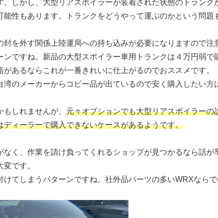
す。しかし、大型リアスポイラーが装着された状態のトランク
可能性もあります。トランクをどうやって運ぶのかという問題
の封を外す関係上陸運局への持ち込みが必要になりますので注
ーンですね。新品の大型スポイラー車用トランクは４万円弱で
裕があるならこれが一番きれいに仕上がるのでおススメです。
台湾のメーカーからコピー品が出ているので安く購入したい方
かもしれませんが、
元々オプションでも大型リアスポイラーの設
はディーラーで購入できないケースがあるようです。
がなく、作業を請け負ってくれるショップが見つかるなら話が
大変です。
付けてしまうパターンですね。社外品パーツの多いWRXならで