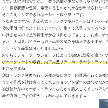
まず、①の手段ですが、一番作業量が少なく手っ取り早いで
ず、保存状態や色等、希望するものがなかなか出品されない
そこさえクリアできれば一番手っ取り早いです。
ちなみにですが、①②④のトランク交換パターンはナンバー
②の手段は①とよく似ていますが、別々で入手してくるパタ
いけませんので塗装費用がかなり掛かってきます。お金に余
また、大型スポイラーも純正品塗装済みを購入できますが、
しょうか？品質は分かりませんがｗ
おそらくディーラーやショップによって微妙に対応が違うの
ポーツグレードの場合、純正大型リアスポイラーやトランク
要注意ですね。
③はトランク交換を行う必要がないので、陸運局へ行く必要
ますが作業を請け負ってくれるショップを探すのはなかなか
④は社外品のカーボントランクなんかを購入してそこへ取り
豪の方向けですので今回は触れないでおきますｗ