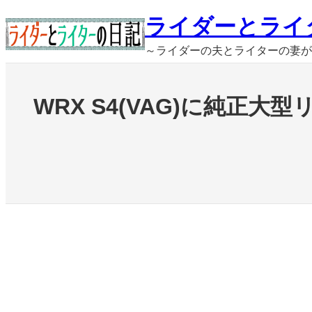
内
ライダーとライ
容
～ライダーの夫とライターの妻が
を
ス
キ
WRX S4(VAG)に純
ッ
プ