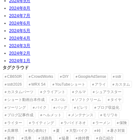
2024年9月
2024年8月
2024年7月
2024年6月
2024年5月
2024年4月
2024年3月
2024年2月
2024年1月
タグクラウド
CB650R
CrowdWorks
DIY
GoogleAdSense
sstr
sstr2026
WRX S4
YouTubeショート
アライ
カスタム
カスタムパーツ
クライアント
クルマ
シュアラスター
ショート動画台本作成
スバル
ソフトクリーム
タイヤ
ツーリング
バイク
バッグ
ピレリ
ブログ収益化
ブログ記事作成
ヘルメット
メンテナンス
モリワキ
ライター
ライティング
ラパイドネオ
ラーメン
保険
兵庫県
初心者向け
夏
大型バイク
峠
暑さ対策
案件
洗車
淡路島
猛暑
維持費
自己紹介