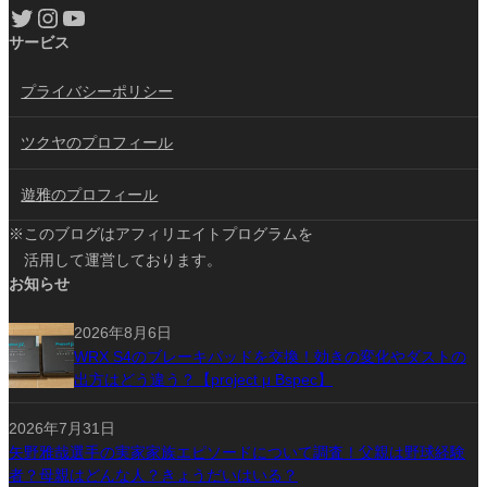
Twitter
Instagram
YouTube
サービス
プライバシーポリシー
ツクヤのプロフィール
遊雅のプロフィール
※このブログはアフィリエイトプログラムを
活用して運営しております。
お知らせ
2026年8月6日
WRX S4のブレーキパッドを交換！効きの変化やダストの
出方はどう違う？【project μ Bspec】
2026年7月31日
矢野雅哉選手の実家家族エピソードについて調査！父親は野球経験
者？母親はどんな人？きょうだいはいる？