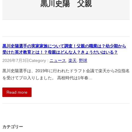
黒川史陽 父親
黒川史陽選手の実家家族について調査！父親の職業は？幼少期から
受けた英才教育とは！？母親はどんな人？きょうだいはいる？
2026年7月3日
Category :
ニュース
, 
楽天
, 
野球
黒川史陽選手は、2019年に行われたドラフト会議で楽天から2位指名
を受けてプロ入りしました。 高校時代は1年春…
Read more
カテゴリー