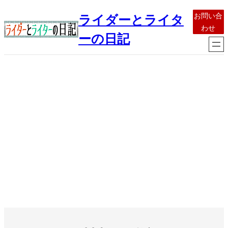
内
お問い合
ライダーとライタ
容
わせ
を
ーの日記
ス
キ
ッ
プ