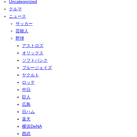
Uncategorized
クルマ
ニュース
サッカー
芸能人
野球
アストロズ
オリックス
ソフトバンク
ブルージェイズ
ヤクルト
ロッテ
中日
巨人
広島
日ハム
楽天
横浜DeNA
西武