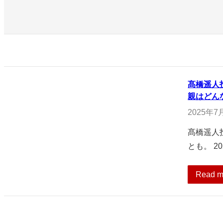
髙橋遥人
親はどん
2025年7
髙橋遥人
とも。 2
Read m