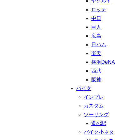
ヤクルト
ロッテ
中日
巨人
広島
日ハム
楽天
横浜DeNA
西武
阪神
バイク
インプレ
カスタム
ツーリング
道の駅
バイク小ネタ