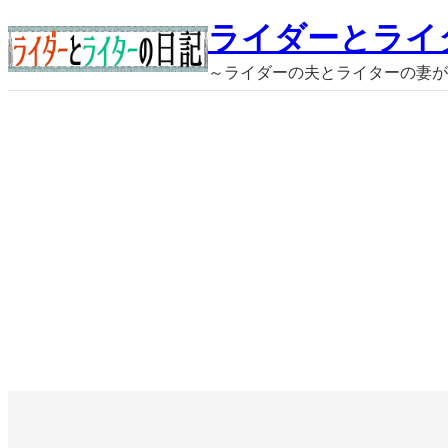
内
ライダーとライ
容
～ライダーの夫とライターの妻が
を
ス
キ
ッ
プ