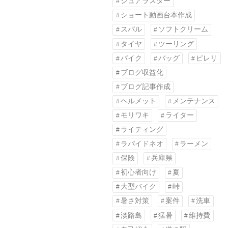
シュアラスター
ショート動画台本作成
スバル
ソフトクリーム
タイヤ
ツーリング
バイク
バッグ
ピレリ
ブログ収益化
ブログ記事作成
ヘルメット
メンテナンス
モリワキ
ライター
ライティング
ラパイドネオ
ラーメン
保険
兵庫県
初心者向け
夏
大型バイク
峠
暑さ対策
案件
洗車
淡路島
猛暑
維持費