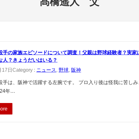
髙橋遥人 父
投手の家族エピソードについて調査！父親は野球経験者？実家
な人？きょうだいはいる？
月17日
Category :
ニュース
, 
野球
, 
阪神
投手は、阪神で活躍する左腕です。 プロ入り後は怪我に苦し
024年…
ore