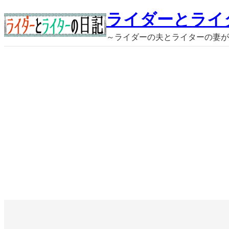
内
ライダーとライ
容
～ライダーの夫とライターの妻が
を
ス
キ
ッ
プ