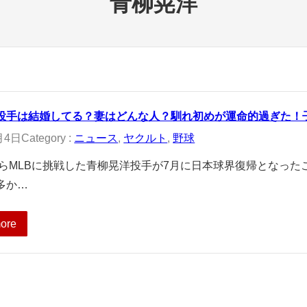
青柳晃洋
投手は結婚してる？妻はどんな人？馴れ初めが運命的過ぎた！
月4日
Category :
ニュース
, 
ヤクルト
, 
野球
年からMLBに挑戦した青柳晃洋投手が7月に日本球界復帰となっ
多か…
ore