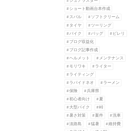
シュアラスター
ショート動画台本作成
スバル
ソフトクリーム
タイヤ
ツーリング
バイク
バッグ
ピレリ
ブログ収益化
ブログ記事作成
ヘルメット
メンテナンス
モリワキ
ライター
ライティング
ラパイドネオ
ラーメン
保険
兵庫県
初心者向け
夏
大型バイク
峠
暑さ対策
案件
洗車
淡路島
猛暑
維持費