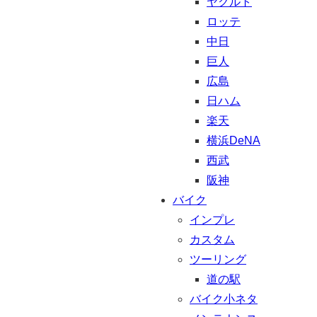
ヤクルト
ロッテ
中日
巨人
広島
日ハム
楽天
横浜DeNA
西武
阪神
バイク
インプレ
カスタム
ツーリング
道の駅
バイク小ネタ