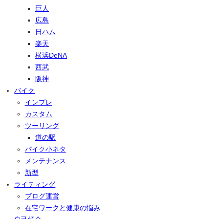
巨人
広島
日ハム
楽天
横浜DeNA
西武
阪神
バイク
インプレ
カスタム
ツーリング
道の駅
バイク小ネタ
メンテナンス
新型
ライティング
ブログ運営
在宅ワークと健康の悩み