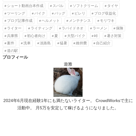
ショート動画台本作成
スバル
ソフトクリーム
タイヤ
ツーリング
バイク
バッグ
ピレリ
ブログ収益化
ブログ記事作成
ヘルメット
メンテナンス
モリワキ
ライター
ライティング
ラパイドネオ
ラーメン
保険
兵庫県
初心者向け
夏
大型バイク
峠
暑さ対策
案件
洗車
淡路島
猛暑
維持費
自己紹介
道の駅
プロフィール
遊雅
2024年6月現在経験1年にも満たないライター。 CrowdWorksで主に
活動中。 月5万を安定して稼げるようになりました。