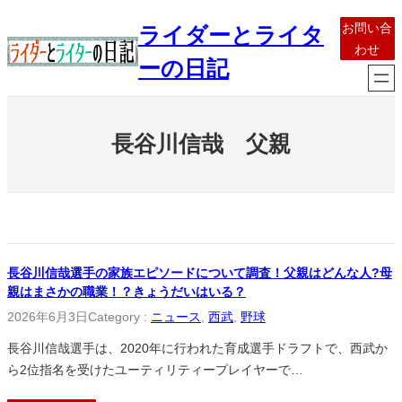
内
お問い合
ライダーとライタ
容
わせ
を
ーの日記
ス
キ
ッ
長谷川信哉 父親
プ
長谷川信哉選手の家族エピソードについて調査！父親はどんな人?母
親はまさかの職業！？きょうだいはいる？
2026年6月3日
Category :
ニュース
, 
西武
, 
野球
長谷川信哉選手は、2020年に行われた育成選手ドラフトで、西武か
ら2位指名を受けたユーティリティープレイヤーで…