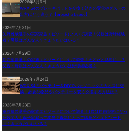
2026年8月6日
WRX S4のブレーキパッドを交換！効きの変化やダストの
出方はどう違う？【project μ Bspec】
2026年7月31日
矢野雅哉選手の実家家族エピソードについて調査！父親は野球経験
者？母親はどんな人？きょうだいはいる？
2026年7月29日
髙寺望夢選手の家族エピソードについて調査！天才だと話題に！？
父親・母親はどんな人？きょうだいは野球経験者？
2026年7月24日
WRX S4のバッテリーをDIYでパナソニックのカオスに交
換！必要な物品やバッテリーを安く交換する方法は？
2026年7月23日
笹原操希選手の家族エピソードについて調査！1度は自由契約になっ
た苦労人！母子家庭って本当？母親にとって印象的なエピソード
は？きょうだいはいる？