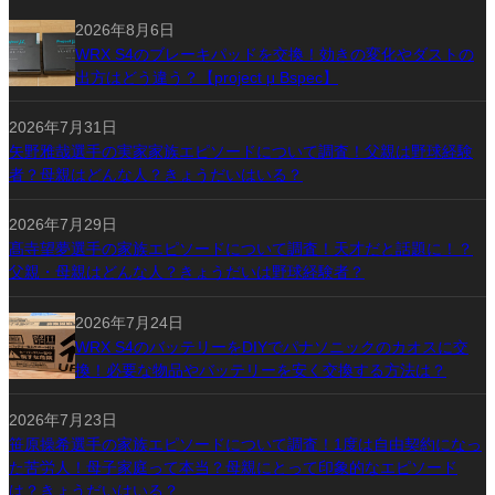
2026年8月6日
WRX S4のブレーキパッドを交換！効きの変化やダストの
出方はどう違う？【project μ Bspec】
2026年7月31日
矢野雅哉選手の実家家族エピソードについて調査！父親は野球経験
者？母親はどんな人？きょうだいはいる？
2026年7月29日
髙寺望夢選手の家族エピソードについて調査！天才だと話題に！？
父親・母親はどんな人？きょうだいは野球経験者？
2026年7月24日
WRX S4のバッテリーをDIYでパナソニックのカオスに交
換！必要な物品やバッテリーを安く交換する方法は？
2026年7月23日
笹原操希選手の家族エピソードについて調査！1度は自由契約になっ
た苦労人！母子家庭って本当？母親にとって印象的なエピソード
は？きょうだいはいる？