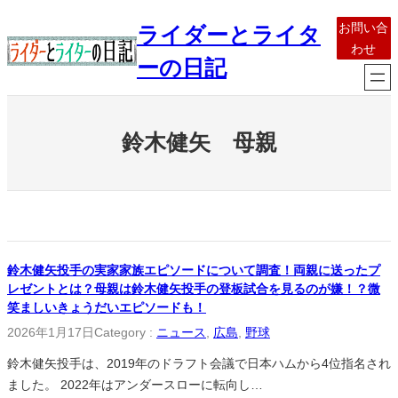
内
お問い合
ライダーとライタ
容
わせ
を
ーの日記
ス
キ
ッ
鈴木健矢 母親
プ
鈴木健矢投手の実家家族エピソードについて調査！両親に送ったプ
レゼントとは？母親は鈴木健矢投手の登板試合を見るのが嫌！？微
笑ましいきょうだいエピソードも！
2026年1月17日
Category :
ニュース
, 
広島
, 
野球
鈴木健矢投手は、2019年のドラフト会議で日本ハムから4位指名され
ました。 2022年はアンダースローに転向し…