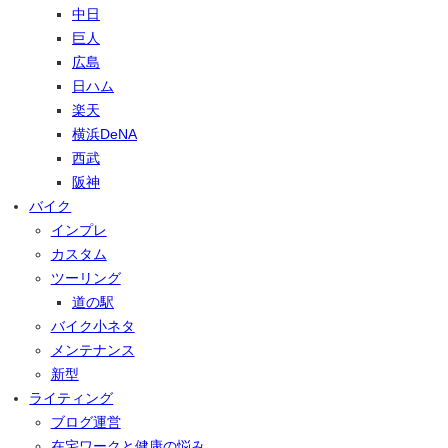
中日
巨人
広島
日ハム
楽天
横浜DeNA
西武
阪神
バイク
インプレ
カスタム
ツーリング
道の駅
バイク小ネタ
メンテナンス
新型
ライティング
ブログ運営
在宅ワークと健康の悩み