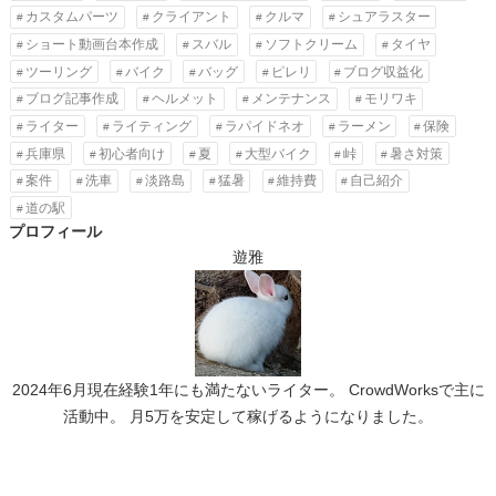
カスタムパーツ
クライアント
クルマ
シュアラスター
ショート動画台本作成
スバル
ソフトクリーム
タイヤ
ツーリング
バイク
バッグ
ピレリ
ブログ収益化
ブログ記事作成
ヘルメット
メンテナンス
モリワキ
ライター
ライティング
ラパイドネオ
ラーメン
保険
兵庫県
初心者向け
夏
大型バイク
峠
暑さ対策
案件
洗車
淡路島
猛暑
維持費
自己紹介
道の駅
プロフィール
遊雅
2024年6月現在経験1年にも満たないライター。 CrowdWorksで主に
活動中。 月5万を安定して稼げるようになりました。