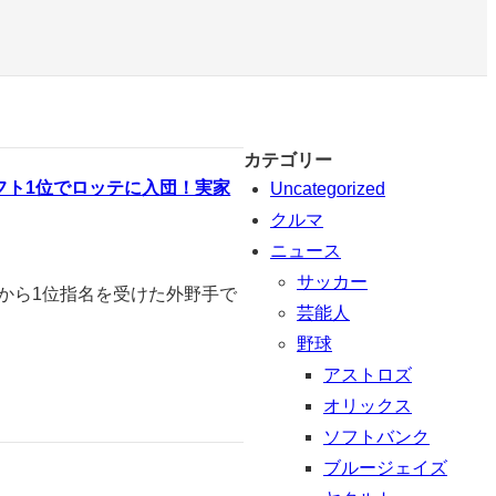
カテゴリー
ラフト1位でロッテに入団！実家
Uncategorized
クルマ
ニュース
サッカー
スから1位指名を受けた外野手で
芸能人
野球
アストロズ
オリックス
ソフトバンク
ブルージェイズ