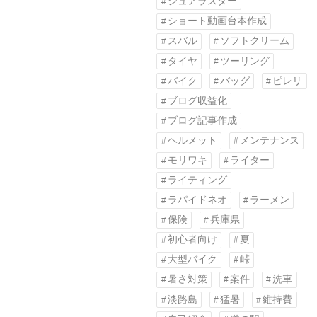
シュアラスター
ショート動画台本作成
スバル
ソフトクリーム
タイヤ
ツーリング
バイク
バッグ
ピレリ
ブログ収益化
ブログ記事作成
ヘルメット
メンテナンス
モリワキ
ライター
ライティング
ラパイドネオ
ラーメン
保険
兵庫県
初心者向け
夏
大型バイク
峠
暑さ対策
案件
洗車
淡路島
猛暑
維持費