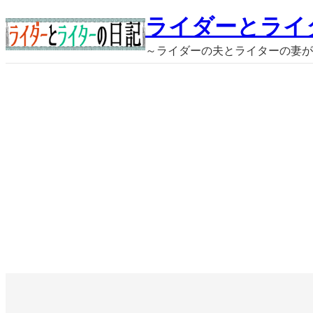
内
ライダーとライ
容
～ライダーの夫とライターの妻が
を
ス
キ
ッ
プ