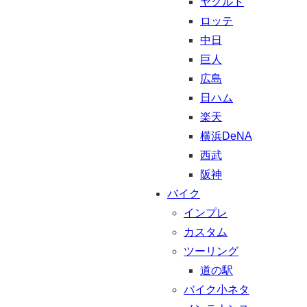
ヤクルト
ロッテ
中日
巨人
広島
日ハム
楽天
横浜DeNA
西武
阪神
バイク
インプレ
カスタム
ツーリング
道の駅
バイク小ネタ