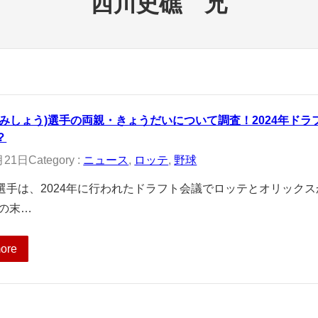
西川史礁 兄
(みしょう)選手の両親・きょうだいについて調査！2024年ド
？
月21日
Category :
ニュース
, 
ロッテ
, 
野球
選手は、2024年に行われたドラフト会議でロッテとオリック
合の末…
ore