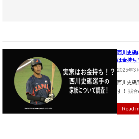
西川史礁
は金持ち
2025年3
西川史礁
す！ 競
Read m