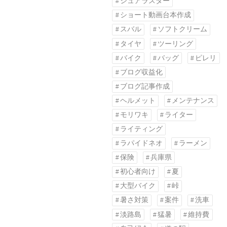
シュアラスター
ショート動画台本作成
スバル
ソフトクリーム
タイヤ
ツーリング
バイク
バッグ
ピレリ
ブログ収益化
ブログ記事作成
ヘルメット
メンテナンス
モリワキ
ライター
ライティング
ラパイドネオ
ラーメン
保険
兵庫県
初心者向け
夏
大型バイク
峠
暑さ対策
案件
洗車
淡路島
猛暑
維持費