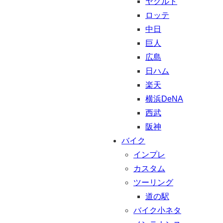
ヤクルト
ロッテ
中日
巨人
広島
日ハム
楽天
横浜DeNA
西武
阪神
バイク
インプレ
カスタム
ツーリング
道の駅
バイク小ネタ