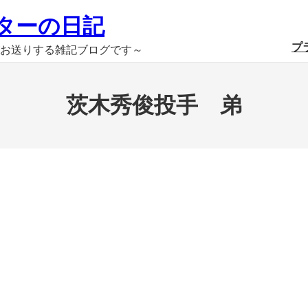
ターの日記
プ
お送りする雑記ブログです～
茨木秀俊投手 弟