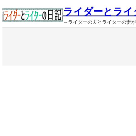
内
ライダーとライ
容
～ライダーの夫とライターの妻が
を
ス
キ
ッ
プ