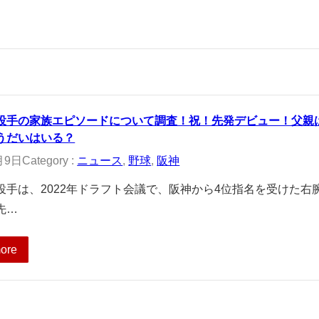
投手の家族エピソードについて調査！祝！先発デビュー！父親
うだいはいる？
月9日
Category :
ニュース
, 
野球
, 
阪神
投手は、2022年ドラフト会議で、阪神から4位指名を受けた右腕
先…
ore