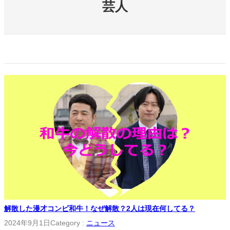
芸人
解散した漫才コンビ和牛！なぜ解散？2人は現在何してる？
2024年9月1日
Category :
ニュース