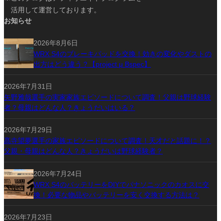
活用して運営しております。
お知らせ
2026年8月6日
WRX S4のブレーキパッドを交換！効きの変化やダストの
出方はどう違う？【project μ Bspec】
2026年7月31日
矢野雅哉選手の実家家族エピソードについて調査！父親は野球経験
者？母親はどんな人？きょうだいはいる？
2026年7月29日
髙寺望夢選手の家族エピソードについて調査！天才だと話題に！？
父親・母親はどんな人？きょうだいは野球経験者？
2026年7月24日
WRX S4のバッテリーをDIYでパナソニックのカオスに交
換！必要な物品やバッテリーを安く交換する方法は？
2026年7月23日