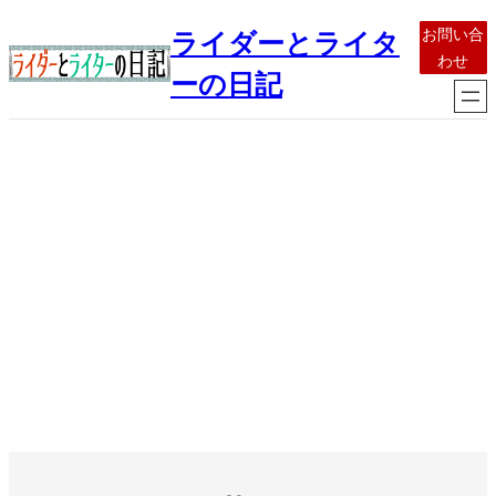
内
お問い合
ライダーとライタ
容
わせ
を
ーの日記
ス
キ
ッ
プ