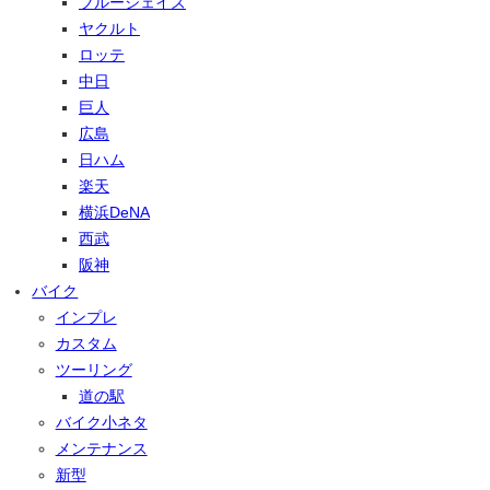
ブルージェイズ
ヤクルト
ロッテ
中日
巨人
広島
日ハム
楽天
横浜DeNA
西武
阪神
バイク
インプレ
カスタム
ツーリング
道の駅
バイク小ネタ
メンテナンス
新型