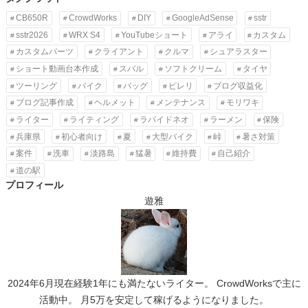
CB650R
CrowdWorks
DIY
GoogleAdSense
sstr
sstr2026
WRX S4
YouTubeショート
アライ
カスタム
カスタムパーツ
クライアント
クルマ
シュアラスター
ショート動画台本作成
スバル
ソフトクリーム
タイヤ
ツーリング
バイク
バッグ
ピレリ
ブログ収益化
ブログ記事作成
ヘルメット
メンテナンス
モリワキ
ライター
ライティング
ラパイドネオ
ラーメン
保険
兵庫県
初心者向け
夏
大型バイク
峠
暑さ対策
案件
洗車
淡路島
猛暑
維持費
自己紹介
道の駅
プロフィール
遊雅
2024年6月現在経験1年にも満たないライター。 CrowdWorksで主に
活動中。 月5万を安定して稼げるようになりました。