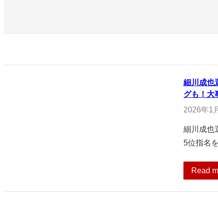
細川成也
グも！大
2026年1
細川成也
5位指名
Read m