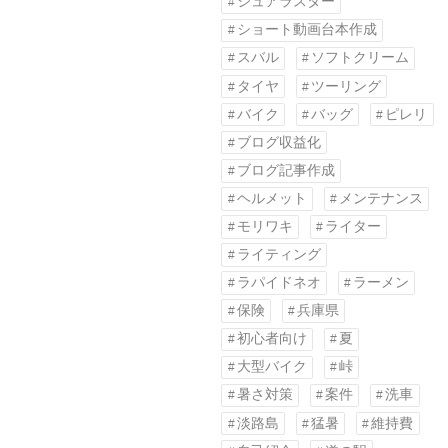
シュアラスター
ショート動画台本作成
スバル
ソフトクリーム
タイヤ
ツーリング
バイク
バッグ
ピレリ
ブログ収益化
ブログ記事作成
ヘルメット
メンテナンス
モリワキ
ライター
ライティング
ラパイドネオ
ラーメン
保険
兵庫県
初心者向け
夏
大型バイク
峠
暑さ対策
案件
洗車
淡路島
猛暑
維持費