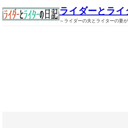
内
ライダーとライ
容
～ライダーの夫とライターの妻が
を
ス
キ
ッ
プ