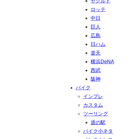
ヤクルト
ロッテ
中日
巨人
広島
日ハム
楽天
横浜DeNA
西武
阪神
バイク
インプレ
カスタム
ツーリング
道の駅
バイク小ネタ