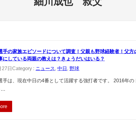
細川成也 叔父
選手の家族エピソードについて調査！父親も野球経験者！父方
事にしている両親の教えは？きょうだいはいる？
月27日
Category :
ニュース
, 
中日
, 
野球
選手は、現在中日の4番として活躍する強打者です。 2016年の
を…
ore