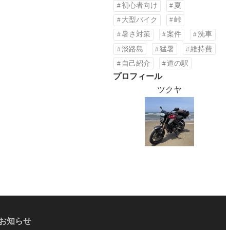
初心者向け
夏
大型バイク
峠
暑さ対策
案件
洗車
淡路島
猛暑
維持費
自己紹介
道の駅
プロフィール
ツクヤ
お知らせ