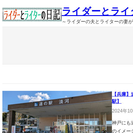
内
ライダーとライ
容
～ライダーの夫とライターの妻が
を
ス
キ
ッ
プ
【兵庫】
駅】
2024年1
神戸にも
のイメー