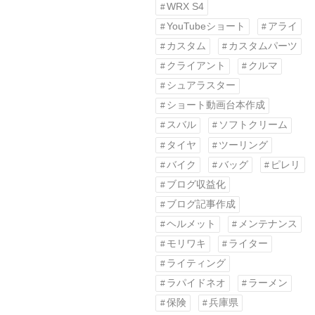
WRX S4
YouTubeショート
アライ
カスタム
カスタムパーツ
クライアント
クルマ
シュアラスター
ショート動画台本作成
スバル
ソフトクリーム
タイヤ
ツーリング
バイク
バッグ
ピレリ
ブログ収益化
ブログ記事作成
ヘルメット
メンテナンス
モリワキ
ライター
ライティング
ラパイドネオ
ラーメン
保険
兵庫県