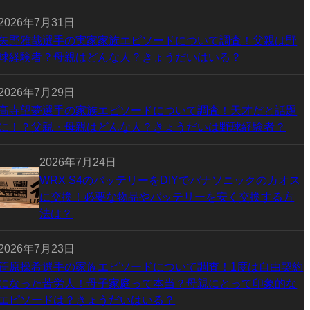
2026年7月31日
矢野雅哉選手の実家家族エピソードについて調査！父親は野
球経験者？母親はどんな人？きょうだいはいる？
2026年7月29日
髙寺望夢選手の家族エピソードについて調査！天才だと話題
に！？父親・母親はどんな人？きょうだいは野球経験者？
2026年7月24日
WRX S4のバッテリーをDIYでパナソニックのカオス
に交換！必要な物品やバッテリーを安く交換する方
法は？
2026年7月23日
笹原操希選手の家族エピソードについて調査！1度は自由契約
になった苦労人！母子家庭って本当？母親にとって印象的な
エピソードは？きょうだいはいる？