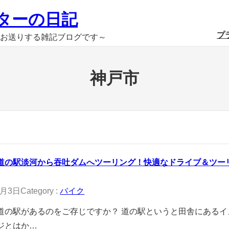
ターの日記
プ
お送りする雑記ブログです～
神戸市
道の駅淡河から吞吐ダムへツーリング！快適なドライブ＆ツー
0月3日
Category :
バイク
道の駅があるのをご存じですか？ 道の駅というと田舎にあるイ
ジとはか…