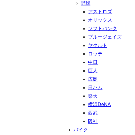
野球
アストロズ
オリックス
ソフトバンク
ブルージェイズ
ヤクルト
ロッテ
中日
巨人
広島
日ハム
楽天
横浜DeNA
西武
阪神
バイク