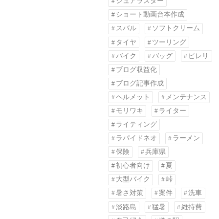
シュアラスター
ショート動画台本作成
スバル
ソフトクリーム
タイヤ
ツーリング
バイク
バッグ
ピレリ
ブログ収益化
ブログ記事作成
ヘルメット
メンテナンス
モリワキ
ライター
ライティング
ラパイドネオ
ラーメン
保険
兵庫県
初心者向け
夏
大型バイク
峠
暑さ対策
案件
洗車
淡路島
猛暑
維持費