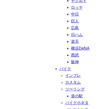
ヤクルト
ロッテ
中日
巨人
広島
日ハム
楽天
横浜DeNA
西武
阪神
バイク
インプレ
カスタム
ツーリング
道の駅
バイク小ネタ