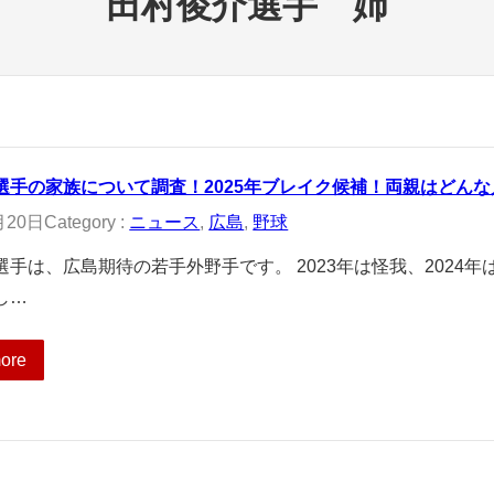
田村俊介選手 姉
選手の家族について調査！2025年ブレイク候補！両親はどん
月20日
Category :
ニュース
, 
広島
, 
野球
選手は、広島期待の若手外野手です。 2023年は怪我、2024
し…
ore