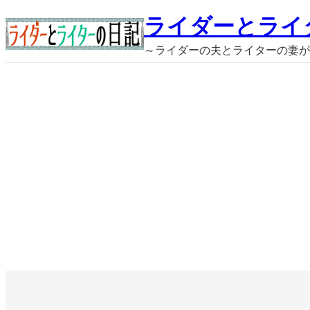
内
ライダーとライ
容
～ライダーの夫とライターの妻が
を
ス
キ
ッ
プ