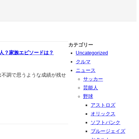
カテゴリー
な人？家族エピソードは？
Uncategorized
クルマ
ニュース
年は不調で思うような成績が残せ
サッカー
芸能人
野球
アストロズ
オリックス
ソフトバンク
ブルージェイズ